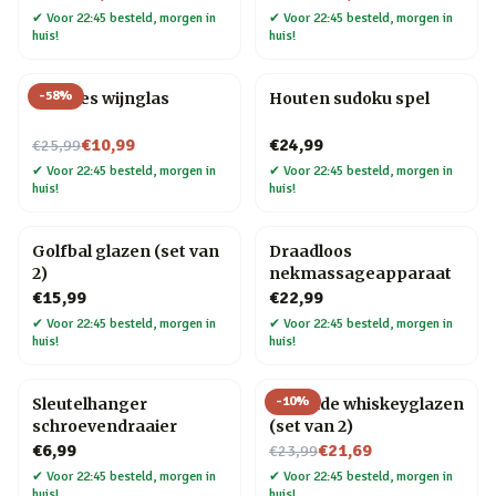
✔
Voor 22:45 besteld, morgen in
✔
Voor 22:45 besteld, morgen in
huis!
huis!
-
58
%
Wijnfles wijnglas
Houten sudoku spel
Nu voor
€10,99
€24,99
€25,99
✔
Voor 22:45 besteld, morgen in
✔
Voor 22:45 besteld, morgen in
huis!
huis!
Golfbal glazen (set van
Draadloos
2)
nekmassageapparaat
€15,99
€22,99
✔
Voor 22:45 besteld, morgen in
✔
Voor 22:45 besteld, morgen in
huis!
huis!
-
10
%
Sleutelhanger
Rollende whiskeyglazen
schroevendraaier
(set van 2)
Nu voor
€6,99
€21,69
€23,99
✔
Voor 22:45 besteld, morgen in
✔
Voor 22:45 besteld, morgen in
huis!
huis!