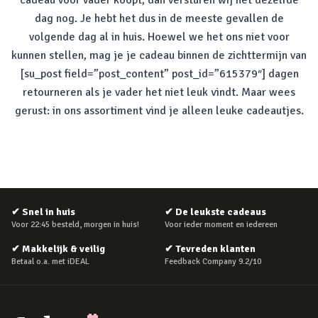
cadeau voor vader koopt, dan versturen wij het dezelfde
dag nog. Je hebt het dus in de meeste gevallen de
volgende dag al in huis. Hoewel we het ons niet voor
kunnen stellen, mag je je cadeau binnen de zichttermijn van
[su_post field=”post_content” post_id=”615379″] dagen
retourneren als je vader het niet leuk vindt. Maar wees
gerust: in ons assortiment vind je alleen leuke cadeautjes.
✔
Snel in huis
✔
De leukste cadeaus
Voor 22:45 besteld, morgen in huis!
Voor ieder moment en iedereen
✔
Makkelijk & veilig
✔
Tevreden klanten
Betaal o.a. met iDEAL
Feedback Company 9.2/10