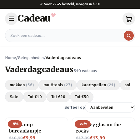
Naar hoofdinhoud
✔
Voor 22:45 besteld, morgen in huis!
Cadeau
Zoek een cadeau
Home
/
Gelegenheden
/
Vaderdagcadeaus
Vaderdagcadeaus
310
cadeaus
mokken
(
36
)
multitools
(
27
)
kaartspellen
(
21
)
sokken
Sale
Tot €
10
Tot €
20
Tot €
50
Sorteer op
-
9
%
-
22
%
Gloeilamp
Whiskey glas on the
bureaulampje
rocks
Nu voor
Nu voor
€9,99
€13,99
€10,99
€17,99