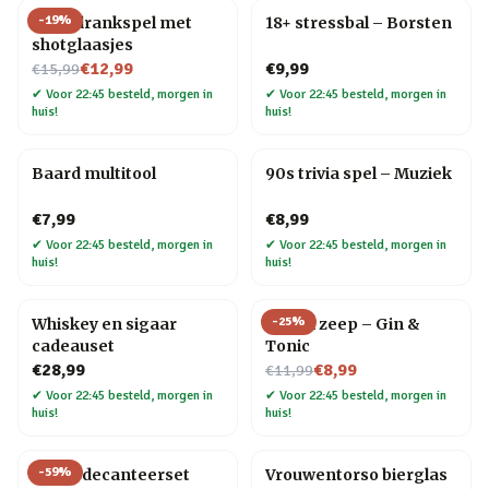
-
19
%
Ludo drankspel met
18+ stressbal – Borsten
shotglaasjes
Nu voor
€12,99
€9,99
€15,99
✔
Voor 22:45 besteld, morgen in
✔
Voor 22:45 besteld, morgen in
huis!
huis!
Baard multitool
90s trivia spel – Muziek
€7,99
€8,99
✔
Voor 22:45 besteld, morgen in
✔
Voor 22:45 besteld, morgen in
huis!
huis!
-
25
%
Whiskey en sigaar
Drank zeep – Gin &
cadeauset
Tonic
Nu voor
€28,99
€8,99
€11,99
✔
Voor 22:45 besteld, morgen in
✔
Voor 22:45 besteld, morgen in
huis!
huis!
-
59
%
Globe decanteerset
Vrouwentorso bierglas