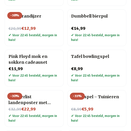
-
38
%
BBQ brandijzer
Dumbbell bierpul
Nu voor
€12,99
€14,99
€20,99
✔
Voor 22:45 besteld, morgen in
✔
Voor 22:45 besteld, morgen in
huis!
huis!
Pink Floyd mok en
Tafel bowlingspel
sokken cadeauset
€11,99
€8,99
✔
Voor 22:45 besteld, morgen in
✔
Voor 22:45 besteld, morgen in
huis!
huis!
-
30
%
-
33
%
Wanderlist
Trivia spel – Tuinieren
landenposter met
Nu voor
krasfolie
Nu voor
€22,99
€5,99
€32,99
€8,99
✔
Voor 22:45 besteld, morgen in
✔
Voor 22:45 besteld, morgen in
huis!
huis!