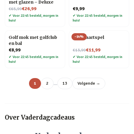
met glazen – Deluxe
Nu voor
€26,99
€9,99
€65,99
✔
Voor 22:45 besteld, morgen in
✔
Voor 22:45 besteld, morgen in
huis!
huis!
-
14
%
Golf mok met golfclub
Bier kaartspel
en bal
Nu voor
€8,99
€11,99
€13,99
✔
Voor 22:45 besteld, morgen in
✔
Voor 22:45 besteld, morgen in
huis!
huis!
…
1
2
13
Volgende →
Over
Vaderdagcadeaus