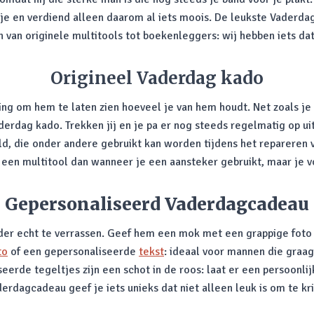
e en verdiend alleen daarom al iets moois. De leukste Vaderdag 
 van originele multitools tot boekenleggers: wij hebben iets dat 
Origineel Vaderdag kado
ing om hem te laten zien hoeveel je van hem houdt. Net zoals j
derdag kado. Trekken jij en je pa er nog steeds regelmatig op u
d, die onder andere gebruikt kan worden tijdens het repareren va
n multitool dan wanneer je een aansteker gebruikt, maar je voelt
Gepersonaliseerd Vaderdagcadeau
r echt te verrassen. Geef hem een mok met een grappige foto bi
to
of een gepersonaliseerde
tekst
: ideaal voor mannen die graa
rde tegeltjes zijn een schot in de roos: laat er een persoonlij
rdagcadeau geef je iets unieks dat niet alleen leuk is om te kr