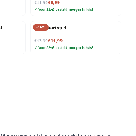
Nu voor
€8,99
€11,99
✔
Voor 22:45 besteld, morgen in huis!
-
14
%
l
Bier kaartspel
Nu voor
€11,99
€13,99
✔
Voor 22:45 besteld, morgen in huis!
Of misschien omdat hij de allerleukste opa is voor je