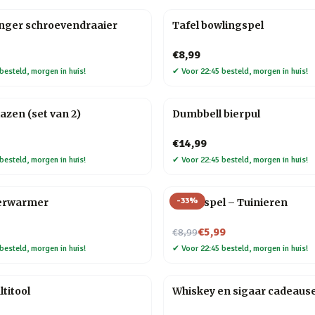
anger schroevendraaier
Tafel bowlingspel
€8,99
besteld, morgen in huis!
✔
Voor 22:45 besteld, morgen in huis!
lazen (set van 2)
Dumbbell bierpul
€14,99
besteld, morgen in huis!
✔
Voor 22:45 besteld, morgen in huis!
-
33
%
erwarmer
Trivia spel – Tuinieren
Nu voor
€5,99
€8,99
besteld, morgen in huis!
✔
Voor 22:45 besteld, morgen in huis!
titool
Whiskey en sigaar cadeaus