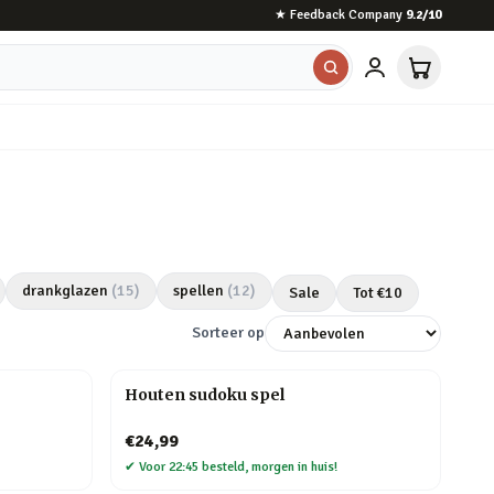
★
Feedback Company
9.2
/10
drankglazen
(
15
)
spellen
(
12
)
Sale
Tot €
10
Sorteer op
Houten sudoku spel
€24,99
✔
Voor 22:45 besteld, morgen in huis!