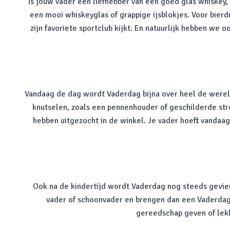
Is jouw vader een liefhebber van een goed glas whiskey, 
een mooi whiskeyglas of grappige ijsblokjes. Voor bier
zijn favoriete sportclub kijkt. En natuurlijk hebben we
Vandaag de dag wordt Vaderdag bijna over heel de werel
knutselen, zoals een pennenhouder of geschilderde st
hebben uitgezocht in de winkel. Je vader hoeft vandaag
Ook na de kindertijd wordt Vaderdag nog steeds gevier
vader of schoonvader en brengen dan een Vaderdag 
gereedschap geven of lek