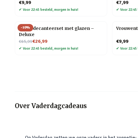
€9,99
€7,99
✔
Voor 22:45 besteld, morgen in huis!
✔
Voor 22:45 
-
59
%
Globe decanteerset met glazen –
Vrouwent
Deluxe
Nu voor
€26,99
€9,99
€65,99
✔
Voor 22:45 besteld, morgen in huis!
✔
Voor 22:45 
Over
Vaderdagcadeaus
Op Vaderdag zetten we onze vaders in het zonnetje: o