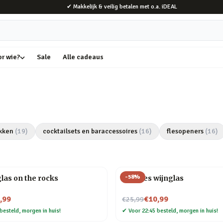
✔ Makkelijk & veilig betalen met o.a. iDEAL
or wie?
Sale
Alle cadeaus
kken
(
19
)
cocktailsets en baraccessoires
(
16
)
flesopeners
(
16
)
-
58
%
las on the rocks
Wijnfles wijnglas
Nu voor
,99
€10,99
€25,99
besteld, morgen in huis!
✔
Voor 22:45 besteld, morgen in huis!