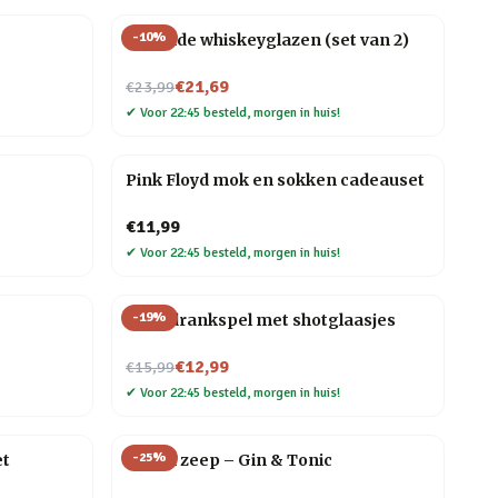
-
10
%
Rollende whiskeyglazen (set van 2)
Nu voor
€21,69
€23,99
✔
Voor 22:45 besteld, morgen in huis!
Pink Floyd mok en sokken cadeauset
€11,99
✔
Voor 22:45 besteld, morgen in huis!
-
19
%
Ludo drankspel met shotglaasjes
Nu voor
€12,99
€15,99
✔
Voor 22:45 besteld, morgen in huis!
-
25
%
et
Drank zeep – Gin & Tonic