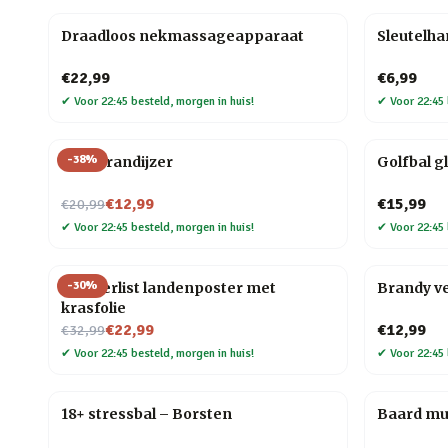
Draadloos nekmassageapparaat
Sleutelh
€22,99
€6,99
✔
Voor 22:45 besteld, morgen in huis!
✔
Voor 22:45 
-
38
%
BBQ brandijzer
Golfbal g
Nu voor
€12,99
€15,99
€20,99
✔
Voor 22:45 besteld, morgen in huis!
✔
Voor 22:45 
-
30
%
Wanderlist landenposter met
Brandy v
krasfolie
Nu voor
€22,99
€12,99
€32,99
✔
Voor 22:45 besteld, morgen in huis!
✔
Voor 22:45 
18+ stressbal – Borsten
Baard mul