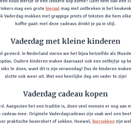
een koud biertje of een lekkere kop koffie? Geef hem dan een ca
drinkers mag een grote
bierpul
mag niet ontbreken in het keukenkas
 ook Vaderdag mokken met grappige prints of teksten die hem elk
koffie gaat: met deze cadeaus drinkt je pa in stijl.
Vaderdag met kleine kinderen
d gevierd. In Nederland vieren we het bijna hetzelfde als Moed
ropdas. Oudere kinderen maken daarnaast ook een ontbijtje op b
 niks te doen, want dit is zijn verwendag! Dus de kinderen make
slotte ook weer uit. Wat een heerlijke dag om vader te zijn!
Vaderdag cadeau kopen
d. Aangezien het een traditie is, doen veel mensen er nog aan
cadeau mee. Originele Vaderdagcadeaus zijn vaak wel een beetje
ker praktische boxershort of sokken. Hoewel,
biersokken
zijn wel