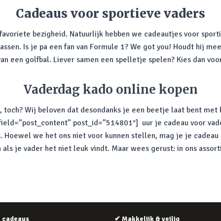
Cadeaus voor sportieve vaders
 favoriete bezigheid. Natuurlijk hebben we cadeautjes voor sporti
 passen. Is je pa een fan van Formule 1? We got you! Houdt hij me
an een golfbal. Liever samen een spelletje spelen? Kies dan voor
Vaderdag kado online kopen
n, toch? Wij beloven dat desondanks je een beetje laat bent met
 field=”post_content” post_id=”514801″] uur je cadeau voor vade
s. Hoewel we het ons niet voor kunnen stellen, mag je je cadeau 
ls je vader het niet leuk vindt. Maar wees gerust: in ons assort
e cadeaus
✔
Makkelijk & veilig