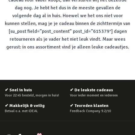
cadeau voor vader koopt, dan versturen wij het dezelfde
dag nog. Je hebt het dus in de meeste gevallen de
volgende dag al in huis. Hoewel we het ons niet voor
kunnen stellen, mag je je cadeau binnen de zichttermijn van
[su_post field=”post_content” post_id=”615379″] dagen
retourneren als je vader het niet leuk vindt. Maar wees
gerust: in ons assortiment vind je alleen leuke cadeautjes.
✔
Snel in huis
✔
De leukste cadeaus
Voor 22:45 besteld, morgen in huis!
Voor ieder moment en iedereen
✔
Makkelijk & veilig
✔
Tevreden klanten
Betaal o.a. met iDEAL
Feedback Company 9.2/10