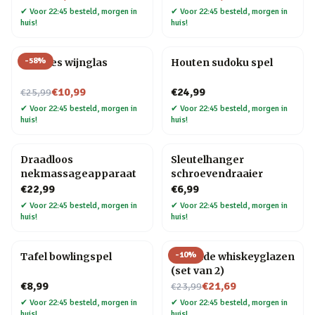
✔
Voor 22:45 besteld, morgen in
✔
Voor 22:45 besteld, morgen in
huis!
huis!
-
58
%
Wijnfles wijnglas
Houten sudoku spel
Nu voor
€10,99
€24,99
€25,99
✔
Voor 22:45 besteld, morgen in
✔
Voor 22:45 besteld, morgen in
huis!
huis!
Draadloos
Sleutelhanger
nekmassageapparaat
schroevendraaier
€22,99
€6,99
✔
Voor 22:45 besteld, morgen in
✔
Voor 22:45 besteld, morgen in
huis!
huis!
-
10
%
Tafel bowlingspel
Rollende whiskeyglazen
(set van 2)
Nu voor
€8,99
€21,69
€23,99
✔
Voor 22:45 besteld, morgen in
✔
Voor 22:45 besteld, morgen in
huis!
huis!