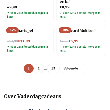
en bal
€9,99
€8,99
✔
Voor 22:45 besteld, morgen in
✔
Voor 22:45 besteld, morgen in
huis!
huis!
-
14
%
-
50
%
Bier kaartspel
Creditcard Multitool
Nu voor
Nu voor
€11,99
€3,99
€13,99
€7,99
✔
Voor 22:45 besteld, morgen in
✔
Voor 22:45 besteld, morgen in
huis!
huis!
…
1
2
13
Volgende →
Over
Vaderdagcadeaus