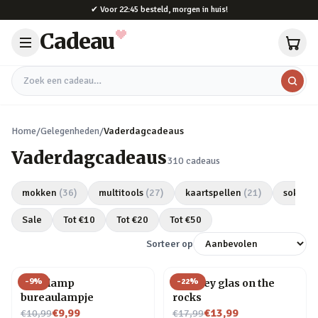
Naar hoofdinhoud
✔
Voor 22:45 besteld, morgen in huis!
Cadeau
Zoek een cadeau
Home
/
Gelegenheden
/
Vaderdagcadeaus
Vaderdagcadeaus
310
cadeaus
mokken
(
36
)
multitools
(
27
)
kaartspellen
(
21
)
sokken
Sale
Tot €
10
Tot €
20
Tot €
50
Sorteer op
-
9
%
-
22
%
Gloeilamp
Whiskey glas on the
bureaulampje
rocks
Nu voor
Nu voor
€9,99
€13,99
€10,99
€17,99