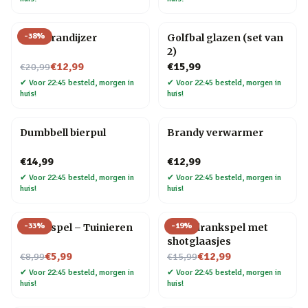
-
38
%
BBQ brandijzer
Golfbal glazen (set van
2)
Nu voor
€12,99
€15,99
€20,99
✔
Voor 22:45 besteld, morgen in
✔
Voor 22:45 besteld, morgen in
huis!
huis!
Dumbbell bierpul
Brandy verwarmer
€14,99
€12,99
✔
Voor 22:45 besteld, morgen in
✔
Voor 22:45 besteld, morgen in
huis!
huis!
-
33
%
-
19
%
Trivia spel – Tuinieren
Ludo drankspel met
shotglaasjes
Nu voor
Nu voor
€5,99
€12,99
€8,99
€15,99
✔
Voor 22:45 besteld, morgen in
✔
Voor 22:45 besteld, morgen in
huis!
huis!