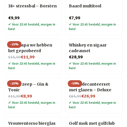
18+ stressbal – Borsten
Baard multitool
€9,99
€7,99
✔
Voor 22:45 besteld, morgen in
✔
Voor 22:45 besteld, morgen in
huis!
huis!
-
25
%
Mok Papa we hebben
Whiskey en sigaar
het geprobeerd
cadeauset
Nu voor
€11,99
€28,99
€15,99
✔
Voor 22:45 besteld, morgen in
✔
Voor 22:45 besteld, morgen in
huis!
huis!
-
25
%
-
59
%
Drank zeep – Gin &
Globe decanteerset
Tonic
met glazen – Deluxe
Nu voor
Nu voor
€8,99
€26,99
€11,99
€65,99
✔
Voor 22:45 besteld, morgen in
✔
Voor 22:45 besteld, morgen in
huis!
huis!
Vrouwentorso bierglas
Golf mok met golfclub