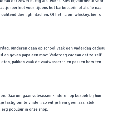
deau dat zowel nuttig als leuk is. Kies bijvoorbeeld voor
tje: perfect voor tijdens het barbecueën of als ‘ie naar
e ochtend doen glimlachen. Of het nu om whiskey, bier of
erdag. Kinderen gaan op school vaak een Vaderdag cadeau
ed en geven papa een mooi Vaderdag cadeau dat ze zelf
n eten, pakken vaak de vaatwasser in en pakken hem ten
 mee. Daarom gaan volwassen kinderen op bezoek bij hun
 lastig om te vinden: zo wil je hem geen saai stuk
 erg populair in onze shop.