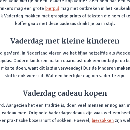
een koud biertje of een lekkere kop koffie? Geef hem dan een ca
drinkers mag een grote
bierpul
mag niet ontbreken in het keukenkas
 ook Vaderdag mokken met grappige prints of teksten die hem elk
koffie gaat: met deze cadeaus drinkt je pa in stijl.
Vaderdag met kleine kinderen
d gevierd. In Nederland vieren we het bijna hetzelfde als Moed
ropdas. Oudere kinderen maken daarnaast ook een ontbijtje op b
 niks te doen, want dit is zijn verwendag! Dus de kinderen make
slotte ook weer uit. Wat een heerlijke dag om vader te zijn!
Vaderdag cadeau kopen
d. Aangezien het een traditie is, doen veel mensen er nog aan
cadeau mee. Originele Vaderdagcadeaus zijn vaak wel een beetje
ker praktische boxershort of sokken. Hoewel,
biersokken
zijn wel