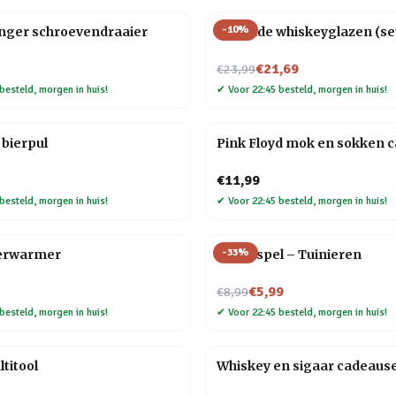
-
10
%
anger schroevendraaier
Rollende whiskeyglazen (set
Nu voor
€21,69
€23,99
besteld, morgen in huis!
✔
Voor 22:45 besteld, morgen in huis!
bierpul
Pink Floyd mok en sokken 
€11,99
besteld, morgen in huis!
✔
Voor 22:45 besteld, morgen in huis!
-
33
%
erwarmer
Trivia spel – Tuinieren
Nu voor
€5,99
€8,99
besteld, morgen in huis!
✔
Voor 22:45 besteld, morgen in huis!
titool
Whiskey en sigaar cadeaus