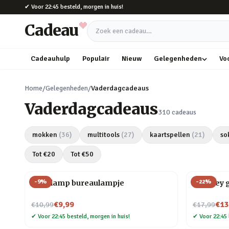
Naar hoofdinhoud
✔
Voor 22:45 besteld, morgen in huis!
Cadeau
Zoek een cadeau
Cadeauhulp
Populair
Nieuw
Gelegenheden
Vo
Home
/
Gelegenheden
/
Vaderdagcadeaus
Vaderdagcadeaus
310
cadeaus
mokken
(
36
)
multitools
(
27
)
kaartspellen
(
21
)
so
Tot €
20
Tot €
50
-
9
%
-
22
%
Gloeilamp bureaulampje
Whiskey g
Nu voor
Nu voor
€9,99
€13
€10,99
€17,99
✔
Voor 22:45 besteld, morgen in huis!
✔
Voor 22:45 