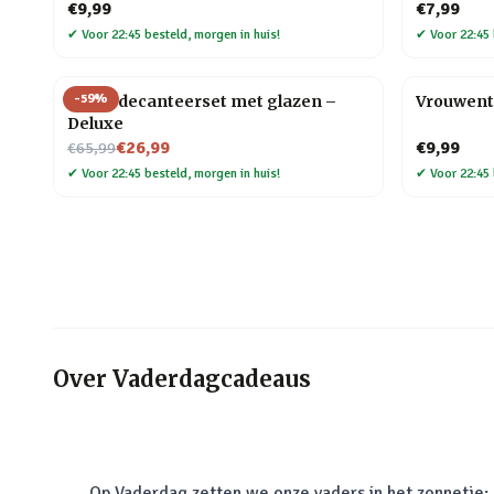
€9,99
€7,99
✔
Voor 22:45 besteld, morgen in huis!
✔
Voor 22:45 
-
59
%
Globe decanteerset met glazen –
Vrouwent
Deluxe
Nu voor
€26,99
€9,99
€65,99
✔
Voor 22:45 besteld, morgen in huis!
✔
Voor 22:45 
Over
Vaderdagcadeaus
Op Vaderdag zetten we onze vaders in het zonnetje: o