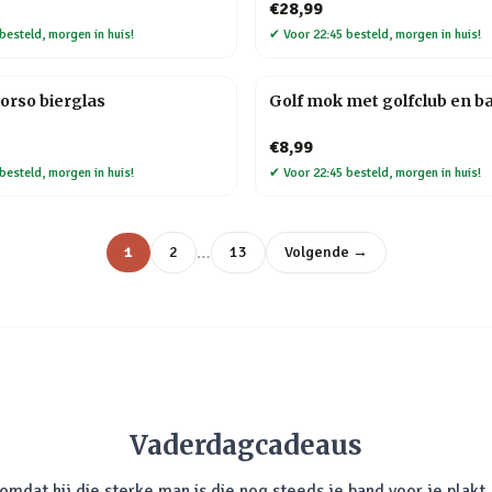
€28,99
besteld, morgen in huis!
✔
Voor 22:45 besteld, morgen in huis!
orso bierglas
Golf mok met golfclub en ba
€8,99
besteld, morgen in huis!
✔
Voor 22:45 besteld, morgen in huis!
…
1
2
13
Volgende →
Vaderdagcadeaus
mdat hij die sterke man is die nog steeds je band voor je plakt. 