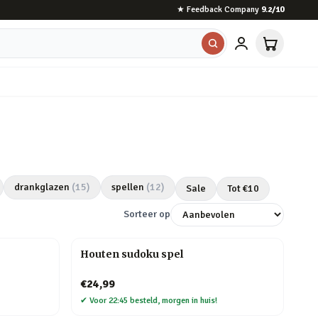
★
Feedback Company
9.2
/10
drankglazen
(
15
)
spellen
(
12
)
Sale
Tot €
10
Sorteer op
Houten sudoku spel
€24,99
✔
Voor 22:45 besteld, morgen in huis!