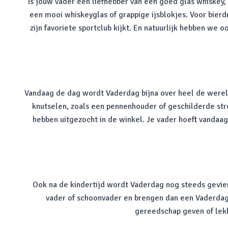
Is jouw vader een liefhebber van een goed glas whiskey, 
een mooi whiskeyglas of grappige ijsblokjes. Voor bier
zijn favoriete sportclub kijkt. En natuurlijk hebben we
Vandaag de dag wordt Vaderdag bijna over heel de werel
knutselen, zoals een pennenhouder of geschilderde st
hebben uitgezocht in de winkel. Je vader hoeft vandaag
Ook na de kindertijd wordt Vaderdag nog steeds gevier
vader of schoonvader en brengen dan een Vaderdag 
gereedschap geven of lek