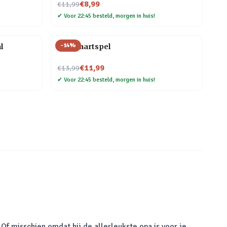
Nu voor
€8,99
€11,99
✔
Voor 22:45 besteld, morgen in huis!
-
14
%
l
Bier kaartspel
Nu voor
€11,99
€13,99
✔
Voor 22:45 besteld, morgen in huis!
Of misschien omdat hij de allerleukste opa is voor je