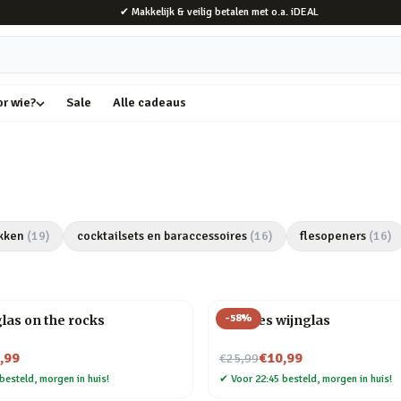
✔ Makkelijk & veilig betalen met o.a. iDEAL
or wie?
Sale
Alle cadeaus
kken
(
19
)
cocktailsets en baraccessoires
(
16
)
flesopeners
(
16
)
-
58
%
las on the rocks
Wijnfles wijnglas
Nu voor
,99
€10,99
€25,99
besteld, morgen in huis!
✔
Voor 22:45 besteld, morgen in huis!