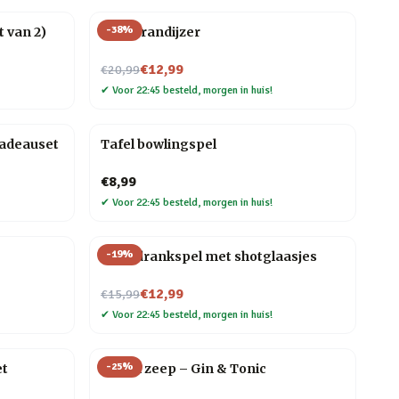
-
38
%
 van 2)
BBQ brandijzer
Nu voor
€12,99
€20,99
✔
Voor 22:45 besteld, morgen in huis!
cadeauset
Tafel bowlingspel
€8,99
✔
Voor 22:45 besteld, morgen in huis!
-
19
%
Ludo drankspel met shotglaasjes
Nu voor
€12,99
€15,99
✔
Voor 22:45 besteld, morgen in huis!
-
25
%
et
Drank zeep – Gin & Tonic