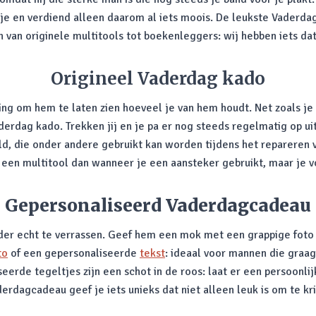
e en verdiend alleen daarom al iets moois. De leukste Vaderdag 
 van originele multitools tot boekenleggers: wij hebben iets dat 
Origineel Vaderdag kado
ing om hem te laten zien hoeveel je van hem houdt. Net zoals j
derdag kado. Trekken jij en je pa er nog steeds regelmatig op u
d, die onder andere gebruikt kan worden tijdens het repareren va
n multitool dan wanneer je een aansteker gebruikt, maar je voelt
Gepersonaliseerd Vaderdagcadeau
r echt te verrassen. Geef hem een mok met een grappige foto bi
to
of een gepersonaliseerde
tekst
: ideaal voor mannen die graa
rde tegeltjes zijn een schot in de roos: laat er een persoonlij
rdagcadeau geef je iets unieks dat niet alleen leuk is om te kr