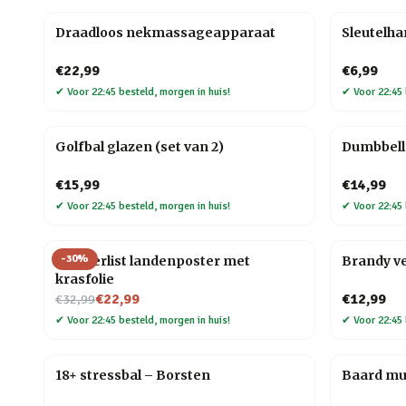
Draadloos nekmassageapparaat
Sleutelh
€22,99
€6,99
✔
Voor 22:45 besteld, morgen in huis!
✔
Voor 22:45 
Golfbal glazen (set van 2)
Dumbbell 
€15,99
€14,99
✔
Voor 22:45 besteld, morgen in huis!
✔
Voor 22:45 
-
30
%
Wanderlist landenposter met
Brandy v
krasfolie
Nu voor
€22,99
€12,99
€32,99
✔
Voor 22:45 besteld, morgen in huis!
✔
Voor 22:45 
18+ stressbal – Borsten
Baard mul