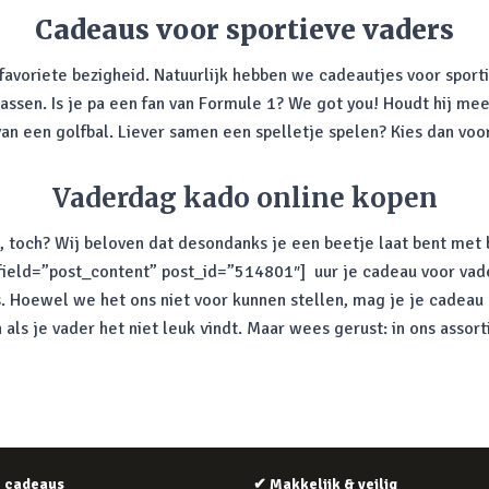
Cadeaus voor sportieve vaders
 favoriete bezigheid. Natuurlijk hebben we cadeautjes voor sporti
 passen. Is je pa een fan van Formule 1? We got you! Houdt hij me
an een golfbal. Liever samen een spelletje spelen? Kies dan voor
Vaderdag kado online kopen
n, toch? Wij beloven dat desondanks je een beetje laat bent met
 field=”post_content” post_id=”514801″] uur je cadeau voor vade
s. Hoewel we het ons niet voor kunnen stellen, mag je je cadeau 
ls je vader het niet leuk vindt. Maar wees gerust: in ons assort
e cadeaus
✔
Makkelijk & veilig