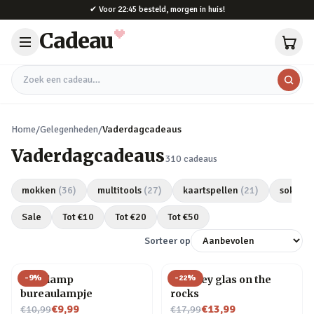
Naar hoofdinhoud
✔
Voor 22:45 besteld, morgen in huis!
Cadeau
Zoek een cadeau
Home
/
Gelegenheden
/
Vaderdagcadeaus
Vaderdagcadeaus
310
cadeaus
mokken
(
36
)
multitools
(
27
)
kaartspellen
(
21
)
sokken
Sale
Tot €
10
Tot €
20
Tot €
50
Sorteer op
-
9
%
-
22
%
Gloeilamp
Whiskey glas on the
bureaulampje
rocks
Nu voor
Nu voor
€9,99
€13,99
€10,99
€17,99