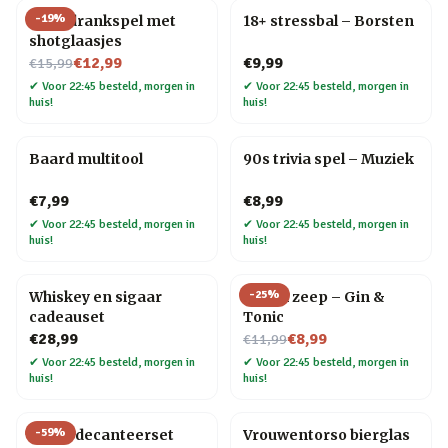
-
19
%
Ludo drankspel met
18+ stressbal – Borsten
shotglaasjes
Nu voor
€12,99
€9,99
€15,99
✔
Voor 22:45 besteld, morgen in
✔
Voor 22:45 besteld, morgen in
huis!
huis!
Baard multitool
90s trivia spel – Muziek
€7,99
€8,99
✔
Voor 22:45 besteld, morgen in
✔
Voor 22:45 besteld, morgen in
huis!
huis!
-
25
%
Whiskey en sigaar
Drank zeep – Gin &
cadeauset
Tonic
Nu voor
€28,99
€8,99
€11,99
✔
Voor 22:45 besteld, morgen in
✔
Voor 22:45 besteld, morgen in
huis!
huis!
-
59
%
Globe decanteerset
Vrouwentorso bierglas