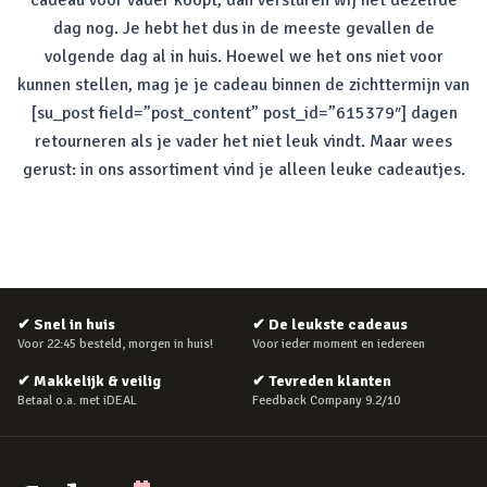
cadeau voor vader koopt, dan versturen wij het dezelfde
dag nog. Je hebt het dus in de meeste gevallen de
volgende dag al in huis. Hoewel we het ons niet voor
kunnen stellen, mag je je cadeau binnen de zichttermijn van
[su_post field=”post_content” post_id=”615379″] dagen
retourneren als je vader het niet leuk vindt. Maar wees
gerust: in ons assortiment vind je alleen leuke cadeautjes.
✔
Snel in huis
✔
De leukste cadeaus
Voor 22:45 besteld, morgen in huis!
Voor ieder moment en iedereen
✔
Makkelijk & veilig
✔
Tevreden klanten
Betaal o.a. met iDEAL
Feedback Company 9.2/10