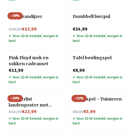
-
38
%
BBQ brandijzer
Dumbbell bierpul
Nu voor
€12,99
€14,99
€20,99
✔
Voor 22:45 besteld, morgen in
✔
Voor 22:45 besteld, morgen in
huis!
huis!
Pink Floyd mok en
Tafel bowlingspel
sokken cadeauset
€11,99
€8,99
✔
Voor 22:45 besteld, morgen in
✔
Voor 22:45 besteld, morgen in
huis!
huis!
-
30
%
-
33
%
Wanderlist
Trivia spel – Tuinieren
landenposter met
Nu voor
krasfolie
Nu voor
€22,99
€5,99
€32,99
€8,99
✔
Voor 22:45 besteld, morgen in
✔
Voor 22:45 besteld, morgen in
huis!
huis!