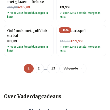
met glazen – Deluxe
Nu voor
€26,99
€9,99
€65,99
✔
Voor 22:45 besteld, morgen in
✔
Voor 22:45 besteld, morgen in
huis!
huis!
-
14
%
Golf mok met golfclub
Bier kaartspel
en bal
Nu voor
€8,99
€11,99
€13,99
✔
Voor 22:45 besteld, morgen in
✔
Voor 22:45 besteld, morgen in
huis!
huis!
…
1
2
13
Volgende →
Over
Vaderdagcadeaus