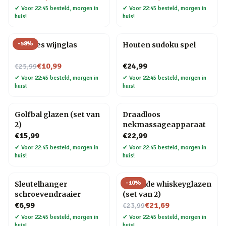
✔
Voor 22:45 besteld, morgen in
✔
Voor 22:45 besteld, morgen in
huis!
huis!
-
58
%
Wijnfles wijnglas
Houten sudoku spel
Nu voor
€10,99
€24,99
€25,99
✔
Voor 22:45 besteld, morgen in
✔
Voor 22:45 besteld, morgen in
huis!
huis!
Golfbal glazen (set van
Draadloos
2)
nekmassageapparaat
€15,99
€22,99
✔
Voor 22:45 besteld, morgen in
✔
Voor 22:45 besteld, morgen in
huis!
huis!
-
10
%
Sleutelhanger
Rollende whiskeyglazen
schroevendraaier
(set van 2)
Nu voor
€6,99
€21,69
€23,99
✔
Voor 22:45 besteld, morgen in
✔
Voor 22:45 besteld, morgen in
huis!
huis!