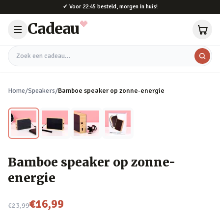
Naar hoofdinhoud
✔
Voor 22:45 besteld, morgen in huis!
Cadeau
Zoek een cadeau
Home
/
Speakers
/
Bamboe speaker op zonne-energie
Bamboe speaker op zonne-
energie
Nu voor
€16,99
€23,99