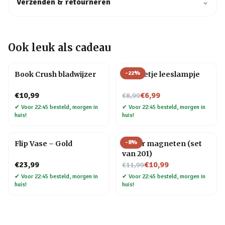
Verzenden & retourneren
⌄
Ook leuk als cadeau
-
22
%
Book Crush bladwijzer
Mannetje leeslampje
Nu voor
€10,99
€6,99
€8,99
✔
Voor 22:45 besteld, morgen in
✔
Voor 22:45 besteld, morgen in
huis!
huis!
-
8
%
Flip Vase – Gold
Letter magneten (set
van 201)
Nu voor
€23,99
€10,99
€11,99
✔
Voor 22:45 besteld, morgen in
✔
Voor 22:45 besteld, morgen in
huis!
huis!