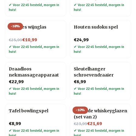
✔
Voor 22:45 besteld, morgen in
✔
Voor 22:45 besteld, morgen in
huis!
huis!
-
58
%
Wijnfles wijnglas
Houten sudoku spel
Nu voor
€10,99
€24,99
€25,99
✔
Voor 22:45 besteld, morgen in
✔
Voor 22:45 besteld, morgen in
huis!
huis!
Draadloos
Sleutelhanger
nekmassageapparaat
schroevendraaier
€22,99
€6,99
✔
Voor 22:45 besteld, morgen in
✔
Voor 22:45 besteld, morgen in
huis!
huis!
-
10
%
Tafel bowlingspel
Rollende whiskeyglazen
(set van 2)
Nu voor
€8,99
€21,69
€23,99
✔
Voor 22:45 besteld, morgen in
✔
Voor 22:45 besteld, morgen in
huis!
huis!