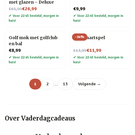
met glazen – Deluxe
Nu voor
€26,99
€9,99
€65,99
✔
Voor 22:45 besteld, morgen in
✔
Voor 22:45 besteld, morgen in
huis!
huis!
-
14
%
Golf mok met golfclub
Bier kaartspel
en bal
Nu voor
€8,99
€11,99
€13,99
✔
Voor 22:45 besteld, morgen in
✔
Voor 22:45 besteld, morgen in
huis!
huis!
…
1
2
13
Volgende →
Over
Vaderdagcadeaus