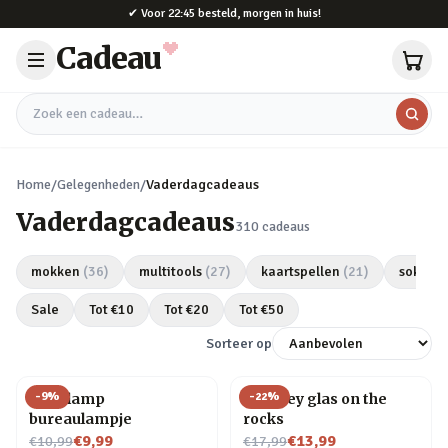
Naar hoofdinhoud
✔
Voor 22:45 besteld, morgen in huis!
Cadeau
Zoek een cadeau
Home
/
Gelegenheden
/
Vaderdagcadeaus
Vaderdagcadeaus
310
cadeaus
mokken
(
36
)
multitools
(
27
)
kaartspellen
(
21
)
sokken
Sale
Tot €
10
Tot €
20
Tot €
50
Sorteer op
-
9
%
-
22
%
Gloeilamp
Whiskey glas on the
bureaulampje
rocks
Nu voor
Nu voor
€9,99
€13,99
€10,99
€17,99