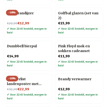
-
38
%
BBQ brandijzer
Golfbal glazen (set van
2)
Nu voor
€12,99
€15,99
€20,99
✔
Voor 22:45 besteld, morgen in
✔
Voor 22:45 besteld, morgen in
huis!
huis!
Dumbbell bierpul
Pink Floyd mok en
sokken cadeauset
€14,99
€11,99
✔
Voor 22:45 besteld, morgen in
✔
Voor 22:45 besteld, morgen in
huis!
huis!
-
30
%
Wanderlist
Brandy verwarmer
landenposter met
Nu voor
krasfolie
€22,99
€12,99
€32,99
✔
Voor 22:45 besteld, morgen in
✔
Voor 22:45 besteld, morgen in
huis!
huis!