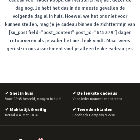
cadeau voor vader koopt, dan versturen wij het dezelfde
dag nog. Je hebt het dus in de meeste gevallen de
volgende dag al in huis. Hoewel we het ons niet voor
kunnen stellen, mag je je cadeau binnen de zichttermijn van
[su_post field=”post_content” post_id=”615379″] dagen
retourneren als je vader het niet leuk vindt. Maar wees
gerust: in ons assortiment vind je alleen leuke cadeautjes.
✔
Snel in huis
✔
De leukste cadeaus
Voor 22:45 besteld, morgen in huis!
Voor ieder moment en iedereen
✔
Makkelijk & veilig
✔
Tevreden klanten
Betaal o.a. met iDEAL
Feedback Company 9.2/10