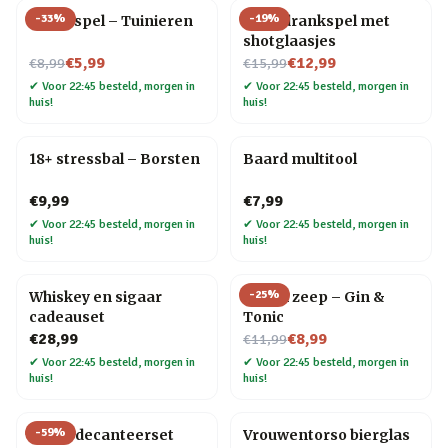
-
33
%
-
19
%
Trivia spel – Tuinieren
Ludo drankspel met
shotglaasjes
Nu voor
Nu voor
€5,99
€12,99
€8,99
€15,99
✔
Voor 22:45 besteld, morgen in
✔
Voor 22:45 besteld, morgen in
huis!
huis!
18+ stressbal – Borsten
Baard multitool
€9,99
€7,99
✔
Voor 22:45 besteld, morgen in
✔
Voor 22:45 besteld, morgen in
huis!
huis!
-
25
%
Whiskey en sigaar
Drank zeep – Gin &
cadeauset
Tonic
Nu voor
€28,99
€8,99
€11,99
✔
Voor 22:45 besteld, morgen in
✔
Voor 22:45 besteld, morgen in
huis!
huis!
-
59
%
Globe decanteerset
Vrouwentorso bierglas