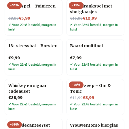
-
33
%
-
19
%
Trivia spel – Tuinieren
Ludo drankspel met
shotglaasjes
Nu voor
Nu voor
€5,99
€12,99
€8,99
€15,99
✔
Voor 22:45 besteld, morgen in
✔
Voor 22:45 besteld, morgen in
huis!
huis!
18+ stressbal – Borsten
Baard multitool
€9,99
€7,99
✔
Voor 22:45 besteld, morgen in
✔
Voor 22:45 besteld, morgen in
huis!
huis!
-
25
%
Whiskey en sigaar
Drank zeep – Gin &
cadeauset
Tonic
Nu voor
€28,99
€8,99
€11,99
✔
Voor 22:45 besteld, morgen in
✔
Voor 22:45 besteld, morgen in
huis!
huis!
-
59
%
Globe decanteerset
Vrouwentorso bierglas