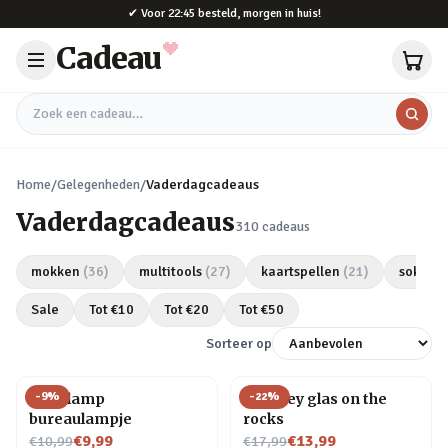
Naar hoofdinhoud
✔
Voor 22:45 besteld, morgen in huis!
Cadeau
Zoek een cadeau
Home
/
Gelegenheden
/
Vaderdagcadeaus
Vaderdagcadeaus
310
cadeaus
mokken
(
36
)
multitools
(
27
)
kaartspellen
(
21
)
sokken
Sale
Tot €
10
Tot €
20
Tot €
50
Sorteer op
-
9
%
-
22
%
Gloeilamp
Whiskey glas on the
bureaulampje
rocks
Nu voor
Nu voor
€9,99
€13,99
€10,99
€17,99