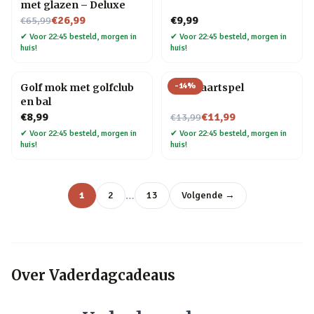
met glazen – Deluxe
Nu voor
€26,99
€9,99
€65,99
✔
Voor 22:45 besteld, morgen in
✔
Voor 22:45 besteld, morgen in
huis!
huis!
-
14
%
Golf mok met golfclub
Bier kaartspel
en bal
Nu voor
€8,99
€11,99
€13,99
✔
Voor 22:45 besteld, morgen in
✔
Voor 22:45 besteld, morgen in
huis!
huis!
…
1
2
13
Volgende →
Over
Vaderdagcadeaus