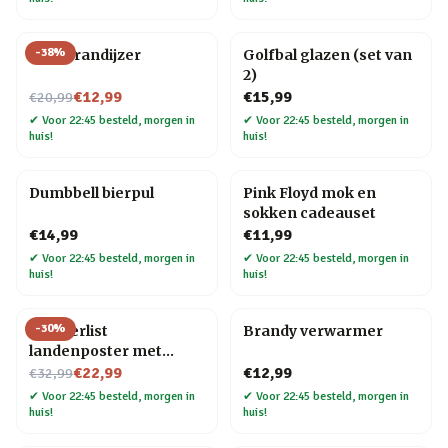
-
38
%
BBQ brandijzer
Golfbal glazen (set van
2)
Nu voor
€12,99
€15,99
€20,99
✔
Voor 22:45 besteld, morgen in
✔
Voor 22:45 besteld, morgen in
huis!
huis!
Dumbbell bierpul
Pink Floyd mok en
sokken cadeauset
€14,99
€11,99
✔
Voor 22:45 besteld, morgen in
✔
Voor 22:45 besteld, morgen in
huis!
huis!
-
30
%
Wanderlist
Brandy verwarmer
landenposter met
Nu voor
krasfolie
€22,99
€12,99
€32,99
✔
Voor 22:45 besteld, morgen in
✔
Voor 22:45 besteld, morgen in
huis!
huis!