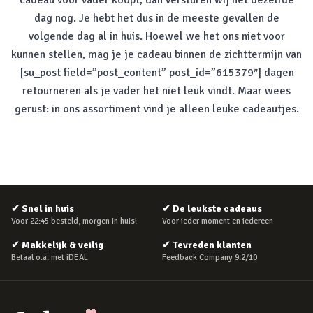
cadeau voor vader koopt, dan versturen wij het dezelfde
dag nog. Je hebt het dus in de meeste gevallen de
volgende dag al in huis. Hoewel we het ons niet voor
kunnen stellen, mag je je cadeau binnen de zichttermijn van
[su_post field=”post_content” post_id=”615379″] dagen
retourneren als je vader het niet leuk vindt. Maar wees
gerust: in ons assortiment vind je alleen leuke cadeautjes.
✔
Snel in huis
✔
De leukste cadeaus
Voor 22:45 besteld, morgen in huis!
Voor ieder moment en iedereen
✔
Makkelijk & veilig
✔
Tevreden klanten
Betaal o.a. met iDEAL
Feedback Company 9.2/10