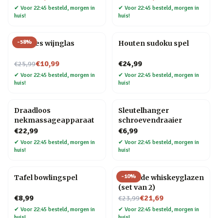
✔
Voor 22:45 besteld, morgen in
✔
Voor 22:45 besteld, morgen in
huis!
huis!
-
58
%
Wijnfles wijnglas
Houten sudoku spel
Nu voor
€10,99
€24,99
€25,99
✔
Voor 22:45 besteld, morgen in
✔
Voor 22:45 besteld, morgen in
huis!
huis!
Draadloos
Sleutelhanger
nekmassageapparaat
schroevendraaier
€22,99
€6,99
✔
Voor 22:45 besteld, morgen in
✔
Voor 22:45 besteld, morgen in
huis!
huis!
-
10
%
Tafel bowlingspel
Rollende whiskeyglazen
(set van 2)
Nu voor
€8,99
€21,69
€23,99
✔
Voor 22:45 besteld, morgen in
✔
Voor 22:45 besteld, morgen in
huis!
huis!