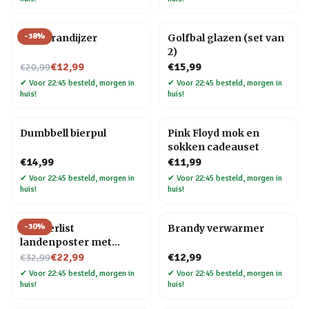
-
38
%
BBQ brandijzer
Golfbal glazen (set van
2)
Nu voor
€12,99
€15,99
€20,99
✔
Voor 22:45 besteld, morgen in
✔
Voor 22:45 besteld, morgen in
huis!
huis!
Dumbbell bierpul
Pink Floyd mok en
sokken cadeauset
€14,99
€11,99
✔
Voor 22:45 besteld, morgen in
✔
Voor 22:45 besteld, morgen in
huis!
huis!
-
30
%
Wanderlist
Brandy verwarmer
landenposter met
Nu voor
krasfolie
€22,99
€12,99
€32,99
✔
Voor 22:45 besteld, morgen in
✔
Voor 22:45 besteld, morgen in
huis!
huis!