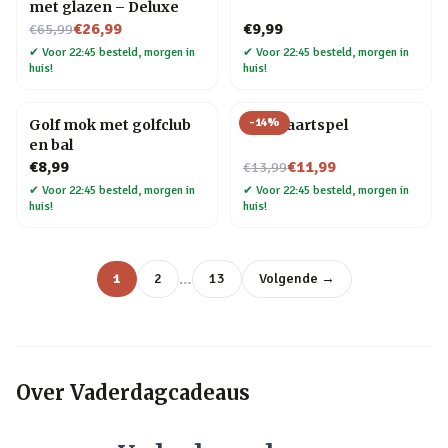
met glazen – Deluxe
Nu voor
€26,99
€9,99
€65,99
✔
Voor 22:45 besteld, morgen in
✔
Voor 22:45 besteld, morgen in
huis!
huis!
-
14
%
Golf mok met golfclub
Bier kaartspel
en bal
Nu voor
€8,99
€11,99
€13,99
✔
Voor 22:45 besteld, morgen in
✔
Voor 22:45 besteld, morgen in
huis!
huis!
…
1
2
13
Volgende →
Over
Vaderdagcadeaus