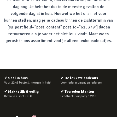
cadeau voor vader koopt, dan versturen wij het dezelfde
dag nog. Je hebt het dus in de meeste gevallen de
volgende dag al in huis. Hoewel we het ons niet voor
kunnen stellen, mag je je cadeau binnen de zichttermijn van
[su_post field=”post_content” post_id=”615379″] dagen
retourneren als je vader het niet leuk vindt. Maar wees
gerust: in ons assortiment vind je alleen leuke cadeautjes.
✔
Snel in huis
✔
De leukste cadeaus
Voor 22:45 besteld, morgen in huis!
Voor ieder moment en iedereen
✔
Makkelijk & veilig
✔
Tevreden klanten
Betaal o.a. met iDEAL
Feedback Company 9.2/10