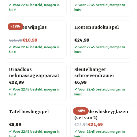
✔
Voor 22:45 besteld, morgen in
✔
Voor 22:45 besteld, morgen in
huis!
huis!
-
58
%
Wijnfles wijnglas
Houten sudoku spel
Nu voor
€10,99
€24,99
€25,99
✔
Voor 22:45 besteld, morgen in
✔
Voor 22:45 besteld, morgen in
huis!
huis!
Draadloos
Sleutelhanger
nekmassageapparaat
schroevendraaier
€22,99
€6,99
✔
Voor 22:45 besteld, morgen in
✔
Voor 22:45 besteld, morgen in
huis!
huis!
-
10
%
Tafel bowlingspel
Rollende whiskeyglazen
(set van 2)
Nu voor
€8,99
€21,69
€23,99
✔
Voor 22:45 besteld, morgen in
✔
Voor 22:45 besteld, morgen in
huis!
huis!