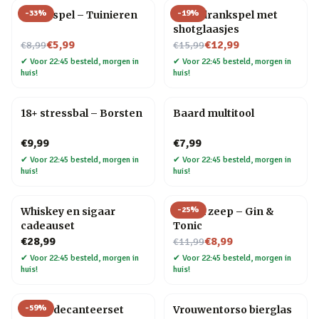
-
33
%
-
19
%
Trivia spel – Tuinieren
Ludo drankspel met
shotglaasjes
Nu voor
Nu voor
€5,99
€12,99
€8,99
€15,99
✔
Voor 22:45 besteld, morgen in
✔
Voor 22:45 besteld, morgen in
huis!
huis!
18+ stressbal – Borsten
Baard multitool
€9,99
€7,99
✔
Voor 22:45 besteld, morgen in
✔
Voor 22:45 besteld, morgen in
huis!
huis!
-
25
%
Whiskey en sigaar
Drank zeep – Gin &
cadeauset
Tonic
Nu voor
€28,99
€8,99
€11,99
✔
Voor 22:45 besteld, morgen in
✔
Voor 22:45 besteld, morgen in
huis!
huis!
-
59
%
Globe decanteerset
Vrouwentorso bierglas