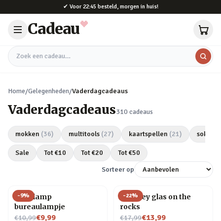
Naar hoofdinhoud
✔
Voor 22:45 besteld, morgen in huis!
Cadeau
Zoek een cadeau
Home
/
Gelegenheden
/
Vaderdagcadeaus
Vaderdagcadeaus
310
cadeaus
mokken
(
36
)
multitools
(
27
)
kaartspellen
(
21
)
sokken
Sale
Tot €
10
Tot €
20
Tot €
50
Sorteer op
-
9
%
-
22
%
Gloeilamp
Whiskey glas on the
bureaulampje
rocks
Nu voor
Nu voor
€9,99
€13,99
€10,99
€17,99