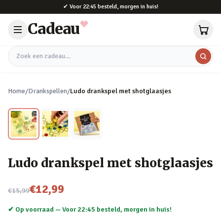
Naar hoofdinhoud
✔
Voor 22:45 besteld, morgen in huis!
Cadeau
Zoek een cadeau
Home
/
Drankspellen
/
Ludo drankspel met shotglaasjes
Ludo drankspel met shotglaasjes
Nu voor
€12,99
€15,99
✔ Op voorraad —
Voor 22:45 besteld, morgen in huis!