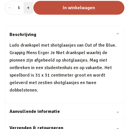
−
Aantal
+
:
In winkelwagen
1
Beschrijving
⌄
Ludo drankspel met shotglaasjes van Out of the Blue.
Grappig Mens Erger Je Niet drankspel waarbij de
pionnen zijn afgebeeld op shotglaasjes. Mag niet
ontbreken in een studentenhuis en op vakantie. Het
speelbord is 31 x 31 centimeter groot en wordt
geleverd met zestien shotglaasjes en twee
dobbelstenen.
Aanvullende informatie
⌄
Verzenden & retourneren
⌄