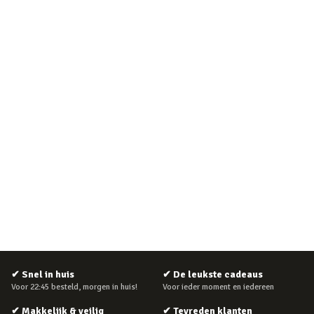
✔
Snel in huis
✔
De leukste cadeaus
Voor 22:45 besteld, morgen in huis!
Voor ieder moment en iedereen
✔
Makkelijk & veilig
✔
Tevreden klanten