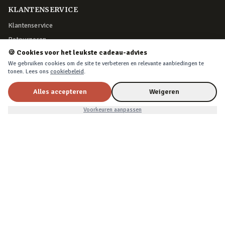
KLANTENSERVICE
Klantenservice
Retourneren
🍪 Cookies voor het leukste cadeau-advies
Bestelling herroepen
We gebruiken cookies om de site te verbeteren en relevante aanbiedingen te
Over Cadeau.nl
tonen. Lees ons
cookiebeleid
.
Algemene voorwaarden
Alles accepteren
Weigeren
Privacy & cookies
Nu voor
€12,99
In winkelwagen
€15,99
Voorkeuren aanpassen
VEILIG BETALEN
iDEAL, creditcard, PayPal of Billink achteraf betalen
BEZORGING
Voor 22:45 besteld, morgen in huis. Tot 365 dagen retourneren.