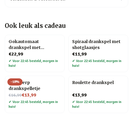
Ook leuk als cadeau
Gokautomaat
Spiraal drankspel met
drankspel met
shotglaasjes
shotglaasjes
€22,99
€11,99
✔
Voor 22:45 besteld, morgen in
✔
Voor 22:45 besteld, morgen in
huis!
huis!
-
18
%
Ringwerp
Roulette drankspel
drankspelletje
Nu voor
€13,99
€13,99
€16,99
✔
Voor 22:45 besteld, morgen in
✔
Voor 22:45 besteld, morgen in
huis!
huis!