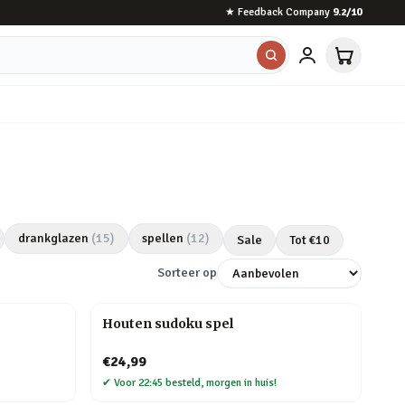
★
Feedback Company
9.2
/10
drankglazen
(
15
)
spellen
(
12
)
Sale
Tot €
10
Sorteer op
Houten sudoku spel
€24,99
✔
Voor 22:45 besteld, morgen in huis!