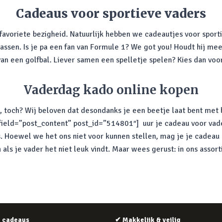
Cadeaus voor sportieve vaders
 favoriete bezigheid. Natuurlijk hebben we cadeautjes voor sporti
 passen. Is je pa een fan van Formule 1? We got you! Houdt hij me
an een golfbal. Liever samen een spelletje spelen? Kies dan voor
Vaderdag kado online kopen
n, toch? Wij beloven dat desondanks je een beetje laat bent met
 field=”post_content” post_id=”514801″] uur je cadeau voor vade
s. Hoewel we het ons niet voor kunnen stellen, mag je je cadeau 
ls je vader het niet leuk vindt. Maar wees gerust: in ons assort
e cadeaus
✔
Makkelijk & veilig