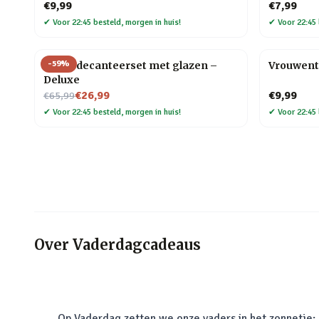
€9,99
€7,99
✔
Voor 22:45 besteld, morgen in huis!
✔
Voor 22:45 
-
59
%
Globe decanteerset met glazen –
Vrouwent
Deluxe
Nu voor
€26,99
€9,99
€65,99
✔
Voor 22:45 besteld, morgen in huis!
✔
Voor 22:45 
Over
Vaderdagcadeaus
Op Vaderdag zetten we onze vaders in het zonnetje: o