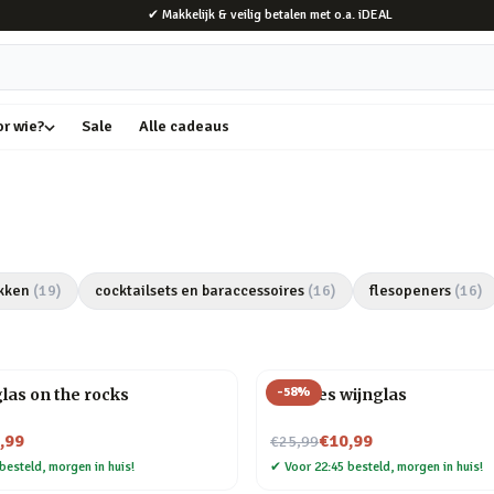
✔ Makkelijk & veilig betalen met o.a. iDEAL
or wie?
Sale
Alle cadeaus
kken
(
19
)
cocktailsets en baraccessoires
(
16
)
flesopeners
(
16
)
-
58
%
las on the rocks
Wijnfles wijnglas
Nu voor
,99
€10,99
€25,99
besteld, morgen in huis!
✔
Voor 22:45 besteld, morgen in huis!