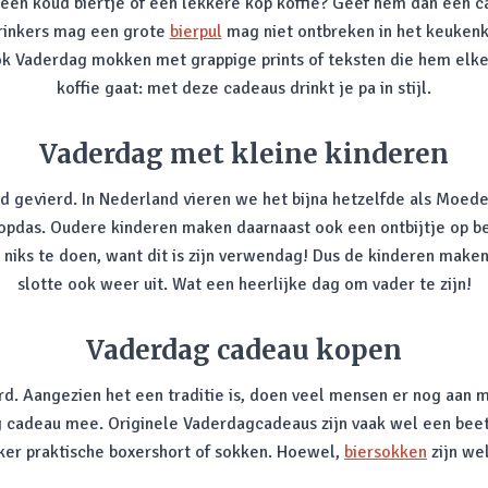
een koud biertje of een lekkere kop koffie? Geef hem dan een ca
drinkers mag een grote
bierpul
mag niet ontbreken in het keukenkas
 ook Vaderdag mokken met grappige prints of teksten die hem elk
koffie gaat: met deze cadeaus drinkt je pa in stijl.
Vaderdag met kleine kinderen
d gevierd. In Nederland vieren we het bijna hetzelfde als Moed
ropdas. Oudere kinderen maken daarnaast ook een ontbijtje op b
 niks te doen, want dit is zijn verwendag! Dus de kinderen make
slotte ook weer uit. Wat een heerlijke dag om vader te zijn!
Vaderdag cadeau kopen
d. Aangezien het een traditie is, doen veel mensen er nog aan
cadeau mee. Originele Vaderdagcadeaus zijn vaak wel een beetje
ker praktische boxershort of sokken. Hoewel,
biersokken
zijn wel