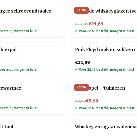
-
10
%
anger schroevendraaier
Rollende whiskeyglazen (set
Nu voor
€21,69
€23,99
besteld, morgen in huis!
✔
Voor 22:45 besteld, morgen in huis!
bierpul
Pink Floyd mok en sokken 
€11,99
besteld, morgen in huis!
✔
Voor 22:45 besteld, morgen in huis!
-
33
%
erwarmer
Trivia spel – Tuinieren
Nu voor
€5,99
€8,99
besteld, morgen in huis!
✔
Voor 22:45 besteld, morgen in huis!
titool
Whiskey en sigaar cadeaus