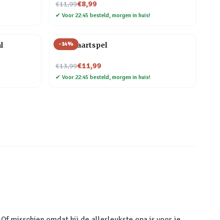
Nu voor
€8,99
€11,99
✔
Voor 22:45 besteld, morgen in huis!
-
14
%
l
Bier kaartspel
Nu voor
€11,99
€13,99
✔
Voor 22:45 besteld, morgen in huis!
Of misschien omdat hij de allerleukste opa is voor je