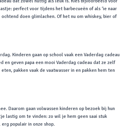
deau dat zowel nuttig als leuk is. Kies bijvoorbeeld voor
tje: perfect voor tijdens het barbecueën of als ‘ie naar
e ochtend doen glimlachen. Of het nu om whiskey, bier of
erdag. Kinderen gaan op school vaak een Vaderdag cadeau
ed en geven papa een mooi Vaderdag cadeau dat ze zelf
n eten, pakken vaak de vaatwasser in en pakken hem ten
 mee. Daarom gaan volwassen kinderen op bezoek bij hun
 lastig om te vinden: zo wil je hem geen saai stuk
 erg populair in onze shop.