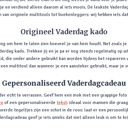
e en verdiend alleen daarom al iets moois. De leukste Vaderdag 
 van originele multitools tot boekenleggers: wij hebben iets dat 
Origineel Vaderdag kado
ing om hem te laten zien hoeveel je van hem houdt. Net zoals j
derdag kado. Trekken jij en je pa er nog steeds regelmatig op u
d, die onder andere gebruikt kan worden tijdens het repareren va
n multitool dan wanneer je een aansteker gebruikt, maar je voelt
Gepersonaliseerd Vaderdagcadeau
r echt te verrassen. Geef hem een mok met een grappige foto bi
to
of een gepersonaliseerde
tekst
: ideaal voor mannen die graa
rde tegeltjes zijn een schot in de roos: laat er een persoonlij
rdagcadeau geef je iets unieks dat niet alleen leuk is om te kr