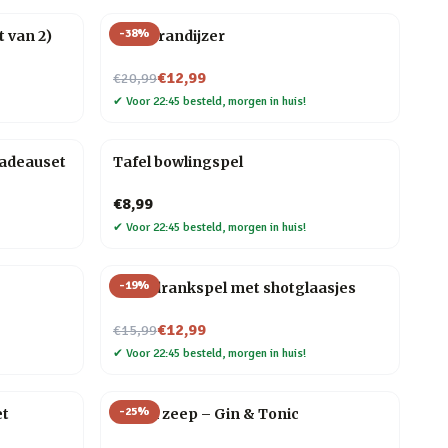
-
38
%
 van 2)
BBQ brandijzer
Nu voor
€12,99
€20,99
✔
Voor 22:45 besteld, morgen in huis!
cadeauset
Tafel bowlingspel
€8,99
✔
Voor 22:45 besteld, morgen in huis!
-
19
%
Ludo drankspel met shotglaasjes
Nu voor
€12,99
€15,99
✔
Voor 22:45 besteld, morgen in huis!
-
25
%
et
Drank zeep – Gin & Tonic