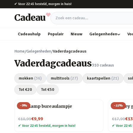
Naar hoofdinhoud
✔
Voor 22:45 besteld, morgen in huis!
Cadeau
Zoek een cadeau
Cadeauhulp
Populair
Nieuw
Gelegenheden
Vo
Home
/
Gelegenheden
/
Vaderdagcadeaus
Vaderdagcadeaus
310
cadeaus
mokken
(
36
)
multitools
(
27
)
kaartspellen
(
21
)
so
Tot €
20
Tot €
50
-
9
%
-
22
%
Gloeilamp bureaulampje
Whiskey g
Nu voor
Nu voor
€9,99
€13
€10,99
€17,99
✔
Voor 22:45 besteld, morgen in huis!
✔
Voor 22:45 