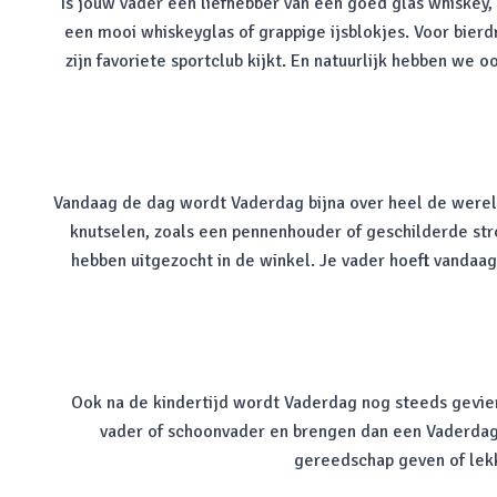
Is jouw vader een liefhebber van een goed glas whiskey, 
een mooi whiskeyglas of grappige ijsblokjes. Voor bier
zijn favoriete sportclub kijkt. En natuurlijk hebben we
Vandaag de dag wordt Vaderdag bijna over heel de werel
knutselen, zoals een pennenhouder of geschilderde st
hebben uitgezocht in de winkel. Je vader hoeft vandaag
Ook na de kindertijd wordt Vaderdag nog steeds gevier
vader of schoonvader en brengen dan een Vaderdag 
gereedschap geven of lek