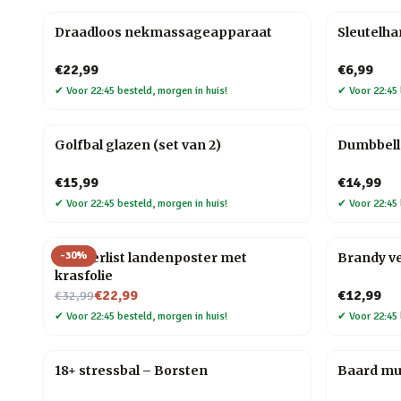
Draadloos nekmassageapparaat
Sleutelh
€22,99
€6,99
✔
Voor 22:45 besteld, morgen in huis!
✔
Voor 22:45 
Golfbal glazen (set van 2)
Dumbbell 
€15,99
€14,99
✔
Voor 22:45 besteld, morgen in huis!
✔
Voor 22:45 
-
30
%
Wanderlist landenposter met
Brandy v
krasfolie
Nu voor
€22,99
€12,99
€32,99
✔
Voor 22:45 besteld, morgen in huis!
✔
Voor 22:45 
18+ stressbal – Borsten
Baard mul