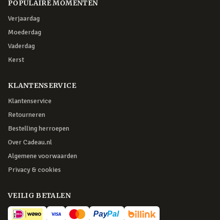
POPULAIRE MOMENTEN
Verjaardag
Moederdag
Vaderdag
Kerst
KLANTENSERVICE
Klantenservice
Retourneren
Bestelling herroepen
Over Cadeau.nl
Algemene voorwaarden
Privacy & cookies
VEILIG BETALEN