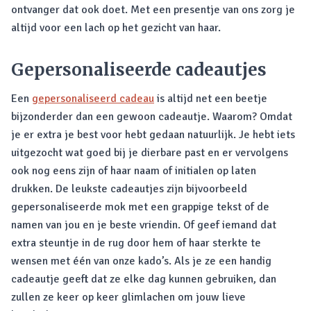
ontvanger dat ook doet. Met een presentje van ons zorg je
altijd voor een lach op het gezicht van haar.
Gepersonaliseerde cadeautjes
Een
gepersonaliseerd cadeau
is altijd net een beetje
bijzonderder dan een gewoon cadeautje. Waarom? Omdat
je er extra je best voor hebt gedaan natuurlijk. Je hebt iets
uitgezocht wat goed bij je dierbare past en er vervolgens
ook nog eens zijn of haar naam of initialen op laten
drukken. De leukste cadeautjes zijn bijvoorbeeld
gepersonaliseerde mok met een grappige tekst of de
namen van jou en je beste vriendin. Of geef iemand dat
extra steuntje in de rug door hem of haar sterkte te
wensen met één van onze kado’s. Als je ze een handig
cadeautje geeft dat ze elke dag kunnen gebruiken, dan
zullen ze keer op keer glimlachen om jouw lieve