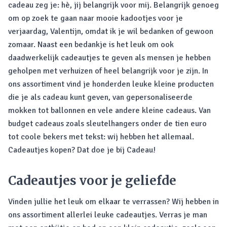
cadeau zeg je: hè, jij belangrijk voor mij. Belangrijk genoeg
om op zoek te gaan naar mooie kadootjes voor je
verjaardag, Valentijn, omdat ik je wil bedanken of gewoon
zomaar. Naast een bedankje is het leuk om ook
daadwerkelijk cadeautjes te geven als mensen je hebben
geholpen met verhuizen of heel belangrijk voor je zijn. In
ons assortiment vind je honderden leuke kleine producten
die je als cadeau kunt geven, van gepersonaliseerde
mokken tot ballonnen en vele andere kleine cadeaus. Van
budget cadeaus zoals sleutelhangers onder de tien euro
tot coole bekers met tekst: wij hebben het allemaal.
Cadeautjes kopen? Dat doe je bij Cadeau!
Cadeautjes voor je geliefde
Vinden jullie het leuk om elkaar te verrassen? Wij hebben in
ons assortiment allerlei leuke cadeautjes. Verras je man