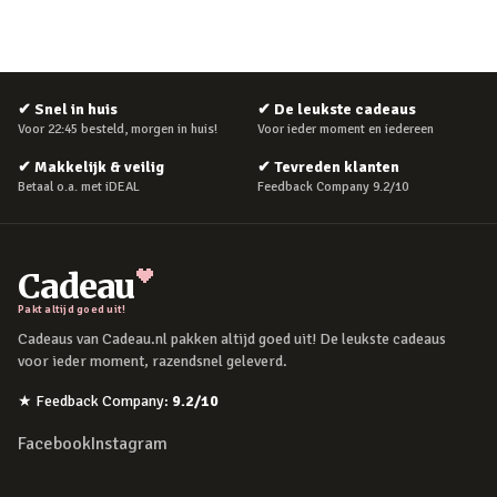
✔
Snel in huis
✔
De leukste cadeaus
Voor 22:45 besteld, morgen in huis!
Voor ieder moment en iedereen
✔
Makkelijk & veilig
✔
Tevreden klanten
Betaal o.a. met iDEAL
Feedback Company 9.2/10
Cadeau
Pakt altijd goed uit!
Cadeaus van Cadeau.nl pakken altijd goed uit! De leukste cadeaus
voor ieder moment, razendsnel geleverd.
★
Feedback Company
:
9.2
/10
Facebook
Instagram