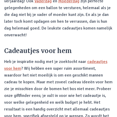
verjaardag! Ook
Vaderdag
en
Moederdag
zijn perfecte
gelegenheden om een ballon te versturen, helemaal als je
die dag niet bij je vader of moeder kunt zijn. En als je dan
later toch komt opdagen om hen te verrassen, dan is hun
dag helemaal goed. De leukste cadeautjes komen namelijk
onverwacht!
Cadeautjes voor hem
Heb je inspiratie nodig met je zoektocht naar
cadeautjes
voor hem
? Wij hebben een super ruim assortiment,
waardoor het niet moeilijk is om een geschikt mannen
cadeau te kopen. Maar met zoveel cadeau ideeën voor hem
zie je misschien door de bomen het bos niet meer. Probeer
onze giftfinder eens; je vult in voor wie het cadeautje is,
voor welke gelegenheid en welk budget je hebt. Het
resultaat is een handig overzicht met allemaal cadeautjes
voor hem, specifiek afgesteld op je wensen. Zo wordt het