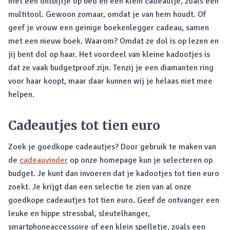
met een ontbijtje op bed en een klein cadeautje, zoals een
multitool. Gewoon zomaar, omdat je van hem houdt. Of
geef je vrouw een geinige boekenlegger cadeau, samen
met een nieuw boek. Waarom? Omdat ze dol is op lezen en
jij bent dol op haar. Het voordeel van kleine kadootjes is
dat ze vaak budgetproof zijn. Tenzij je een diamanten ring
voor haar koopt, maar daar kunnen wij je helaas niet mee
helpen.
Cadeautjes tot tien euro
Zoek je goedkope cadeautjes? Door gebruik te maken van
de
cadeauvinder
op onze homepage kun je selecteren op
budget. Je kunt dan invoeren dat je kadootjes tot tien euro
zoekt. Je krijgt dan een selectie te zien van al onze
goedkope cadeautjes tot tien euro. Geef de ontvanger een
leuke en hippe stressbal, sleutelhanger,
smartphoneaccessoire of een klein spelletje, zoals een