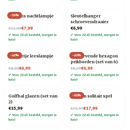
-
33
%
Mini vos nachtlampje
Sleutelhanger
schroevendraaier
Nu voor
€7,99
€6,99
€11,99
✔
Voor 22:45 besteld, morgen in
✔
Voor 22:45 besteld, morgen in
huis!
huis!
-
22
%
-
22
%
Mannetje leeslampje
Zelfklevende hexagon
prikborden (set van 6)
Nu voor
Nu voor
€6,99
€6,99
€8,99
€8,99
✔
Voor 22:45 besteld, morgen in
✔
Voor 22:45 besteld, morgen in
huis!
huis!
-
31
%
Golfbal glazen (set van
Houten solitair spel
2)
Nu voor
€15,99
€17,99
€25,99
✔
Voor 22:45 besteld, morgen in
✔
Voor 22:45 besteld, morgen in
huis!
huis!