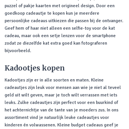
puzzel of pakje kaarten met origineel design. Door een
goedkoop cadeautje te kopen kun je meerdere
persoonlijke cadeaus uitkiezen die passen bij de ontvanger.
Geef hem of haar niet alleen een selfie-toy voor de kat
cadeau, maar ook een setje lenzen voor de smartphone
zodat ze diezelfde kat extra goed kan fotograferen
bijvoorbeeld.
Kadootjes kopen
Kadootjes zijn er in alle soorten en maten. Kleine
cadeautjes zijn leuk voor mensen aan wie je niet al teveel
geld uit wilt geven, maar je toch wilt verrassen met iets
leuks. Zulke cadeautjes zijn perfect voor een buurkind of
het achternichtje van de tante van je moeders zus. In ons
assortiment vind je natuurlijk leuke cadeautjes voor
kinderen én volwassenen. Kleine budget cadeaus geef je