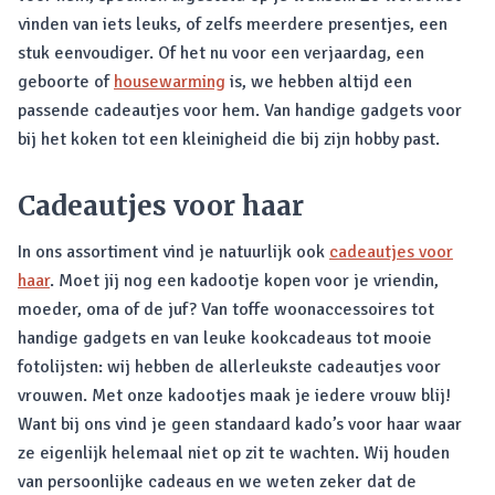
vinden van iets leuks, of zelfs meerdere presentjes, een
stuk eenvoudiger. Of het nu voor een verjaardag, een
geboorte of
housewarming
is, we hebben altijd een
passende cadeautjes voor hem. Van handige gadgets voor
bij het koken tot een kleinigheid die bij zijn hobby past.
Cadeautjes voor haar
In ons assortiment vind je natuurlijk ook
cadeautjes voor
haar
. Moet jij nog een kadootje kopen voor je vriendin,
moeder, oma of de juf? Van toffe woonaccessoires tot
handige gadgets en van leuke kookcadeaus tot mooie
fotolijsten: wij hebben de allerleukste cadeautjes voor
vrouwen. Met onze kadootjes maak je iedere vrouw blij!
Want bij ons vind je geen standaard kado’s voor haar waar
ze eigenlijk helemaal niet op zit te wachten. Wij houden
van persoonlijke cadeaus en we weten zeker dat de