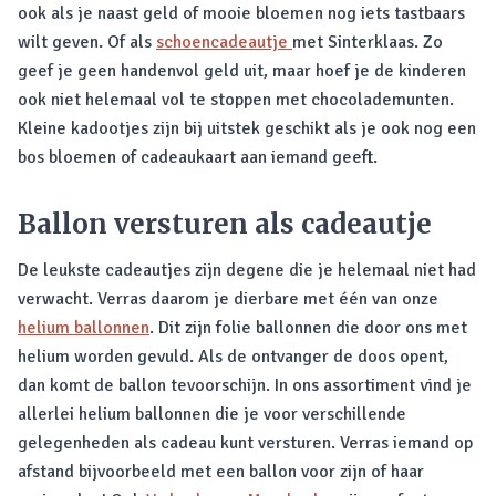
ook als je naast geld of mooie bloemen nog iets tastbaars
wilt geven. Of als
schoencadeautje
met Sinterklaas. Zo
geef je geen handenvol geld uit, maar hoef je de kinderen
ook niet helemaal vol te stoppen met chocolademunten.
Kleine kadootjes zijn bij uitstek geschikt als je ook nog een
bos bloemen of cadeaukaart aan iemand geeft.
Ballon versturen als cadeautje
De leukste cadeautjes zijn degene die je helemaal niet had
verwacht. Verras daarom je dierbare met één van onze
helium ballonnen
. Dit zijn folie ballonnen die door ons met
helium worden gevuld. Als de ontvanger de doos opent,
dan komt de ballon tevoorschijn. In ons assortiment vind je
allerlei helium ballonnen die je voor verschillende
gelegenheden als cadeau kunt versturen. Verras iemand op
afstand bijvoorbeeld met een ballon voor zijn of haar