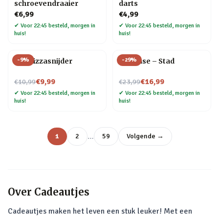
schroevendraaier
darts
€6,99
€4,99
✔
Voor 22:45 besteld, morgen in
✔
Voor 22:45 besteld, morgen in
huis!
huis!
-
9
%
-
29
%
Kat Pizzasnijder
Flip Vase – Stad
Nu voor
Nu voor
€9,99
€16,99
€10,99
€23,99
✔
Voor 22:45 besteld, morgen in
✔
Voor 22:45 besteld, morgen in
huis!
huis!
…
1
2
59
Volgende →
Over
Cadeautjes
Cadeautjes maken het leven een stuk leuker! Met een