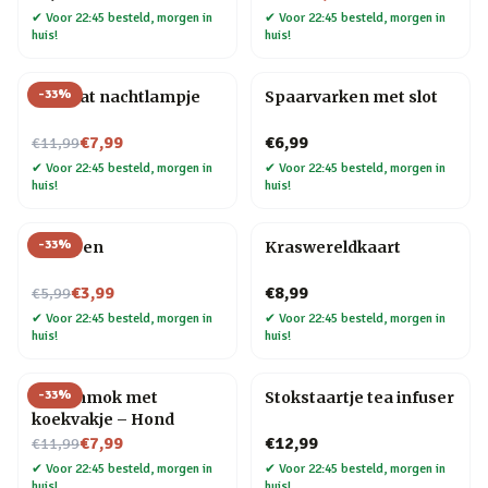
✔
Voor 22:45 besteld, morgen in
✔
Voor 22:45 besteld, morgen in
huis!
huis!
-
33
%
Mini kat nachtlampje
Spaarvarken met slot
Nu voor
€7,99
€6,99
€11,99
✔
Voor 22:45 besteld, morgen in
✔
Voor 22:45 besteld, morgen in
huis!
huis!
-
33
%
Veer pen
Kraswereldkaart
Nu voor
€3,99
€8,99
€5,99
✔
Voor 22:45 besteld, morgen in
✔
Voor 22:45 besteld, morgen in
huis!
huis!
-
33
%
Dierenmok met
Stokstaartje tea infuser
koekvakje – Hond
Nu voor
€7,99
€12,99
€11,99
✔
Voor 22:45 besteld, morgen in
✔
Voor 22:45 besteld, morgen in
huis!
huis!