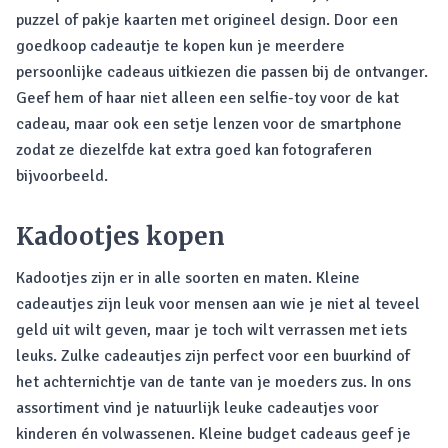
puzzel of pakje kaarten met origineel design. Door een
goedkoop cadeautje te kopen kun je meerdere
persoonlijke cadeaus uitkiezen die passen bij de ontvanger.
Geef hem of haar niet alleen een selfie-toy voor de kat
cadeau, maar ook een setje lenzen voor de smartphone
zodat ze diezelfde kat extra goed kan fotograferen
bijvoorbeeld.
Kadootjes kopen
Kadootjes zijn er in alle soorten en maten. Kleine
cadeautjes zijn leuk voor mensen aan wie je niet al teveel
geld uit wilt geven, maar je toch wilt verrassen met iets
leuks. Zulke cadeautjes zijn perfect voor een buurkind of
het achternichtje van de tante van je moeders zus. In ons
assortiment vind je natuurlijk leuke cadeautjes voor
kinderen én volwassenen. Kleine budget cadeaus geef je