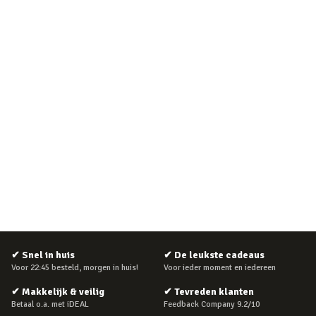
✔
Snel in huis
✔
De leukste cadeaus
Voor 22:45 besteld, morgen in huis!
Voor ieder moment en iedereen
✔
Makkelijk & veilig
✔
Tevreden klanten
Betaal o.a. met iDEAL
Feedback Company 9.2/10