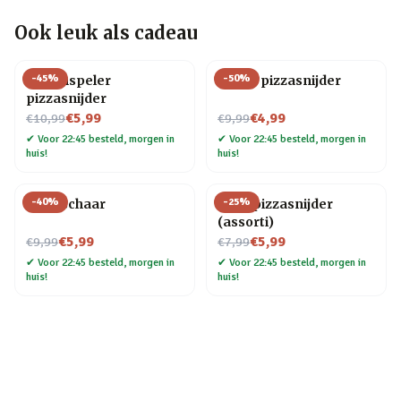
Ook leuk als cadeau
-
45
%
-
50
%
Platenspeler
Motor pizzasnijder
pizzasnijder
Nu voor
Nu voor
€5,99
€4,99
€10,99
€9,99
✔
Voor 22:45 besteld, morgen in
✔
Voor 22:45 besteld, morgen in
huis!
huis!
-
40
%
-
25
%
Pizzaschaar
Fiets pizzasnijder
(assorti)
Nu voor
Nu voor
€5,99
€5,99
€9,99
€7,99
✔
Voor 22:45 besteld, morgen in
✔
Voor 22:45 besteld, morgen in
huis!
huis!