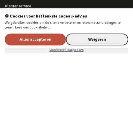
Klantenservice
Retourneren
🍪 Cookies voor het leukste cadeau-advies
Bestelling herroepen
We gebruiken cookies om de site te verbeteren en relevante aanbiedingen te
tonen. Lees ons
cookiebeleid
.
Over Cadeau.nl
Alles accepteren
Weigeren
Algemene voorwaarden
Nu voor
Privacy & cookies
€9,99
In winkelwagen
€10,99
Voorkeuren aanpassen
VEILIG BETALEN
iDEAL, creditcard, PayPal of Billink achteraf betalen
BEZORGING
Voor 22:45 besteld, morgen in huis. Tot 365 dagen retourneren.
©
2026
Cadeau.nl — Alle rechten voorbehouden
Algemene voorwaarden
·
Privacy & cookies
·
Cookievoorkeuren