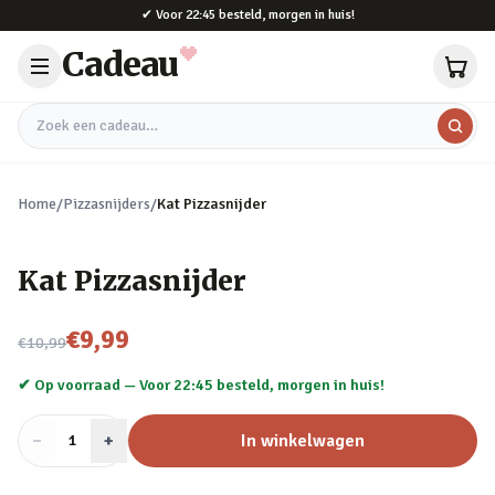
Naar hoofdinhoud
✔
Voor 22:45 besteld, morgen in huis!
Cadeau
Zoek een cadeau
Home
/
Pizzasnijders
/
Kat Pizzasnijder
Kat Pizzasnijder
Nu voor
€9,99
€10,99
✔ Op voorraad —
Voor 22:45 besteld, morgen in huis!
−
Aantal
+
:
In winkelwagen
1