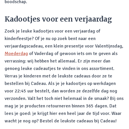
boodschap.
Kadootjes voor een verjaardag
Zoek je leuke kadootjes voor een verjaardag of
kinderfeestje? Of je nu op zoek bent naar een
verjaardagscadeau, een klein presentje voor Valentijnsdag,
Moederdag
of Vaderdag of gewoon iets om te geven als
verrassing: wij hebben het allemaal. Er zijn meer dan
genoeg leuke cadeautjes te vinden in ons assortiment.
Verras je kinderen met de leukste cadeaus door ze te
bestellen bij Cadeau. Als je je kadootjes op werkdagen
voor 22:45 uur bestelt, dan worden ze dezelfde dag nog
verzonden. Valt het toch niet helemaal in de smaak? Bij ons
mag je je producten retourneren binnen 365 dagen. Dat
lees je goed: je krijgt hier een heel jaar de tijd voor. Waar
wacht je nog op? Bestel de leukste cadeaus bij Cadeau!