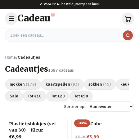
Naar hoofdinhoud
✔
Voor 22:45 besteld, morgen in huis!
Cadeau
Zoek een cadeau
Home
/
Cadeautjes
Cadeautjes
1397
cadeaus
mokken
(
179
)
kaartspellen
(
93
)
sokken
(
45
)
keukeng
Sale
Tot €
10
Tot €
20
Tot €
50
Sorteer op
-
33
%
Plastic ijsblokjes (set
Magic Cube
van 30) – Kleur
Nu voor
€6,99
€3,99
€5,99