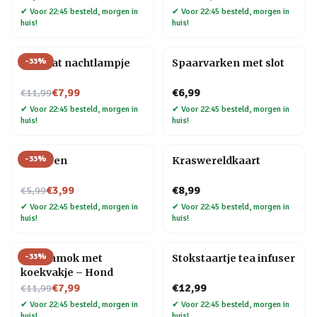
✔
Voor 22:45 besteld, morgen in
✔
Voor 22:45 besteld, morgen in
huis!
huis!
-
33
%
Mini kat nachtlampje
Spaarvarken met slot
Nu voor
€7,99
€6,99
€11,99
✔
Voor 22:45 besteld, morgen in
✔
Voor 22:45 besteld, morgen in
huis!
huis!
-
33
%
Veer pen
Kraswereldkaart
Nu voor
€3,99
€8,99
€5,99
✔
Voor 22:45 besteld, morgen in
✔
Voor 22:45 besteld, morgen in
huis!
huis!
-
33
%
Dierenmok met
Stokstaartje tea infuser
koekvakje – Hond
Nu voor
€7,99
€12,99
€11,99
✔
Voor 22:45 besteld, morgen in
✔
Voor 22:45 besteld, morgen in
huis!
huis!