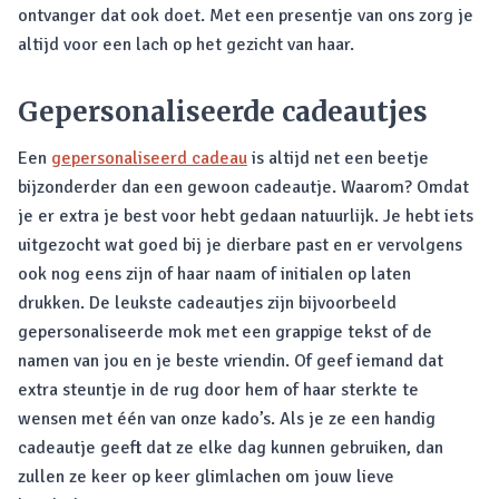
ontvanger dat ook doet. Met een presentje van ons zorg je
altijd voor een lach op het gezicht van haar.
Gepersonaliseerde cadeautjes
Een
gepersonaliseerd cadeau
is altijd net een beetje
bijzonderder dan een gewoon cadeautje. Waarom? Omdat
je er extra je best voor hebt gedaan natuurlijk. Je hebt iets
uitgezocht wat goed bij je dierbare past en er vervolgens
ook nog eens zijn of haar naam of initialen op laten
drukken. De leukste cadeautjes zijn bijvoorbeeld
gepersonaliseerde mok met een grappige tekst of de
namen van jou en je beste vriendin. Of geef iemand dat
extra steuntje in de rug door hem of haar sterkte te
wensen met één van onze kado’s. Als je ze een handig
cadeautje geeft dat ze elke dag kunnen gebruiken, dan
zullen ze keer op keer glimlachen om jouw lieve