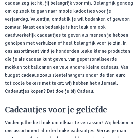
cadeau zeg je: hè, jij belangrijk voor mij. Belangrijk genoeg
om op zoek te gaan naar mooie kadootjes voor je
verjaardag, Valentijn, omdat ik je wil bedanken of gewoon
zomaar. Naast een bedankje is het leuk om ook
daadwerkelijk cadeautjes te geven als mensen je hebben
geholpen met verhuizen of heel belangrijk voor je zijn. In
ons assortiment vind je honderden leuke kleine producten
die je als cadeau kunt geven, van gepersonaliseerde
mokken tot ballonnen en vele andere kleine cadeaus. Van
budget cadeaus zoals sleutelhangers onder de tien euro
tot coole bekers met tekst: wij hebben het allemaal.
Cadeautjes kopen? Dat doe je bij Cadeau!
Cadeautjes voor je geliefde
Vinden jullie het leuk om elkaar te verrassen? Wij hebben in
ons assortiment allerlei leuke cadeautjes. Verras je man