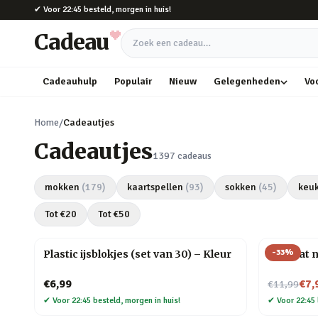
Naar hoofdinhoud
✔
Voor 22:45 besteld, morgen in huis!
Cadeau
Zoek een cadeau
Cadeauhulp
Populair
Nieuw
Gelegenheden
Vo
Home
/
Cadeautjes
Cadeautjes
1397
cadeaus
mokken
(
179
)
kaartspellen
(
93
)
sokken
(
45
)
keu
Tot €
20
Tot €
50
-
33
%
Plastic ijsblokjes (set van 30) – Kleur
Mini kat 
Nu voor
€6,99
€7,
€11,99
✔
Voor 22:45 besteld, morgen in huis!
✔
Voor 22:45 