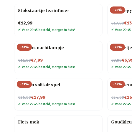
-
22
%
Stokstaartje tea infuser
Whiskey g
Nu voor
€12,99
€13
€17,99
✔
Voor 22:45 besteld, morgen in huis!
✔
Voor 22:45 
-
33
%
-
22
%
Mini vos nachtlampje
Mannetje
Nu voor
Nu voor
€7,99
€6,9
€11,99
€8,99
✔
Voor 22:45 besteld, morgen in huis!
✔
Voor 22:45 
-
31
%
-
32
%
Houten solitair spel
Bloemenwi
Nu voor
Nu voor
€17,99
€16
€25,99
€24,99
✔
Voor 22:45 besteld, morgen in huis!
✔
Voor 22:45 
Fiets mok
Goudkleu