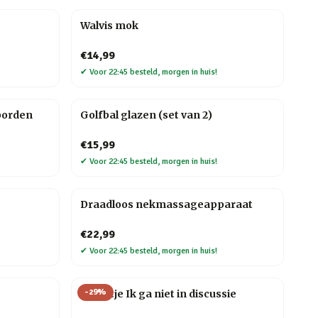
Walvis mok
€14,99
✔
Voor 22:45 besteld, morgen in huis!
borden
Golfbal glazen (set van 2)
€15,99
✔
Voor 22:45 besteld, morgen in huis!
Draadloos nekmassageapparaat
€22,99
✔
Voor 22:45 besteld, morgen in huis!
-
29
%
Tegeltje Ik ga niet in discussie