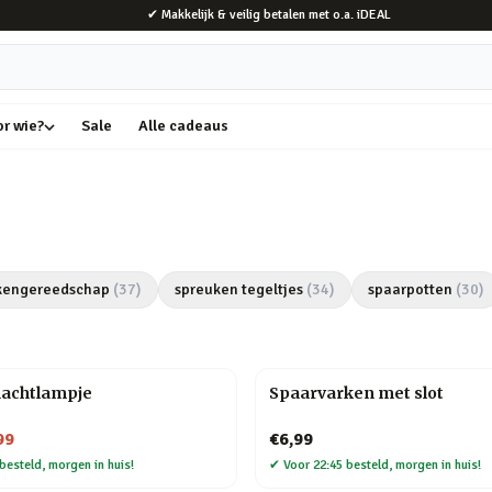
✔ Makkelijk & veilig betalen met o.a. iDEAL
or wie?
Sale
Alle cadeaus
kengereedschap
(
37
)
spreuken tegeltjes
(
34
)
spaarpotten
(
30
)
nachtlampje
Spaarvarken met slot
99
€6,99
besteld, morgen in huis!
✔
Voor 22:45 besteld, morgen in huis!