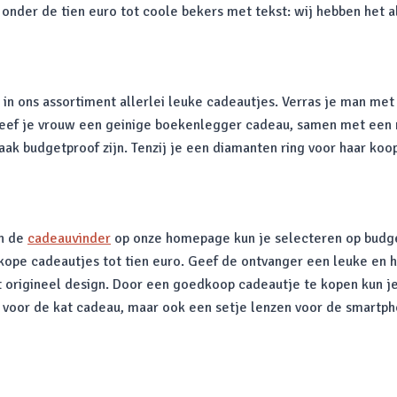
onder de tien euro tot coole bekers met tekst: wij hebben het 
 in ons assortiment allerlei leuke cadeautjes. Verras je man met
eef je vrouw een geinige boekenlegger cadeau, samen met een n
vaak budgetproof zijn. Tenzij je een diamanten ring voor haar koo
an de
cadeauvinder
op onze homepage kun je selecteren op budget
edkope cadeautjes tot tien euro. Geef de ontvanger een leuke en 
et origineel design. Door een goedkoop cadeautje te kopen kun j
y voor de kat cadeau, maar ook een setje lenzen voor de smartph