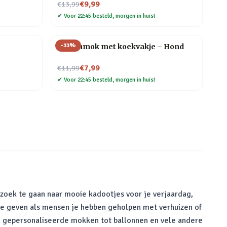
Nu voor
€9,99
€13,99
✔
Voor 22:45 besteld, morgen in huis!
-
33
%
Dierenmok met koekvakje – Hond
Nu voor
€7,99
€11,99
✔
Voor 22:45 besteld, morgen in huis!
 zoek te gaan naar mooie kadootjes voor je verjaardag,
te geven als mensen je hebben geholpen met verhuizen of
van gepersonaliseerde mokken tot ballonnen en vele andere