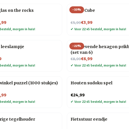
-
33
%
las on the rocks
Magic Cube
Nu voor
,99
€3,99
€5,99
besteld, morgen in huis!
✔
Voor 22:45 besteld, morgen in huis!
-
22
%
 leeslampje
Zelfklevende hexagon prik
(set van 6)
Nu voor
9
€6,99
€8,99
besteld, morgen in huis!
✔
Voor 22:45 besteld, morgen in huis!
nkel puzzel (1000 stukjes)
Houten sudoku spel
,99
€24,99
besteld, morgen in huis!
✔
Voor 22:45 besteld, morgen in huis!
rige tegelhouder
Fietsstuur eendje