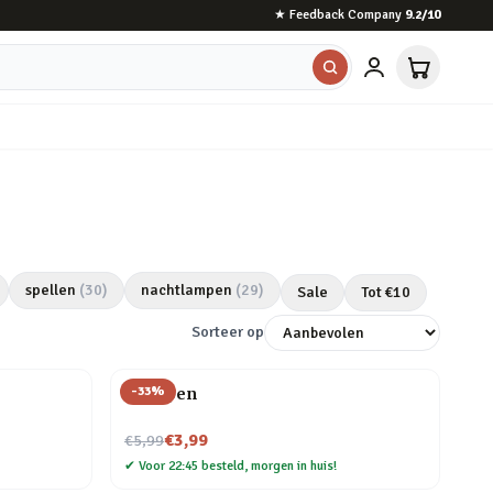
★
Feedback Company
9.2
/10
spellen
(
30
)
nachtlampen
(
29
)
Sale
Tot €
10
Sorteer op
-
33
%
Veer pen
Nu voor
€3,99
€5,99
✔
Voor 22:45 besteld, morgen in huis!