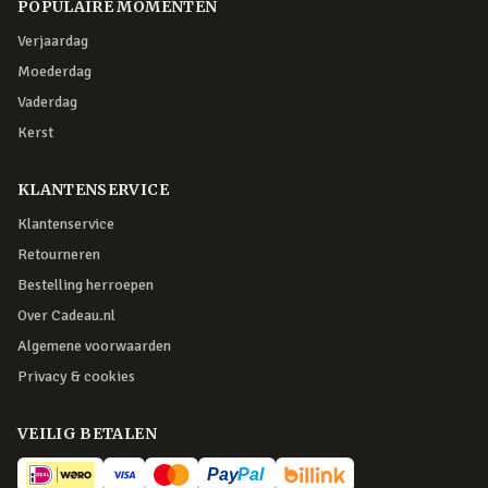
POPULAIRE MOMENTEN
Verjaardag
Moederdag
Vaderdag
Kerst
KLANTENSERVICE
Klantenservice
Retourneren
Bestelling herroepen
Over Cadeau.nl
Algemene voorwaarden
Privacy & cookies
VEILIG BETALEN