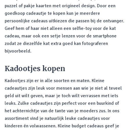
puzzel of pakje kaarten met origineel design. Door een
goedkoop cadeautje te kopen kun je meerdere
persoonlijke cadeaus uitkiezen die passen bij de ontvanger.
Geef hem of haar niet alleen een selfie-toy voor de kat
cadeau, maar ook een setje lenzen voor de smartphone
zodat ze diezelfde kat extra goed kan fotograferen
bijvoorbeeld.
Kadootjes kopen
Kadootjes zijn er in alle soorten en maten. Kleine
cadeautjes zijn leuk voor mensen aan wie je niet al teveel
geld uit wilt geven, maar je toch wilt verrassen met iets
leuks. Zulke cadeautjes zijn perfect voor een buurkind of
het achternichtje van de tante van je moeders zus. In ons
assortiment vind je natuurlijk leuke cadeautjes voor
kinderen én volwassenen. Kleine budget cadeaus geef je