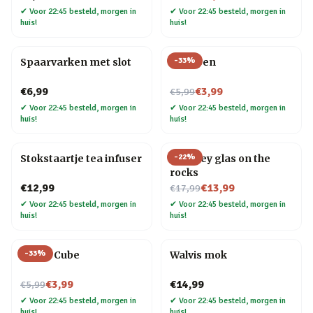
✔
Voor 22:45 besteld, morgen in
✔
Voor 22:45 besteld, morgen in
huis!
huis!
-
33
%
Spaarvarken met slot
Veer pen
Nu voor
€6,99
€3,99
€5,99
✔
Voor 22:45 besteld, morgen in
✔
Voor 22:45 besteld, morgen in
huis!
huis!
-
22
%
Stokstaartje tea infuser
Whiskey glas on the
rocks
Nu voor
€12,99
€13,99
€17,99
✔
Voor 22:45 besteld, morgen in
✔
Voor 22:45 besteld, morgen in
huis!
huis!
-
33
%
Magic Cube
Walvis mok
Nu voor
€3,99
€14,99
€5,99
✔
Voor 22:45 besteld, morgen in
✔
Voor 22:45 besteld, morgen in
huis!
huis!