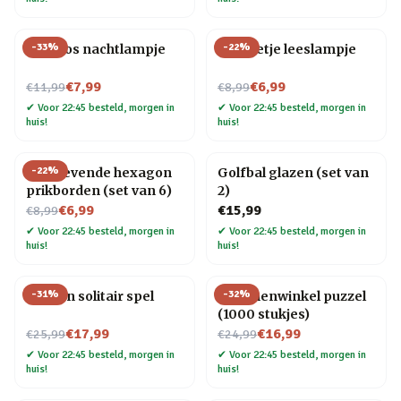
-
33
%
-
22
%
Mini vos nachtlampje
Mannetje leeslampje
Nu voor
Nu voor
€7,99
€6,99
€11,99
€8,99
✔
Voor 22:45 besteld, morgen in
✔
Voor 22:45 besteld, morgen in
huis!
huis!
-
22
%
Zelfklevende hexagon
Golfbal glazen (set van
prikborden (set van 6)
2)
Nu voor
€6,99
€15,99
€8,99
✔
Voor 22:45 besteld, morgen in
✔
Voor 22:45 besteld, morgen in
huis!
huis!
-
31
%
-
32
%
Houten solitair spel
Bloemenwinkel puzzel
(1000 stukjes)
Nu voor
Nu voor
€17,99
€16,99
€25,99
€24,99
✔
Voor 22:45 besteld, morgen in
✔
Voor 22:45 besteld, morgen in
huis!
huis!