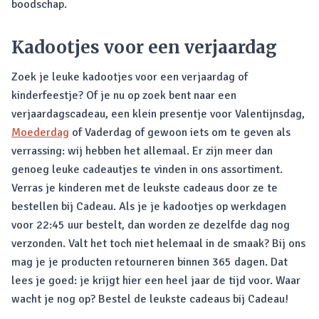
boodschap.
Kadootjes voor een verjaardag
Zoek je leuke kadootjes voor een verjaardag of
kinderfeestje? Of je nu op zoek bent naar een
verjaardagscadeau, een klein presentje voor Valentijnsdag,
Moederdag
of Vaderdag of gewoon iets om te geven als
verrassing: wij hebben het allemaal. Er zijn meer dan
genoeg leuke cadeautjes te vinden in ons assortiment.
Verras je kinderen met de leukste cadeaus door ze te
bestellen bij Cadeau. Als je je kadootjes op werkdagen
voor 22:45 uur bestelt, dan worden ze dezelfde dag nog
verzonden. Valt het toch niet helemaal in de smaak? Bij ons
mag je je producten retourneren binnen 365 dagen. Dat
lees je goed: je krijgt hier een heel jaar de tijd voor. Waar
wacht je nog op? Bestel de leukste cadeaus bij Cadeau!