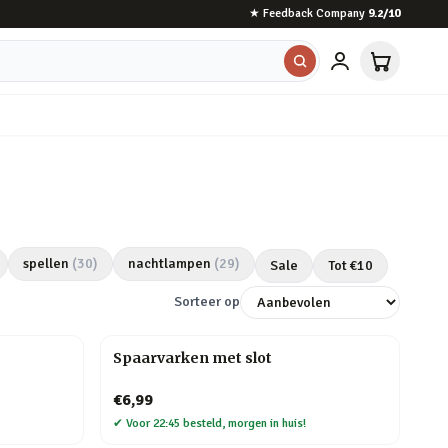
★
Feedback Company
9.2
/10
spellen
(
30
)
nachtlampen
(
29
)
Sale
Tot €
10
Sorteer op
Spaarvarken met slot
€6,99
✔
Voor 22:45 besteld, morgen in huis!