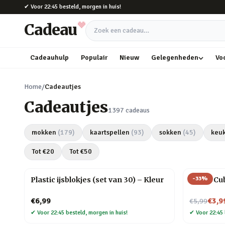
Naar hoofdinhoud
✔
Voor 22:45 besteld, morgen in huis!
Cadeau
Zoek een cadeau
Cadeauhulp
Populair
Nieuw
Gelegenheden
Vo
Home
/
Cadeautjes
Cadeautjes
1397
cadeaus
mokken
(
179
)
kaartspellen
(
93
)
sokken
(
45
)
keu
Tot €
20
Tot €
50
-
33
%
Plastic ijsblokjes (set van 30) – Kleur
Magic Cu
Nu voor
€6,99
€3,9
€5,99
✔
Voor 22:45 besteld, morgen in huis!
✔
Voor 22:45 