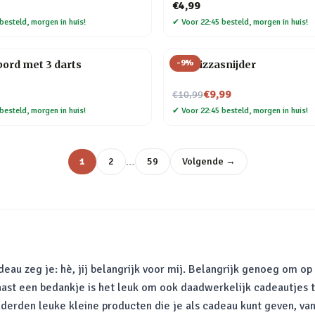
€4,99
besteld, morgen in huis!
✔
Voor 22:45 besteld, morgen in huis!
-
9
%
bord met 3 darts
Kat Pizzasnijder
Nu voor
€9,99
€10,99
besteld, morgen in huis!
✔
Voor 22:45 besteld, morgen in huis!
…
1
2
59
Volgende →
au zeg je: hè, jij belangrijk voor mij. Belangrijk genoeg om op
aast een bedankje is het leuk om ook daadwerkelijk cadeautjes 
 honderden leuke kleine producten die je als cadeau kunt geven, 