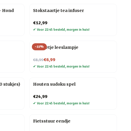
– Hond
Stokstaartje tea infuser
€12,99
✔
Voor 22:45 besteld, morgen in huis!
-
22
%
Mannetje leeslampje
Nu voor
€6,99
€8,99
✔
Voor 22:45 besteld, morgen in huis!
 stukjes)
Houten sudoku spel
€24,99
✔
Voor 22:45 besteld, morgen in huis!
Fietsstuur eendje