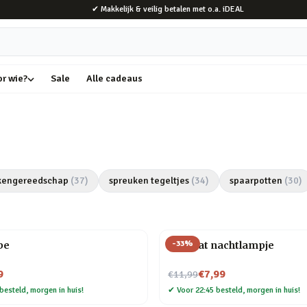
✔ Makkelijk & veilig betalen met o.a. iDEAL
or wie?
Sale
Alle cadeaus
kengereedschap
(
37
)
spreuken tegeltjes
(
34
)
spaarpotten
(
30
)
-
33
%
be
Mini kat nachtlampje
Nu voor
9
€7,99
€11,99
besteld, morgen in huis!
✔
Voor 22:45 besteld, morgen in huis!