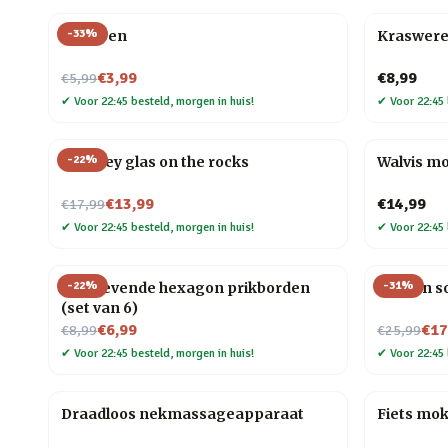
-
33
%
Veer pen
Kraswere
Nu voor
€3,99
€8,99
€5,99
✔
Voor 22:45 besteld, morgen in huis!
✔
Voor 22:45 
-
22
%
Whiskey glas on the rocks
Walvis m
Nu voor
€13,99
€14,99
€17,99
✔
Voor 22:45 besteld, morgen in huis!
✔
Voor 22:45 
-
22
%
-
31
%
Zelfklevende hexagon prikborden
Houten so
(set van 6)
Nu voor
Nu voor
€6,99
€17
€8,99
€25,99
✔
Voor 22:45 besteld, morgen in huis!
✔
Voor 22:45 
Draadloos nekmassageapparaat
Fiets mo