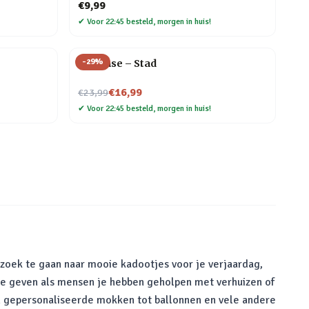
€9,99
✔
Voor 22:45 besteld, morgen in huis!
-
29
%
Flip Vase – Stad
Nu voor
€16,99
€23,99
✔
Voor 22:45 besteld, morgen in huis!
 zoek te gaan naar mooie kadootjes voor je verjaardag,
te geven als mensen je hebben geholpen met verhuizen of
van gepersonaliseerde mokken tot ballonnen en vele andere