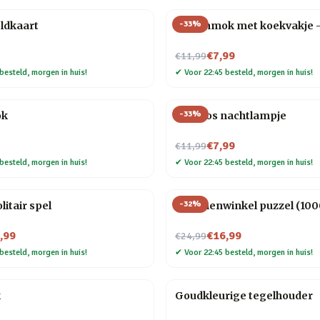
-
33
%
ldkaart
Dierenmok met koekvakje 
Nu voor
€7,99
€11,99
besteld, morgen in huis!
✔
Voor 22:45 besteld, morgen in huis!
-
33
%
ok
Mini vos nachtlampje
Nu voor
€7,99
€11,99
besteld, morgen in huis!
✔
Voor 22:45 besteld, morgen in huis!
-
32
%
litair spel
Bloemenwinkel puzzel (1000
Nu voor
,99
€16,99
€24,99
besteld, morgen in huis!
✔
Voor 22:45 besteld, morgen in huis!
k
Goudkleurige tegelhouder