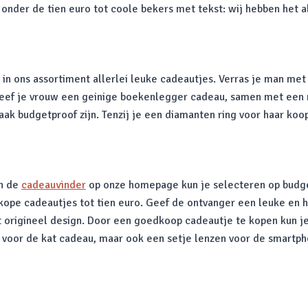
onder de tien euro tot coole bekers met tekst: wij hebben het 
 in ons assortiment allerlei leuke cadeautjes. Verras je man met
eef je vrouw een geinige boekenlegger cadeau, samen met een n
vaak budgetproof zijn. Tenzij je een diamanten ring voor haar koo
an de
cadeauvinder
op onze homepage kun je selecteren op budget
edkope cadeautjes tot tien euro. Geef de ontvanger een leuke en 
et origineel design. Door een goedkoop cadeautje te kopen kun j
y voor de kat cadeau, maar ook een setje lenzen voor de smartph