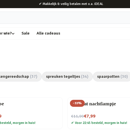
✔ Makkelijk & veilig betalen met o.a. iDEAL
or wie?
Sale
Alle cadeaus
kengereedschap
(
37
)
spreuken tegeltjes
(
34
)
spaarpotten
(
30
)
-
33
%
be
Mini kat nachtlampje
Nu voor
9
€7,99
€11,99
besteld, morgen in huis!
✔
Voor 22:45 besteld, morgen in huis!