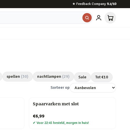
★
Feedback Company
9.2
/10
spellen
(
30
)
nachtlampen
(
29
)
Sale
Tot €
10
Sorteer op
Spaarvarken met slot
€6,99
✔
Voor 22:45 besteld, morgen in huis!