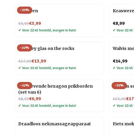
-
33
%
Veer pen
Kraswere
Nu voor
€3,99
€8,99
€5,99
✔
Voor 22:45 besteld, morgen in huis!
✔
Voor 22:45 
-
22
%
Whiskey glas on the rocks
Walvis m
Nu voor
€13,99
€14,99
€17,99
✔
Voor 22:45 besteld, morgen in huis!
✔
Voor 22:45 
-
22
%
-
31
%
Zelfklevende hexagon prikborden
Houten so
(set van 6)
Nu voor
Nu voor
€6,99
€17
€8,99
€25,99
✔
Voor 22:45 besteld, morgen in huis!
✔
Voor 22:45 
Draadloos nekmassageapparaat
Fiets mo