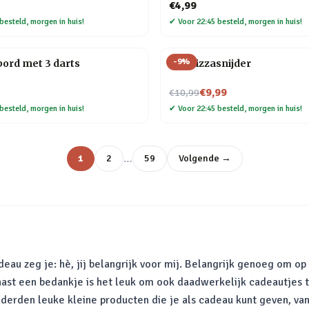
€4,99
besteld, morgen in huis!
✔
Voor 22:45 besteld, morgen in huis!
-
9
%
bord met 3 darts
Kat Pizzasnijder
Nu voor
€9,99
€10,99
besteld, morgen in huis!
✔
Voor 22:45 besteld, morgen in huis!
…
1
2
59
Volgende →
au zeg je: hè, jij belangrijk voor mij. Belangrijk genoeg om op
aast een bedankje is het leuk om ook daadwerkelijk cadeautjes 
 honderden leuke kleine producten die je als cadeau kunt geven, 