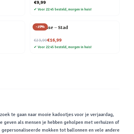
€9,99
✔
Voor 22:45 besteld, morgen in huis!
-
29
%
Flip Vase – Stad
Nu voor
€16,99
€23,99
✔
Voor 22:45 besteld, morgen in huis!
 zoek te gaan naar mooie kadootjes voor je verjaardag,
te geven als mensen je hebben geholpen met verhuizen of
van gepersonaliseerde mokken tot ballonnen en vele andere