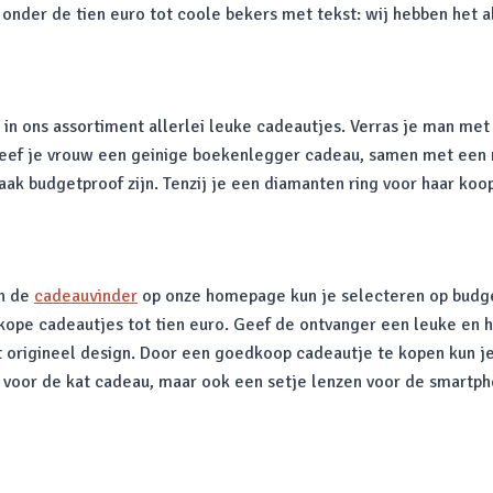
onder de tien euro tot coole bekers met tekst: wij hebben het 
 in ons assortiment allerlei leuke cadeautjes. Verras je man met
eef je vrouw een geinige boekenlegger cadeau, samen met een n
vaak budgetproof zijn. Tenzij je een diamanten ring voor haar koo
an de
cadeauvinder
op onze homepage kun je selecteren op budget
edkope cadeautjes tot tien euro. Geef de ontvanger een leuke en 
et origineel design. Door een goedkoop cadeautje te kopen kun j
y voor de kat cadeau, maar ook een setje lenzen voor de smartph