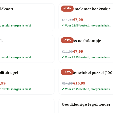
-
33
%
ldkaart
Dierenmok met koekvakje 
Nu voor
€7,99
€11,99
besteld, morgen in huis!
✔
Voor 22:45 besteld, morgen in huis!
-
33
%
ok
Mini vos nachtlampje
Nu voor
€7,99
€11,99
besteld, morgen in huis!
✔
Voor 22:45 besteld, morgen in huis!
-
32
%
litair spel
Bloemenwinkel puzzel (1000
Nu voor
,99
€16,99
€24,99
besteld, morgen in huis!
✔
Voor 22:45 besteld, morgen in huis!
k
Goudkleurige tegelhouder