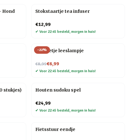
– Hond
Stokstaartje tea infuser
€12,99
✔
Voor 22:45 besteld, morgen in huis!
-
22
%
Mannetje leeslampje
Nu voor
€6,99
€8,99
✔
Voor 22:45 besteld, morgen in huis!
 stukjes)
Houten sudoku spel
€24,99
✔
Voor 22:45 besteld, morgen in huis!
Fietsstuur eendje