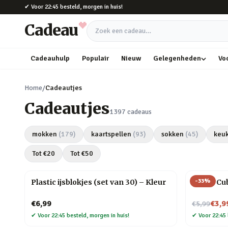
Naar hoofdinhoud
✔
Voor 22:45 besteld, morgen in huis!
Cadeau
Zoek een cadeau
Cadeauhulp
Populair
Nieuw
Gelegenheden
Vo
Home
/
Cadeautjes
Cadeautjes
1397
cadeaus
mokken
(
179
)
kaartspellen
(
93
)
sokken
(
45
)
keu
Tot €
20
Tot €
50
-
33
%
Plastic ijsblokjes (set van 30) – Kleur
Magic Cu
Nu voor
€6,99
€3,9
€5,99
✔
Voor 22:45 besteld, morgen in huis!
✔
Voor 22:45 