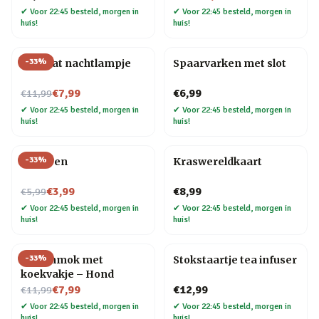
✔
Voor 22:45 besteld, morgen in
✔
Voor 22:45 besteld, morgen in
huis!
huis!
-
33
%
Mini kat nachtlampje
Spaarvarken met slot
Nu voor
€7,99
€6,99
€11,99
✔
Voor 22:45 besteld, morgen in
✔
Voor 22:45 besteld, morgen in
huis!
huis!
-
33
%
Veer pen
Kraswereldkaart
Nu voor
€3,99
€8,99
€5,99
✔
Voor 22:45 besteld, morgen in
✔
Voor 22:45 besteld, morgen in
huis!
huis!
-
33
%
Dierenmok met
Stokstaartje tea infuser
koekvakje – Hond
Nu voor
€7,99
€12,99
€11,99
✔
Voor 22:45 besteld, morgen in
✔
Voor 22:45 besteld, morgen in
huis!
huis!