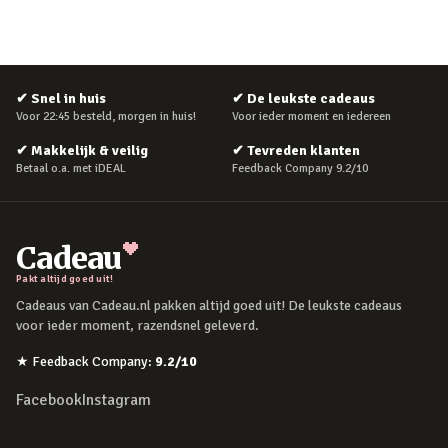
✔
Snel in huis
✔
De leukste cadeaus
Voor 22:45 besteld, morgen in huis!
Voor ieder moment en iedereen
✔
Makkelijk & veilig
✔
Tevreden klanten
Betaal o.a. met iDEAL
Feedback Company 9.2/10
Cadeau
Pakt altijd goed uit!
Cadeaus van Cadeau.nl pakken altijd goed uit! De leukste cadeaus
voor ieder moment, razendsnel geleverd.
★
Feedback Company
:
9.2
/10
Facebook
Instagram