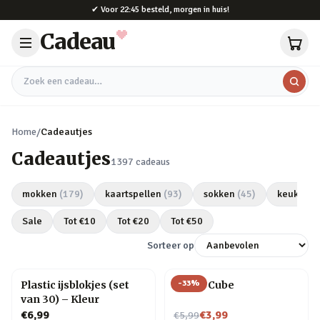
Naar hoofdinhoud
✔
Voor 22:45 besteld, morgen in huis!
Cadeau
Zoek een cadeau
Home
/
Cadeautjes
Cadeautjes
1397
cadeaus
mokken
(
179
)
kaartspellen
(
93
)
sokken
(
45
)
keukeng
Sale
Tot €
10
Tot €
20
Tot €
50
Sorteer op
-
33
%
Plastic ijsblokjes (set
Magic Cube
van 30) – Kleur
Nu voor
€6,99
€3,99
€5,99