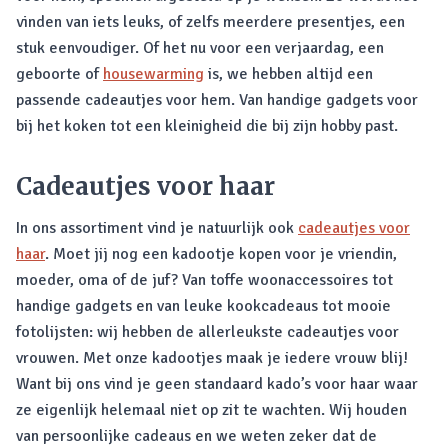
vinden van iets leuks, of zelfs meerdere presentjes, een
stuk eenvoudiger. Of het nu voor een verjaardag, een
geboorte of
housewarming
is, we hebben altijd een
passende cadeautjes voor hem. Van handige gadgets voor
bij het koken tot een kleinigheid die bij zijn hobby past.
Cadeautjes voor haar
In ons assortiment vind je natuurlijk ook
cadeautjes voor
haar
. Moet jij nog een kadootje kopen voor je vriendin,
moeder, oma of de juf? Van toffe woonaccessoires tot
handige gadgets en van leuke kookcadeaus tot mooie
fotolijsten: wij hebben de allerleukste cadeautjes voor
vrouwen. Met onze kadootjes maak je iedere vrouw blij!
Want bij ons vind je geen standaard kado’s voor haar waar
ze eigenlijk helemaal niet op zit te wachten. Wij houden
van persoonlijke cadeaus en we weten zeker dat de