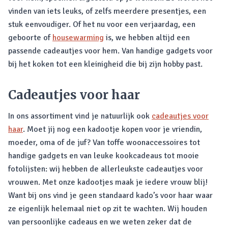
vinden van iets leuks, of zelfs meerdere presentjes, een
stuk eenvoudiger. Of het nu voor een verjaardag, een
geboorte of
housewarming
is, we hebben altijd een
passende cadeautjes voor hem. Van handige gadgets voor
bij het koken tot een kleinigheid die bij zijn hobby past.
Cadeautjes voor haar
In ons assortiment vind je natuurlijk ook
cadeautjes voor
haar
. Moet jij nog een kadootje kopen voor je vriendin,
moeder, oma of de juf? Van toffe woonaccessoires tot
handige gadgets en van leuke kookcadeaus tot mooie
fotolijsten: wij hebben de allerleukste cadeautjes voor
vrouwen. Met onze kadootjes maak je iedere vrouw blij!
Want bij ons vind je geen standaard kado’s voor haar waar
ze eigenlijk helemaal niet op zit te wachten. Wij houden
van persoonlijke cadeaus en we weten zeker dat de