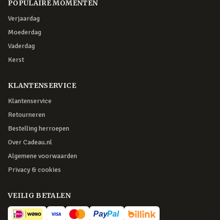
POPULAIRE MOMENTEN
Verjaardag
Moederdag
Vaderdag
Kerst
KLANTENSERVICE
Klantenservice
Retourneren
Bestelling herroepen
Over Cadeau.nl
Algemene voorwaarden
Privacy & cookies
VEILIG BETALEN