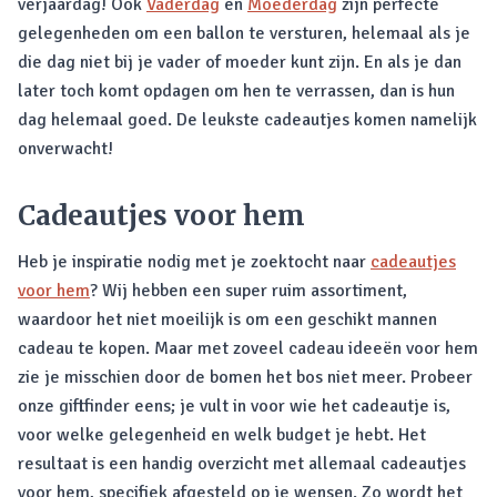
verjaardag! Ook
Vaderdag
en
Moederdag
zijn perfecte
gelegenheden om een ballon te versturen, helemaal als je
die dag niet bij je vader of moeder kunt zijn. En als je dan
later toch komt opdagen om hen te verrassen, dan is hun
dag helemaal goed. De leukste cadeautjes komen namelijk
onverwacht!
Cadeautjes voor hem
Heb je inspiratie nodig met je zoektocht naar
cadeautjes
voor hem
? Wij hebben een super ruim assortiment,
waardoor het niet moeilijk is om een geschikt mannen
cadeau te kopen. Maar met zoveel cadeau ideeën voor hem
zie je misschien door de bomen het bos niet meer. Probeer
onze giftfinder eens; je vult in voor wie het cadeautje is,
voor welke gelegenheid en welk budget je hebt. Het
resultaat is een handig overzicht met allemaal cadeautjes
voor hem, specifiek afgesteld op je wensen. Zo wordt het