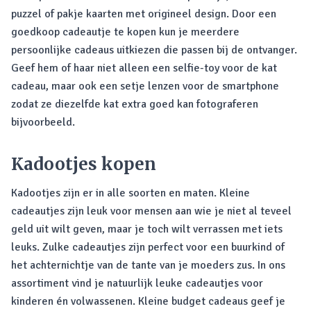
puzzel of pakje kaarten met origineel design. Door een
goedkoop cadeautje te kopen kun je meerdere
persoonlijke cadeaus uitkiezen die passen bij de ontvanger.
Geef hem of haar niet alleen een selfie-toy voor de kat
cadeau, maar ook een setje lenzen voor de smartphone
zodat ze diezelfde kat extra goed kan fotograferen
bijvoorbeeld.
Kadootjes kopen
Kadootjes zijn er in alle soorten en maten. Kleine
cadeautjes zijn leuk voor mensen aan wie je niet al teveel
geld uit wilt geven, maar je toch wilt verrassen met iets
leuks. Zulke cadeautjes zijn perfect voor een buurkind of
het achternichtje van de tante van je moeders zus. In ons
assortiment vind je natuurlijk leuke cadeautjes voor
kinderen én volwassenen. Kleine budget cadeaus geef je