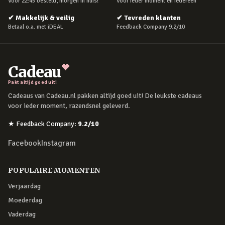
Voor 22:45 besteld, morgen in huis!
Voor ieder moment en iedereen
✔
Makkelijk & veilig
✔
Tevreden klanten
Betaal o.a. met iDEAL
Feedback Company 9.2/10
Cadeau
Pakt altijd goed uit!
Cadeaus van Cadeau.nl pakken altijd goed uit! De leukste cadeaus
voor ieder moment, razendsnel geleverd.
★
Feedback Company
:
9.2
/10
Facebook
Instagram
POPULAIRE MOMENTEN
Verjaardag
Moederdag
Vaderdag