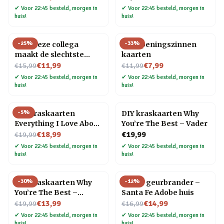
✔
Voor 22:45 besteld, morgen in
✔
Voor 22:45 besteld, morgen in
huis!
huis!
-
25
%
-
33
%
Mok Deze collega
100 openingszinnen
maakt de slechtste
kaarten
Nu voor
grappen
Nu voor
€11,99
€7,99
€15,99
€11,99
✔
Voor 22:45 besteld, morgen in
✔
Voor 22:45 besteld, morgen in
huis!
huis!
-
5
%
DIY kraskaarten
DIY kraskaarten Why
Everything I Love About
You’re The Best – Vader
Nu voor
You
€18,99
€19,99
€19,99
✔
Voor 22:45 besteld, morgen in
✔
Voor 22:45 besteld, morgen in
huis!
huis!
-
30
%
-
12
%
DIY kraskaarten Why
Huisje geurbrander –
You’re The Best –
Santa Fe Adobe huis
Nu voor
Moeder
Nu voor
€13,99
€14,99
€19,99
€16,99
✔
Voor 22:45 besteld, morgen in
✔
Voor 22:45 besteld, morgen in
huis!
huis!