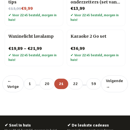
tips
onderzetters (set van
Nu voor
6)
€9,99
€13,99
€13,99
✔
Voor 22:45 besteld, morgen in
✔
Voor 22:45 besteld, morgen in
huis!
huis!
Waxinelicht lavalamp
Karaoke 2 Go set
€19,89
–
€21,99
€36,99
✔
Voor 22:45 besteld, morgen in
✔
Voor 22:45 besteld, morgen in
huis!
huis!
←
Volgende
…
…
1
20
21
22
59
Vorige
→
✔
Snel in huis
✔
De leukste cadeaus