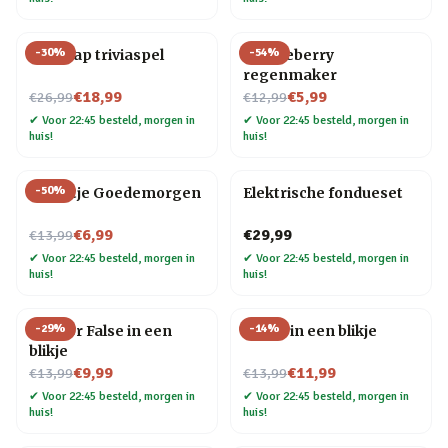
-
30
%
-
54
%
Age Gap triviaspel
Huckleberry
regenmaker
Nu voor
Nu voor
€18,99
€5,99
€26,99
€12,99
✔
Voor 22:45 besteld, morgen in
✔
Voor 22:45 besteld, morgen in
huis!
huis!
-
50
%
Tegeltje Goedemorgen
Elektrische fondueset
Nu voor
€6,99
€29,99
€13,99
✔
Voor 22:45 besteld, morgen in
✔
Voor 22:45 besteld, morgen in
huis!
huis!
-
29
%
-
14
%
True or False in een
Bingo in een blikje
blikje
Nu voor
Nu voor
€9,99
€11,99
€13,99
€13,99
✔
Voor 22:45 besteld, morgen in
✔
Voor 22:45 besteld, morgen in
huis!
huis!