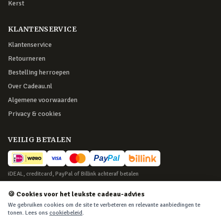
Kerst
KLANTENSERVICE
Klantenservice
Retourneren
Bestelling herroepen
Over Cadeau.nl
Algemene voorwaarden
Privacy & cookies
VEILIG BETALEN
iDEAL, creditcard, PayPal of Billink achteraf betalen
BEZORGING
🍪 Cookies voor het leukste cadeau-advies
We gebruiken cookies om de site te verbeteren en relevante aanbiedingen te
Voor 22:45 besteld, morgen in huis. Tot 365 dagen retourneren.
tonen. Lees ons
cookiebeleid
.