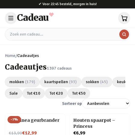
Naar hoofdinhoud
✔
Voor 22:45 besteld, morgen in huis!
Cadeau
Zoek een cadeau
Home
/
Cadeautjes
Cadeautjes
1397
cadeaus
mokken
(
179
)
kaartspellen
(
93
)
sokken
(
45
)
keukeng
Sale
Tot €
10
Tot €
20
Tot €
50
Sorteer op
-
7
%
Chiminea geurbrander
Houten spaarpot –
Princess
Nu voor
€12,99
€6,99
€13,99