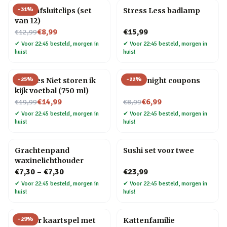
-
31
%
Fries afsluitclips (set
Stress Less badlamp
van 12)
Nu voor
€8,99
€15,99
€12,99
✔
Voor 22:45 besteld, morgen in
✔
Voor 22:45 besteld, morgen in
huis!
huis!
-
25
%
-
22
%
Bierfles Niet storen ik
Movie night coupons
kijk voetbal (750 ml)
Nu voor
Nu voor
€14,99
€6,99
€19,99
€8,99
✔
Voor 22:45 besteld, morgen in
✔
Voor 22:45 besteld, morgen in
huis!
huis!
Grachtenpand
Sushi set voor twee
waxinelichthouder
€7,30
–
€7,30
€23,99
✔
Voor 22:45 besteld, morgen in
✔
Voor 22:45 besteld, morgen in
huis!
huis!
-
29
%
Tuinier kaartspel met
Kattenfamilie