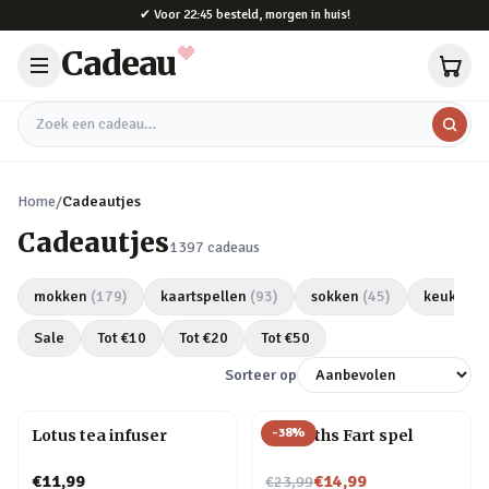
Naar hoofdinhoud
✔
Voor 22:45 besteld, morgen in huis!
Cadeau
Zoek een cadeau
Home
/
Cadeautjes
Cadeautjes
1397
cadeaus
mokken
(
179
)
kaartspellen
(
93
)
sokken
(
45
)
keukeng
Sale
Tot €
10
Tot €
20
Tot €
50
Sorteer op
-
38
%
Lotus tea infuser
Do Sloths Fart spel
Nu voor
€11,99
€14,99
€23,99