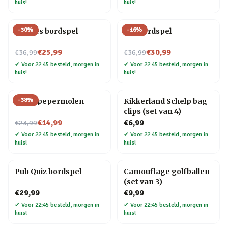
huis!
huis!
-
30
%
-
16
%
Foodies bordspel
Gin bordspel
Nu voor
Nu voor
€25,99
€30,99
€36,99
€36,99
✔
Voor 22:45 besteld, morgen in
✔
Voor 22:45 besteld, morgen in
huis!
huis!
-
38
%
Vogel pepermolen
Kikkerland Schelp bag
clips (set van 4)
Nu voor
€14,99
€6,99
€23,99
✔
Voor 22:45 besteld, morgen in
✔
Voor 22:45 besteld, morgen in
huis!
huis!
Pub Quiz bordspel
Camouflage golfballen
(set van 3)
€29,99
€9,99
✔
Voor 22:45 besteld, morgen in
✔
Voor 22:45 besteld, morgen in
huis!
huis!