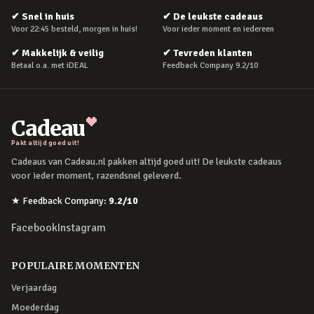
✔
Snel in huis
✔
De leukste cadeaus
Voor 22:45 besteld, morgen in huis!
Voor ieder moment en iedereen
✔
Makkelijk & veilig
✔
Tevreden klanten
Betaal o.a. met iDEAL
Feedback Company 9.2/10
Cadeau
Pakt altijd goed uit!
Cadeaus van Cadeau.nl pakken altijd goed uit! De leukste cadeaus
voor ieder moment, razendsnel geleverd.
★
Feedback Company
:
9.2
/10
Facebook
Instagram
POPULAIRE MOMENTEN
Verjaardag
Moederdag