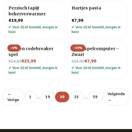
Perzisch tapijt
Hartjes pasta
bekerverwarmer
€19,99
€7,99
✔
Voor 22:45 besteld, morgen in
✔
Voor 22:45 besteld, morgen in
huis!
huis!
-
4
%
-
33
%
Houten codebreaker
Retro spelcomputer –
spel
Zwart
Nu voor
Nu voor
€23,99
€7,99
€24,99
€11,99
✔
Voor 22:45 besteld, morgen in
✔
Voor 22:45 besteld, morgen in
huis!
huis!
←
Volgende
…
…
1
19
20
21
59
Vorige
→