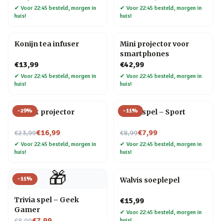
✔
Voor 22:45 besteld, morgen in
✔
Voor 22:45 besteld, morgen in
huis!
huis!
Konijn tea infuser
Mini projector voor
smartphones
€13,99
€42,99
✔
Voor 22:45 besteld, morgen in
✔
Voor 22:45 besteld, morgen in
huis!
huis!
-
29
%
-
11
%
Olifant projector
Trivia spel – Sport
Nu voor
Nu voor
€16,99
€7,99
€23,99
€8,99
✔
Voor 22:45 besteld, morgen in
✔
Voor 22:45 besteld, morgen in
huis!
huis!
🎁
-
11
%
Walvis soeplepel
Trivia spel – Geek
€15,99
Gamer
✔
Voor 22:45 besteld, morgen in
Nu voor
€7,99
€8,99
huis!