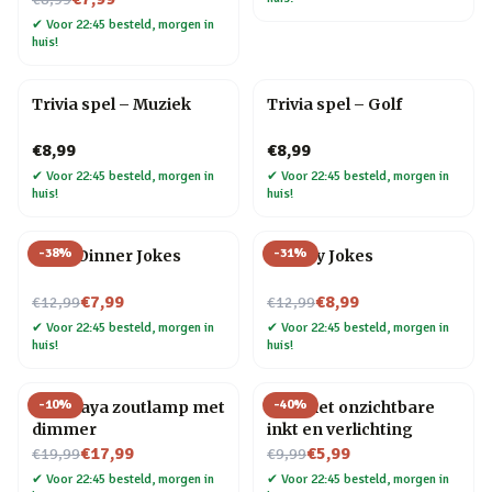
✔
Voor 22:45 besteld, morgen in
huis!
Trivia spel – Muziek
Trivia spel – Golf
€8,99
€8,99
✔
Voor 22:45 besteld, morgen in
✔
Voor 22:45 besteld, morgen in
huis!
huis!
-
38
%
-
31
%
After Dinner Jokes
Cheesy Jokes
Nu voor
Nu voor
€7,99
€8,99
€12,99
€12,99
✔
Voor 22:45 besteld, morgen in
✔
Voor 22:45 besteld, morgen in
huis!
huis!
-
10
%
-
40
%
Himalaya zoutlamp met
Pen met onzichtbare
dimmer
inkt en verlichting
Nu voor
Nu voor
€17,99
€5,99
€19,99
€9,99
✔
Voor 22:45 besteld, morgen in
✔
Voor 22:45 besteld, morgen in