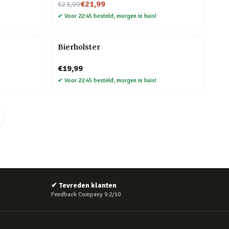
Nu voor
€21,99
€23,99
✔
Voor 22:45 besteld, morgen in huis!
Bierholster
€19,99
✔
Voor 22:45 besteld, morgen in huis!
✔
Tevreden klanten
Feedback Company 9.2/10