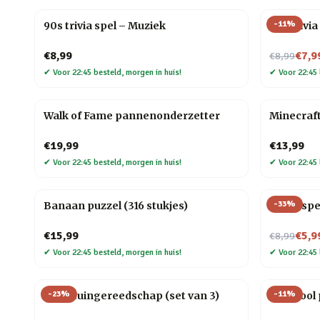
-
11
%
90s trivia spel – Muziek
90s trivia
Nu voor
€8,99
€7,9
€8,99
✔
Voor 22:45 besteld, morgen in huis!
✔
Voor 22:45 
Walk of Fame pannenonderzetter
Minecraf
€19,99
€13,99
✔
Voor 22:45 besteld, morgen in huis!
✔
Voor 22:45 
-
33
%
Banaan puzzel (316 stukjes)
Trivia spe
Nu voor
€15,99
€5,9
€8,99
✔
Voor 22:45 besteld, morgen in huis!
✔
Voor 22:45 
-
23
%
-
11
%
Klein tuingereedschap (set van 3)
Multitool