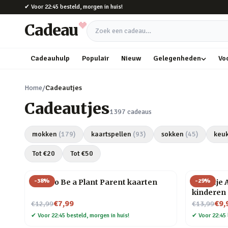
Naar hoofdinhoud
✔
Voor 22:45 besteld, morgen in huis!
Cadeau
Zoek een cadeau
Cadeauhulp
Populair
Nieuw
Gelegenheden
Vo
Home
/
Cadeautjes
Cadeautjes
1397
cadeaus
mokken
(
179
)
kaartspellen
(
93
)
sokken
(
45
)
keu
Tot €
20
Tot €
50
-
38
%
-
29
%
How To Be a Plant Parent kaarten
Tegeltje
kinderen
Nu voor
Nu voor
€7,99
€9,
€12,99
€13,99
✔
Voor 22:45 besteld, morgen in huis!
✔
Voor 22:45 