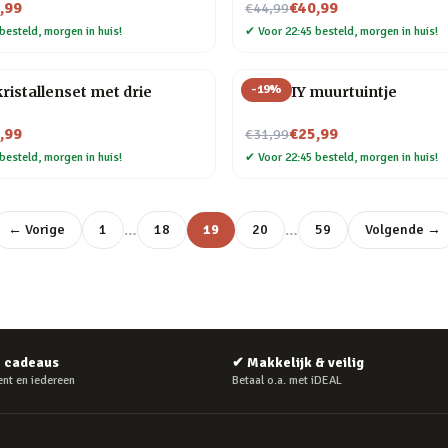
Nu voor
,99
€40,99
€44,99
besteld, morgen in huis!
✔
Voor 22:45 besteld, morgen in huis!
-
19
%
ristallenset met drie
Mini DIY muurtuintje
Nu voor
,99
€25,99
€31,99
besteld, morgen in huis!
✔
Voor 22:45 besteld, morgen in huis!
…
…
← Vorige
1
18
19
20
59
Volgende →
e cadeaus
✔
Makkelijk & veilig
nt en iedereen
Betaal o.a. met iDEAL