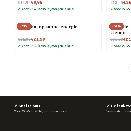
Nu voor
Nu voor
€9,99
€16
€12,99
€18,99
✔
Voor 22:45 besteld, morgen in huis!
✔
Voor 22:45 
-
31
%
-
31
%
DIY robot op zonne-energie
Helende k
stenen
Nu voor
Nu voor
€21,99
€21
€31,99
€31,99
✔
Voor 22:45 besteld, morgen in huis!
✔
Voor 22:45 
✔
Snel in huis
✔
De leukst
Voor 22:45 besteld, morgen in huis!
Voor ieder mome