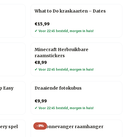
What to Do kraskaarten – Dates
€15,99
✔
Voor 22:45 besteld, morgen in huis!
Minecraft Herbruikbare
raamstickers
€8,99
✔
Voor 22:45 besteld, morgen in huis!
p Easy
Draaiende fotokubus
€9,99
✔
Voor 22:45 besteld, morgen in huis!
-
8
%
ery spel
DIY zonnevanger raamhanger