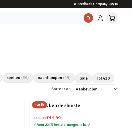
★
Feedback Company
9.2
/10
spellen
(
30
)
nachtlampen
(
29
)
Sale
Tot €
10
Sorteer op
-
25
%
Mok Ik ben de slimste
Nu voor
€11,99
€15,99
✔
Voor 22:45 besteld, morgen in huis!