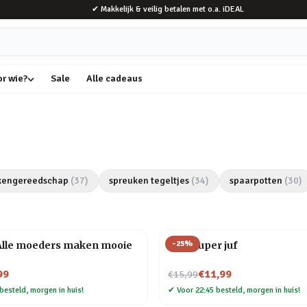
✔ Makkelijk & veilig betalen met o.a. iDEAL
or wie?
Sale
Alle cadeaus
kengereedschap
(
37
)
spreuken tegeltjes
(
34
)
spaarpotten
(
30
)
-
25
%
 Alle moeders maken mooie
Mok Super juf
Nu voor
99
€11,99
€15,99
besteld, morgen in huis!
✔
Voor 22:45 besteld, morgen in huis!