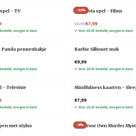
-
11
%
 spel – TV
90s trivia spel – Films
Nu voor
9
€7,99
€8,99
besteld, morgen in huis!
✔
Voor 22:45 besteld, morgen in huis!
t Panda pennenbakje
Barbie Silhouet mok
€9,99
besteld, morgen in huis!
✔
Voor 22:45 besteld, morgen in huis!
l – Televisie
Mindfulness kaarten – Slee
9
€7,99
besteld, morgen in huis!
✔
Voor 22:45 besteld, morgen in huis!
-
9
%
 pen met stylus
Host Your Own Murder Myst