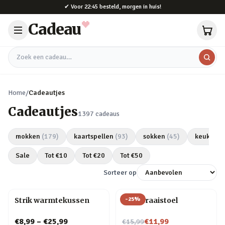
Naar hoofdinhoud
✔
Voor 22:45 besteld, morgen in huis!
Cadeau
Zoek een cadeau
Home
/
Cadeautjes
Cadeautjes
1397
cadeaus
mokken
(
179
)
kaartspellen
(
93
)
sokken
(
45
)
keukeng
Sale
Tot €
10
Tot €
20
Tot €
50
Sorteer op
-
25
%
Strik warmtekussen
Mok Draaistoel
Nu voor
€8,99
–
€25,99
€11,99
€15,99