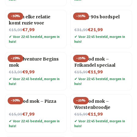
-
50
%
-
31
%
Mok In elke relatie
Totally 90s bordspel
komt ruzie voor
Nu voor
Nu voor
€7,99
€21,99
€15,99
€31,99
✔
Voor 22:45 besteld, morgen in
✔
Voor 22:45 besteld, morgen in
huis!
huis!
-
29
%
-
25
%
The Adventure Begins
Fastfood mok –
mok
Frikandel speciaal
Nu voor
Nu voor
€9,99
€11,99
€13,99
€15,99
✔
Voor 22:45 besteld, morgen in
✔
Voor 22:45 besteld, morgen in
huis!
huis!
-
50
%
-
25
%
Fastfood mok – Pizza
Fastfood mok –
Worstenbroodje
Nu voor
Nu voor
€7,99
€11,99
€15,99
€15,99
✔
Voor 22:45 besteld, morgen in
✔
Voor 22:45 besteld, morgen in
huis!
huis!