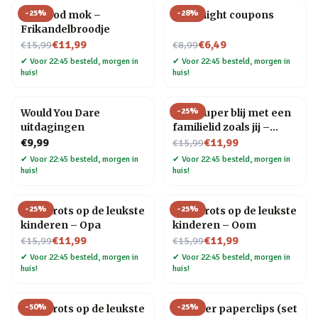
-
25
%
-
28
%
Fastfood mok –
Date night coupons
Frikandelbroodje
Nu voor
Nu voor
€11,99
€6,49
€15,99
€8,99
✔
Voor 22:45 besteld, morgen in
✔
Voor 22:45 besteld, morgen in
huis!
huis!
-
25
%
Would You Dare
Mok Super blij met een
uitdagingen
familielid zoals jij –
Nu voor
Tante
€9,99
€11,99
€15,99
✔
Voor 22:45 besteld, morgen in
✔
Voor 22:45 besteld, morgen in
huis!
huis!
-
25
%
-
25
%
Mok Trots op de leukste
Mok Trots op de leukste
kinderen – Opa
kinderen – Oom
Nu voor
Nu voor
€11,99
€11,99
€15,99
€15,99
✔
Voor 22:45 besteld, morgen in
✔
Voor 22:45 besteld, morgen in
huis!
huis!
-
50
%
-
25
%
Mok Trots op de leukste
Huisdier paperclips (set