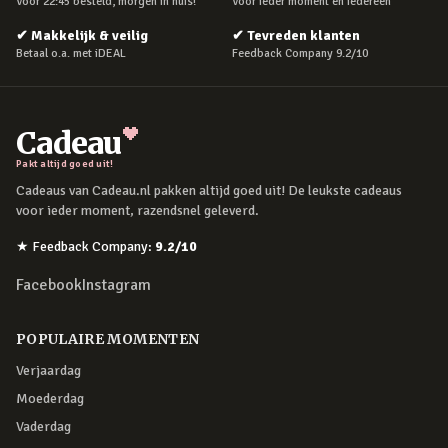
Voor 22:45 besteld, morgen in huis!
Voor ieder moment en iedereen
✔
Makkelijk & veilig
✔
Tevreden klanten
Betaal o.a. met iDEAL
Feedback Company 9.2/10
Cadeau
Pakt altijd goed uit!
Cadeaus van Cadeau.nl pakken altijd goed uit! De leukste cadeaus
voor ieder moment, razendsnel geleverd.
★
Feedback Company
:
9.2
/10
Facebook
Instagram
POPULAIRE MOMENTEN
Verjaardag
Moederdag
Vaderdag