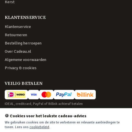
Kerst
KLANTENSERVICE
Klantenservice
Retourneren
Bestelling herroepen
Over Cadeau.nl
Algemene voorwaarden
Privacy & cookies
VEILIG BETALEN
iDEAL, creditcard, PayPal of Billink achteraf betalen
BEZORGING
🍪 Cookies voor het leukste cadeau-advies
We gebruiken cookies om de site te verbeteren en relevante aanbiedingen te
Voor 22:45 besteld, morgen in huis. Tot 365 dagen retourneren.
tonen. Lees ons
cookiebeleid
.