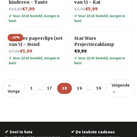
kinderen – Tante
van 5) – Kat
Nu voor
Nu voor
€7,99
€5,99
€15,99
€7,99
✔
Voor 22:45 besteld, morgen in
✔
Voor 22:45 besteld, morgen in
huis!
huis!
-
25
%
Huisdier paperclips (set
Star Wars
van 5) – Hond
Projectiezaklamp
Nu voor
€5,99
€9,99
€7,99
✔
Voor 22:45 besteld, morgen in
✔
Voor 22:45 besteld, morgen in
huis!
huis!
←
Volgende
…
…
1
17
18
19
59
Vorige
→
✔
Snel in huis
✔
De leukste cadeaus