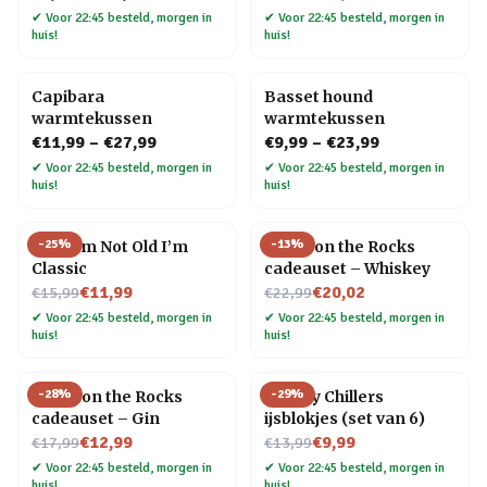
✔
Voor 22:45 besteld, morgen in
✔
Voor 22:45 besteld, morgen in
huis!
huis!
Capibara
Basset hound
warmtekussen
warmtekussen
€11,99
–
€27,99
€9,99
–
€23,99
✔
Voor 22:45 besteld, morgen in
✔
Voor 22:45 besteld, morgen in
huis!
huis!
-
25
%
-
13
%
Mok I’m Not Old I’m
Socks on the Rocks
Classic
cadeauset – Whiskey
Nu voor
Nu voor
€11,99
€20,02
€15,99
€22,99
✔
Voor 22:45 besteld, morgen in
✔
Voor 22:45 besteld, morgen in
huis!
huis!
-
28
%
-
29
%
Socks on the Rocks
Whisky Chillers
cadeauset – Gin
ijsblokjes (set van 6)
Nu voor
Nu voor
€12,99
€9,99
€17,99
€13,99
✔
Voor 22:45 besteld, morgen in
✔
Voor 22:45 besteld, morgen in
huis!
huis!