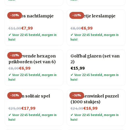
-
33
%
-
22
%
Mini vos nachtlampje
Mannetje leeslampje
Nu voor
Nu voor
€7,99
€6,99
€11,99
€8,99
✔
Voor 22:45 besteld, morgen in
✔
Voor 22:45 besteld, morgen in
huis!
huis!
-
22
%
Zelfklevende hexagon
Golfbal glazen (set van
prikborden (set van 6)
2)
Nu voor
€6,99
€15,99
€8,99
✔
Voor 22:45 besteld, morgen in
✔
Voor 22:45 besteld, morgen in
huis!
huis!
-
31
%
-
32
%
Houten solitair spel
Bloemenwinkel puzzel
(1000 stukjes)
Nu voor
Nu voor
€17,99
€16,99
€25,99
€24,99
✔
Voor 22:45 besteld, morgen in
✔
Voor 22:45 besteld, morgen in
huis!
huis!