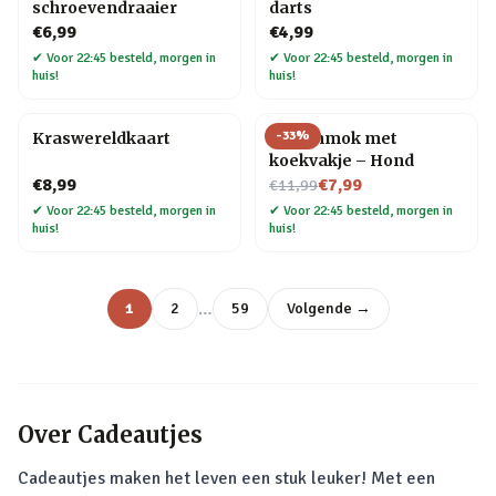
schroevendraaier
darts
€6,99
€4,99
✔
Voor 22:45 besteld, morgen in
✔
Voor 22:45 besteld, morgen in
huis!
huis!
-
33
%
Kraswereldkaart
Dierenmok met
koekvakje – Hond
Nu voor
€8,99
€7,99
€11,99
✔
Voor 22:45 besteld, morgen in
✔
Voor 22:45 besteld, morgen in
huis!
huis!
…
1
2
59
Volgende →
Over
Cadeautjes
Cadeautjes maken het leven een stuk leuker! Met een