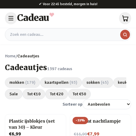
Naar hoofdinhoud
✔
Voor 22:45 besteld, morgen in huis!
Cadeau
Zoek een cadeau
Home
/
Cadeautjes
Cadeautjes
1397
cadeaus
mokken
(
179
)
kaartspellen
(
93
)
sokken
(
45
)
keukeng
Sale
Tot €
10
Tot €
20
Tot €
50
Sorteer op
-
33
%
Plastic ijsblokjes (set
Mini kat nachtlampje
van 30) – Kleur
Nu voor
€6,99
€7,99
€11,99