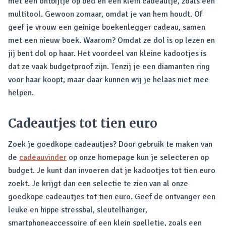
met een ontbijtje op bed en een klein cadeautje, zoals een
multitool. Gewoon zomaar, omdat je van hem houdt. Of
geef je vrouw een geinige boekenlegger cadeau, samen
met een nieuw boek. Waarom? Omdat ze dol is op lezen en
jij bent dol op haar. Het voordeel van kleine kadootjes is
dat ze vaak budgetproof zijn. Tenzij je een diamanten ring
voor haar koopt, maar daar kunnen wij je helaas niet mee
helpen.
Cadeautjes tot tien euro
Zoek je goedkope cadeautjes? Door gebruik te maken van
de
cadeauvinder
op onze homepage kun je selecteren op
budget. Je kunt dan invoeren dat je kadootjes tot tien euro
zoekt. Je krijgt dan een selectie te zien van al onze
goedkope cadeautjes tot tien euro. Geef de ontvanger een
leuke en hippe stressbal, sleutelhanger,
smartphoneaccessoire of een klein spelletje, zoals een