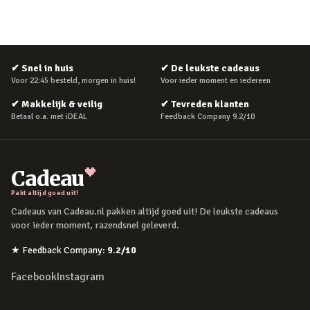
✔
Snel in huis
✔
De leukste cadeaus
Voor 22:45 besteld, morgen in huis!
Voor ieder moment en iedereen
✔
Makkelijk & veilig
✔
Tevreden klanten
Betaal o.a. met iDEAL
Feedback Company 9.2/10
Cadeau
Pakt altijd goed uit!
Cadeaus van Cadeau.nl pakken altijd goed uit! De leukste cadeaus
voor ieder moment, razendsnel geleverd.
★
Feedback Company
:
9.2
/10
Facebook
Instagram