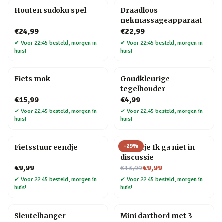
Houten sudoku spel
Draadloos
nekmassageapparaat
€24,99
€22,99
✔
Voor 22:45 besteld, morgen in
✔
Voor 22:45 besteld, morgen in
huis!
huis!
Fiets mok
Goudkleurige
tegelhouder
€15,99
€4,99
✔
Voor 22:45 besteld, morgen in
✔
Voor 22:45 besteld, morgen in
huis!
huis!
-
29
%
Fietsstuur eendje
Tegeltje Ik ga niet in
discussie
Nu voor
€9,99
€9,99
€13,99
✔
Voor 22:45 besteld, morgen in
✔
Voor 22:45 besteld, morgen in
huis!
huis!
Sleutelhanger
Mini dartbord met 3