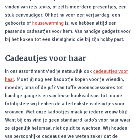
vinden van iets leuks, of zelfs meerdere presentjes, een
stuk eenvoudiger. Of het nu voor een verjaardag, een
geboorte of
housewarming
is, we hebben altijd een
passende cadeautjes voor hem. Van handige gadgets voor
bij het koken tot een kleinigheid die bij zijn hobby past.
Cadeautjes voor haar
In ons assortiment vind je natuurlijk ook
cadeautjes voor
haar
. Moet jij nog een kadootje kopen voor je vriendin,
moeder, oma of de juf? Van toffe woonaccessoires tot
handige gadgets en van leuke kookcadeaus tot mooie
fotolijsten: wij hebben de allerleukste cadeautjes voor
vrouwen. Met onze kadootjes maak je iedere vrouw blij!
Want bij ons vind je geen standaard kado’s voor haar waar
ze eigenlijk helemaal niet op zit te wachten. Wij houden
van persoonlijke cadeaus en we weten zeker dat de