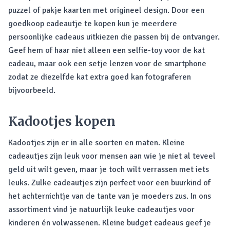
puzzel of pakje kaarten met origineel design. Door een
goedkoop cadeautje te kopen kun je meerdere
persoonlijke cadeaus uitkiezen die passen bij de ontvanger.
Geef hem of haar niet alleen een selfie-toy voor de kat
cadeau, maar ook een setje lenzen voor de smartphone
zodat ze diezelfde kat extra goed kan fotograferen
bijvoorbeeld.
Kadootjes kopen
Kadootjes zijn er in alle soorten en maten. Kleine
cadeautjes zijn leuk voor mensen aan wie je niet al teveel
geld uit wilt geven, maar je toch wilt verrassen met iets
leuks. Zulke cadeautjes zijn perfect voor een buurkind of
het achternichtje van de tante van je moeders zus. In ons
assortiment vind je natuurlijk leuke cadeautjes voor
kinderen én volwassenen. Kleine budget cadeaus geef je