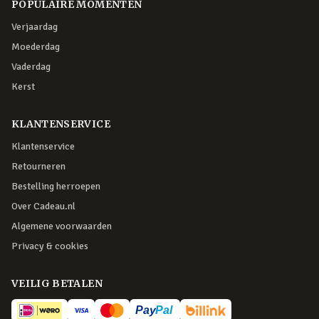
POPULAIRE MOMENTEN
Verjaardag
Moederdag
Vaderdag
Kerst
KLANTENSERVICE
Klantenservice
Retourneren
Bestelling herroepen
Over Cadeau.nl
Algemene voorwaarden
Privacy & cookies
VEILIG BETALEN