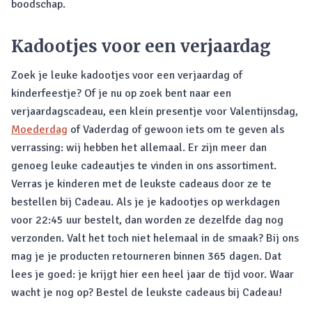
boodschap.
Kadootjes voor een verjaardag
Zoek je leuke kadootjes voor een verjaardag of
kinderfeestje? Of je nu op zoek bent naar een
verjaardagscadeau, een klein presentje voor Valentijnsdag,
Moederdag
of Vaderdag of gewoon iets om te geven als
verrassing: wij hebben het allemaal. Er zijn meer dan
genoeg leuke cadeautjes te vinden in ons assortiment.
Verras je kinderen met de leukste cadeaus door ze te
bestellen bij Cadeau. Als je je kadootjes op werkdagen
voor 22:45 uur bestelt, dan worden ze dezelfde dag nog
verzonden. Valt het toch niet helemaal in de smaak? Bij ons
mag je je producten retourneren binnen 365 dagen. Dat
lees je goed: je krijgt hier een heel jaar de tijd voor. Waar
wacht je nog op? Bestel de leukste cadeaus bij Cadeau!