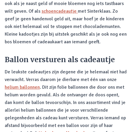
ook als je naast geld of mooie bloemen nog iets tastbaars
wilt geven. Of als
schoencadeautje
met Sinterklaas. Zo
geef je geen handenvol geld uit, maar hoef je de kinderen
ook niet helemaal vol te stoppen met chocolademunten.
Kleine kadootjes zijn bij uitstek geschikt als je ook nog een
bos bloemen of cadeaukaart aan iemand geeft.
Ballon versturen als cadeautje
De leukste cadeautjes zijn degene die je helemaal niet had
verwacht. Verras daarom je dierbare met één van onze
helium ballonnen
. Dit zijn folie ballonnen die door ons met
helium worden gevuld. Als de ontvanger de doos opent,
dan komt de ballon tevoorschijn. In ons assortiment vind je
allerlei helium ballonnen die je voor verschillende
gelegenheden als cadeau kunt versturen. Verras iemand op
afstand bijvoorbeeld met een ballon voor zijn of haar