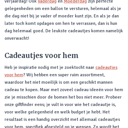
verjaardag! Ook
Vaderdag
en
Moederdag
zijn perfecte
gelegenheden om een ballon te versturen, helemaal als je
die dag niet bij je vader of moeder kunt zijn. En als je dan
later toch komt opdagen om hen te verrassen, dan is hun
dag helemaal goed. De leukste cadeautjes komen namelijk
onverwacht!
Cadeautjes voor hem
Heb je inspiratie nodig met je zoektocht naar
cadeautjes
voor hem
? Wij hebben een super ruim assortiment,
waardoor het niet moeilijk is om een geschikt mannen
cadeau te kopen. Maar met zoveel cadeau ideeën voor hem
zie je misschien door de bomen het bos niet meer. Probeer
onze giftfinder eens; je vult in voor wie het cadeautje is,
voor welke gelegenheid en welk budget je hebt. Het
resultaat is een handig overzicht met allemaal cadeautjes
voor hem, specifiek afgesteld op je wensen. Zo wordt het