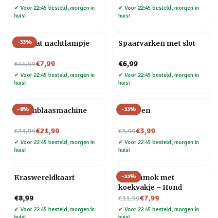
✔
Voor 22:45 besteld, morgen in
✔
Voor 22:45 besteld, morgen in
huis!
huis!
-
33
%
Mini kat nachtlampje
Spaarvarken met slot
Nu voor
€7,99
€6,99
€11,99
✔
Voor 22:45 besteld, morgen in
✔
Voor 22:45 besteld, morgen in
huis!
huis!
-
8
%
-
33
%
Bellenblaasmachine
Veer pen
Nu voor
Nu voor
€21,99
€3,99
€23,99
€5,99
✔
Voor 22:45 besteld, morgen in
✔
Voor 22:45 besteld, morgen in
huis!
huis!
-
33
%
Kraswereldkaart
Dierenmok met
koekvakje – Hond
Nu voor
€8,99
€7,99
€11,99
✔
Voor 22:45 besteld, morgen in
✔
Voor 22:45 besteld, morgen in
huis!
huis!