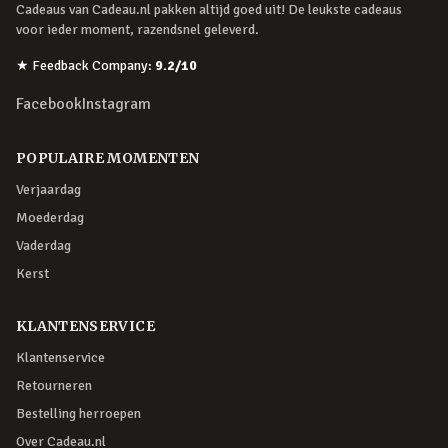
Cadeaus van Cadeau.nl pakken altijd goed uit! De leukste cadeaus
voor ieder moment, razendsnel geleverd.
★
Feedback Company
:
9.2
/10
Facebook
Instagram
POPULAIRE MOMENTEN
Verjaardag
Moederdag
Vaderdag
Kerst
KLANTENSERVICE
Klantenservice
Retourneren
Bestelling herroepen
Over Cadeau.nl