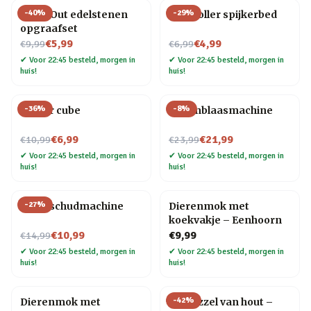
-
40
%
-
29
%
Dig It Out edelstenen
Controller spijkerbed
opgraafset
Nu voor
Nu voor
€5,99
€4,99
€9,99
€6,99
✔
Voor 22:45 besteld, morgen in
✔
Voor 22:45 besteld, morgen in
huis!
huis!
-
36
%
-
8
%
Finger cube
Bellenblaasmachine
Nu voor
Nu voor
€6,99
€21,99
€10,99
€23,99
✔
Voor 22:45 besteld, morgen in
✔
Voor 22:45 besteld, morgen in
huis!
huis!
-
27
%
Kaartschudmachine
Dierenmok met
koekvakje – Eenhoorn
Nu voor
€10,99
€9,99
€14,99
✔
Voor 22:45 besteld, morgen in
✔
Voor 22:45 besteld, morgen in
huis!
huis!
-
42
%
Dierenmok met
3D puzzel van hout –