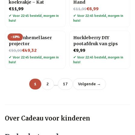
koekvakje – Kat
Hand
Nu voor
€11,99
€6,99
€11,99
✔
Voor 22:45 besteld, morgen in
✔
Voor 22:45 besteld, morgen in
huis!
huis!
-
18
%
Sterrenhemel laser
Huckleberry DIY
projector
pootafdruk van gips
Nu voor
€49,32
€9,99
€59,99
✔
Voor 22:45 besteld, morgen in
✔
Voor 22:45 besteld, morgen in
huis!
huis!
…
1
2
17
Volgende →
Over
Cadeau voor kinderen