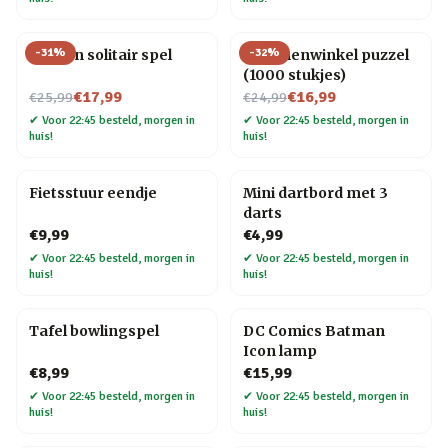
-
31
%
-
32
%
Houten solitair spel
Bloemenwinkel puzzel
(1000 stukjes)
Nu voor
Nu voor
€17,99
€16,99
€25,99
€24,99
✔
Voor 22:45 besteld, morgen in
✔
Voor 22:45 besteld, morgen in
huis!
huis!
Fietsstuur eendje
Mini dartbord met 3
darts
€9,99
€4,99
✔
Voor 22:45 besteld, morgen in
✔
Voor 22:45 besteld, morgen in
huis!
huis!
Tafel bowlingspel
DC Comics Batman
Icon lamp
€8,99
€15,99
✔
Voor 22:45 besteld, morgen in
✔
Voor 22:45 besteld, morgen in
huis!
huis!