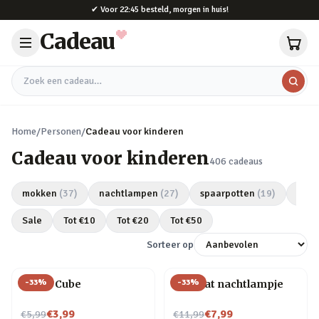
Naar hoofdinhoud
✔
Voor 22:45 besteld, morgen in huis!
Cadeau
Zoek een cadeau
Home
/
Personen
/
Cadeau voor kinderen
Cadeau voor kinderen
406
cadeaus
mokken
(
37
)
nachtlampen
(
27
)
spaarpotten
(
19
)
lam
Sale
Tot €
10
Tot €
20
Tot €
50
Sorteer op
-
33
%
-
33
%
Magic Cube
Mini kat nachtlampje
Nu voor
Nu voor
€3,99
€7,99
€5,99
€11,99