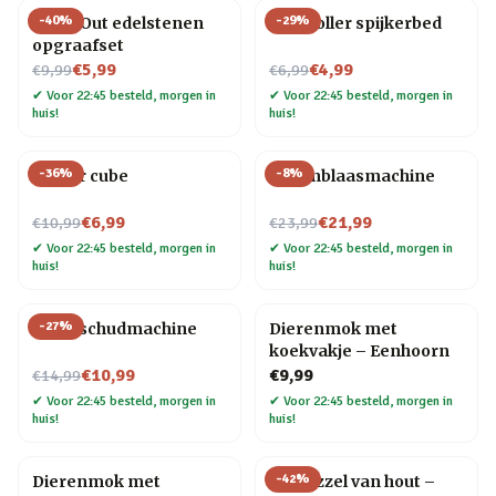
-
40
%
-
29
%
Dig It Out edelstenen
Controller spijkerbed
opgraafset
Nu voor
Nu voor
€5,99
€4,99
€9,99
€6,99
✔
Voor 22:45 besteld, morgen in
✔
Voor 22:45 besteld, morgen in
huis!
huis!
-
36
%
-
8
%
Finger cube
Bellenblaasmachine
Nu voor
Nu voor
€6,99
€21,99
€10,99
€23,99
✔
Voor 22:45 besteld, morgen in
✔
Voor 22:45 besteld, morgen in
huis!
huis!
-
27
%
Kaartschudmachine
Dierenmok met
koekvakje – Eenhoorn
Nu voor
€10,99
€9,99
€14,99
✔
Voor 22:45 besteld, morgen in
✔
Voor 22:45 besteld, morgen in
huis!
huis!
-
42
%
Dierenmok met
3D puzzel van hout –