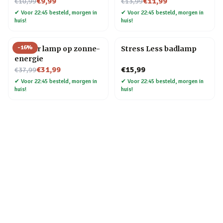
Nu voor
Nu voor
€9,99
€11,99
€10,99
€13,99
✔
Voor 22:45 besteld, morgen in
✔
Voor 22:45 besteld, morgen in
huis!
huis!
-
16
%
Sun Jar lamp op zonne-
Stress Less badlamp
energie
Nu voor
€31,99
€15,99
€37,99
✔
Voor 22:45 besteld, morgen in
✔
Voor 22:45 besteld, morgen in
huis!
huis!