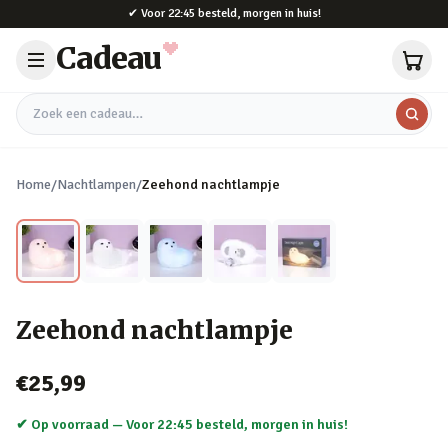
Naar hoofdinhoud
✔
Voor 22:45 besteld, morgen in huis!
Cadeau
Zoek een cadeau
Home
/
Nachtlampen
/
Zeehond nachtlampje
Zeehond nachtlampje
€25,99
✔ Op voorraad —
Voor 22:45 besteld, morgen in huis!