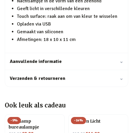
Nachtlampje in de vorm van een zeehond
Geeft licht in verschillende kleuren
Touch surface: raak aan om van kleur te wisselen
Opladen via USB
Gemaakt van siliconen
Afmetingen: 18 x 10 x 11 cm
Aanvullende informatie
⌄
Verzenden & retourneren
⌄
Ook leuk als cadeau
-
9
%
-
14
%
Gloeilamp
Flessen Licht
bureaulampje