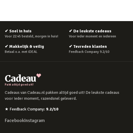
✔
Snel in huis
✔
De leukste cadeaus
Voor 22:45 besteld, morgen in huis!
Voor ieder moment en iedereen
✔
Makkelijk & veilig
✔
Tevreden klanten
Betaal o.a. met iDEAL
Feedback Company 9.2/10
Cadeau
Pakt altijd goed uit!
Cadeaus van Cadeau.nl pakken altijd goed uit! De leukste cadeaus
voor ieder moment, razendsnel geleverd.
★
Feedback Company
:
9.2
/10
Facebook
Instagram