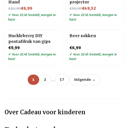
Hand
projector
Nu voor
Nu voor
€6,99
€49,32
€11,99
€59,99
✔
Voor 22:45 besteld, morgen in
✔
Voor 22:45 besteld, morgen in
huis!
huis!
Huckleberry DIY
Beer sokken
pootafdruk van gips
€9,99
€6,99
✔
Voor 22:45 besteld, morgen in
✔
Voor 22:45 besteld, morgen in
huis!
huis!
…
1
2
17
Volgende →
Over
Cadeau voor kinderen