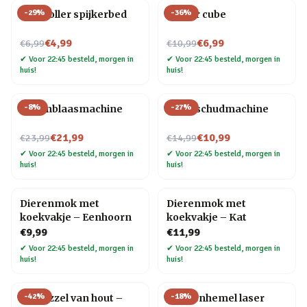
-
29
%
-
36
%
Controller spijkerbed
Finger cube
Nu voor
Nu voor
€4,99
€6,99
€6,99
€10,99
✔
Voor 22:45 besteld, morgen in
✔
Voor 22:45 besteld, morgen in
huis!
huis!
-
8
%
-
27
%
Bellenblaasmachine
Kaartschudmachine
Nu voor
Nu voor
€21,99
€10,99
€23,99
€14,99
✔
Voor 22:45 besteld, morgen in
✔
Voor 22:45 besteld, morgen in
huis!
huis!
Dierenmok met
Dierenmok met
koekvakje – Eenhoorn
koekvakje – Kat
€9,99
€11,99
✔
Voor 22:45 besteld, morgen in
✔
Voor 22:45 besteld, morgen in
huis!
huis!
-
42
%
-
18
%
3D puzzel van hout –
Sterrenhemel laser