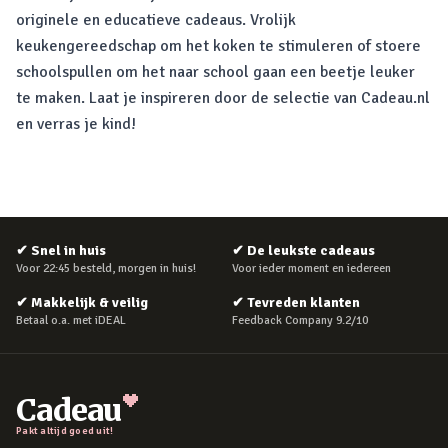
originele en educatieve cadeaus. Vrolijk
keukengereedschap om het koken te stimuleren of stoere
schoolspullen om het naar school gaan een beetje leuker
te maken. Laat je inspireren door de selectie van Cadeau.nl
en verras je kind!
✔
Snel in huis
✔
De leukste cadeaus
Voor 22:45 besteld, morgen in huis!
Voor ieder moment en iedereen
✔
Makkelijk & veilig
✔
Tevreden klanten
Betaal o.a. met iDEAL
Feedback Company 9.2/10
Cadeau
Pakt altijd goed uit!