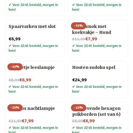
✔
Voor 22:45 besteld, morgen in
✔
Voor 22:45 besteld, morgen in
huis!
huis!
-
33
%
Spaarvarken met slot
Dierenmok met
koekvakje – Hond
Nu voor
€6,99
€7,99
€11,99
✔
Voor 22:45 besteld, morgen in
✔
Voor 22:45 besteld, morgen in
huis!
huis!
-
22
%
Mannetje leeslampje
Houten sudoku spel
Nu voor
€6,99
€24,99
€8,99
✔
Voor 22:45 besteld, morgen in
✔
Voor 22:45 besteld, morgen in
huis!
huis!
-
33
%
-
22
%
Mini vos nachtlampje
Zelfklevende hexagon
prikborden (set van 6)
Nu voor
Nu voor
€7,99
€6,99
€11,99
€8,99
✔
Voor 22:45 besteld, morgen in
✔
Voor 22:45 besteld, morgen in
huis!
huis!