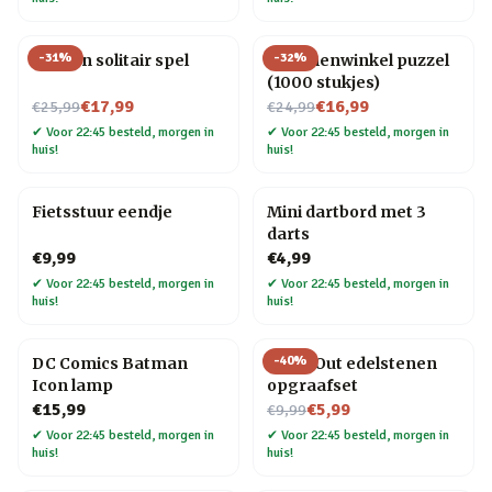
-
31
%
-
32
%
Houten solitair spel
Bloemenwinkel puzzel
(1000 stukjes)
Nu voor
Nu voor
€17,99
€16,99
€25,99
€24,99
✔
Voor 22:45 besteld, morgen in
✔
Voor 22:45 besteld, morgen in
huis!
huis!
Fietsstuur eendje
Mini dartbord met 3
darts
€9,99
€4,99
✔
Voor 22:45 besteld, morgen in
✔
Voor 22:45 besteld, morgen in
huis!
huis!
-
40
%
DC Comics Batman
Dig It Out edelstenen
Icon lamp
opgraafset
Nu voor
€15,99
€5,99
€9,99
✔
Voor 22:45 besteld, morgen in
✔
Voor 22:45 besteld, morgen in
huis!
huis!