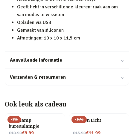
Geeft licht in verschillende kleuren: raak aan om
van modus te wisselen
Opladen via USB
Gemaakt van siliconen
Afmetingen: 10 x 10 x 11,5 cm
Aanvullende informatie
⌄
Verzenden & retourneren
⌄
Ook leuk als cadeau
-
9
%
-
14
%
Gloeilamp
Flessen Licht
bureaulampje
Nu voor
Nu voor
€9,99
€11,99
€10,99
€13,99