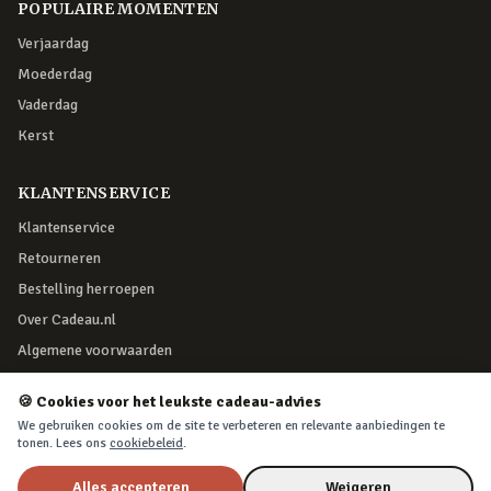
POPULAIRE MOMENTEN
Verjaardag
Moederdag
Vaderdag
Kerst
KLANTENSERVICE
Klantenservice
Retourneren
Bestelling herroepen
Over Cadeau.nl
Algemene voorwaarden
Privacy & cookies
🍪 Cookies voor het leukste cadeau-advies
We gebruiken cookies om de site te verbeteren en relevante aanbiedingen te
VEILIG BETALEN
tonen. Lees ons
cookiebeleid
.
Alles accepteren
Weigeren