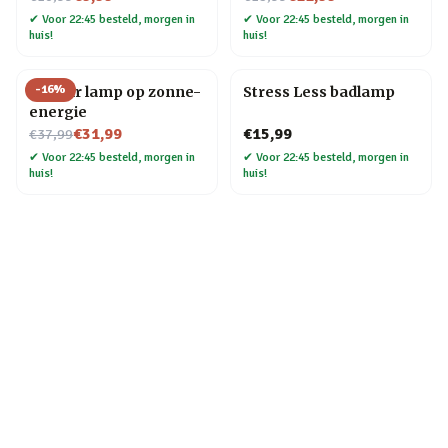
✔
Voor 22:45 besteld, morgen in
✔
Voor 22:45 besteld, morgen in
huis!
huis!
-
16
%
Sun Jar lamp op zonne-
Stress Less badlamp
energie
Nu voor
€31,99
€15,99
€37,99
✔
Voor 22:45 besteld, morgen in
✔
Voor 22:45 besteld, morgen in
huis!
huis!