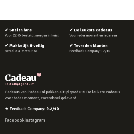
✔
Snel in huis
✔
De leukste cadeaus
Voor 22:45 besteld, morgen in huis!
Voor ieder moment en iedereen
✔
Makkelijk & veilig
✔
Tevreden klanten
Betaal o.a. met iDEAL
Feedback Company 9.2/10
Cadeau
Pakt altijd goed uit!
Cadeaus van Cadeau.nl pakken altijd goed uit! De leukste cadeaus
voor ieder moment, razendsnel geleverd.
★
Feedback Company
:
9.2
/10
Facebook
Instagram