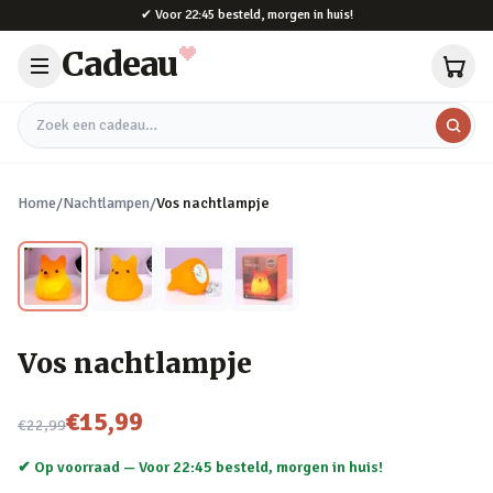
Naar hoofdinhoud
✔
Voor 22:45 besteld, morgen in huis!
Cadeau
Zoek een cadeau
Home
/
Nachtlampen
/
Vos nachtlampje
Vos nachtlampje
Nu voor
€15,99
€22,99
✔ Op voorraad —
Voor 22:45 besteld, morgen in huis!