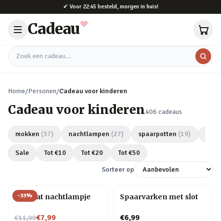
Naar hoofdinhoud
✔
Voor 22:45 besteld, morgen in huis!
Cadeau
Zoek een cadeau
Home
/
Personen
/
Cadeau voor kinderen
Cadeau voor kinderen
406
cadeaus
mokken
(
37
)
nachtlampen
(
27
)
spaarpotten
(
19
)
lam
Sale
Tot €
10
Tot €
20
Tot €
50
Sorteer op
-
33
%
Mini kat nachtlampje
Spaarvarken met slot
Nu voor
€7,99
€6,99
€11,99