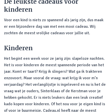
De leukste cadeaus voor
kinderen
Voor een kind is niets zo spannend als jarig zijn, dus maak
er een bijzondere dag van met een mooi cadeau. Wij
zochten de meest vrolijke cadeaus voor jullie uit.
Kinderen
Het begint een week voor ze jarig zijn: slapeloze nachten.
Het is voor kinderen de meest spannende periode van het
jaar. Komt er taart? Krijg ik slingers? Wat ga ik trakteren
enzovoort. Maar vooral de vraag: wat krijg ik voor m’n
verjaardag? Het verlanglijstje is ingeleverd en nu is het de
vraag wat je ouders, Sinterklaas of de Kerstman voor je
hebben gekocht. Er is niets leukers dan een leuk creatief
kado kopen voor kinderen. Of het nou voor je eigen kind is
of voor je buurmeisje. Cadeau.nl heeft naar de meest