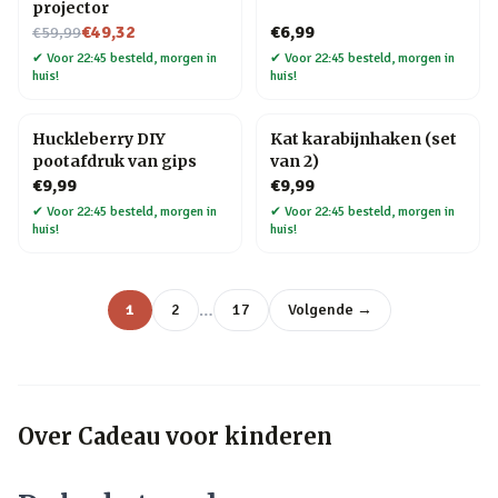
projector
Nu voor
€49,32
€6,99
€59,99
✔
Voor 22:45 besteld, morgen in
✔
Voor 22:45 besteld, morgen in
huis!
huis!
Huckleberry DIY
Kat karabijnhaken (set
pootafdruk van gips
van 2)
€9,99
€9,99
✔
Voor 22:45 besteld, morgen in
✔
Voor 22:45 besteld, morgen in
huis!
huis!
…
1
2
17
Volgende →
Over
Cadeau voor kinderen