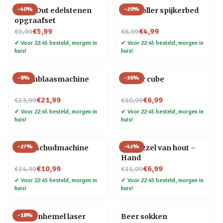
-
40
%
-
29
%
Dig It Out edelstenen
Controller spijkerbed
opgraafset
Nu voor
Nu voor
€5,99
€4,99
€9,99
€6,99
✔
Voor 22:45 besteld, morgen in
✔
Voor 22:45 besteld, morgen in
huis!
huis!
-
8
%
-
36
%
Bellenblaasmachine
Finger cube
Nu voor
Nu voor
€21,99
€6,99
€23,99
€10,99
✔
Voor 22:45 besteld, morgen in
✔
Voor 22:45 besteld, morgen in
huis!
huis!
-
27
%
-
42
%
Kaartschudmachine
3D puzzel van hout –
Hand
Nu voor
Nu voor
€10,99
€6,99
€14,99
€11,99
✔
Voor 22:45 besteld, morgen in
✔
Voor 22:45 besteld, morgen in
huis!
huis!
-
18
%
Sterrenhemel laser
Beer sokken