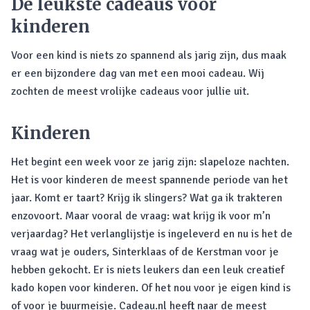
De leukste cadeaus voor
kinderen
Voor een kind is niets zo spannend als jarig zijn, dus maak
er een bijzondere dag van met een mooi cadeau. Wij
zochten de meest vrolijke cadeaus voor jullie uit.
Kinderen
Het begint een week voor ze jarig zijn: slapeloze nachten.
Het is voor kinderen de meest spannende periode van het
jaar. Komt er taart? Krijg ik slingers? Wat ga ik trakteren
enzovoort. Maar vooral de vraag: wat krijg ik voor m’n
verjaardag? Het verlanglijstje is ingeleverd en nu is het de
vraag wat je ouders, Sinterklaas of de Kerstman voor je
hebben gekocht. Er is niets leukers dan een leuk creatief
kado kopen voor kinderen. Of het nou voor je eigen kind is
of voor je buurmeisje. Cadeau.nl heeft naar de meest