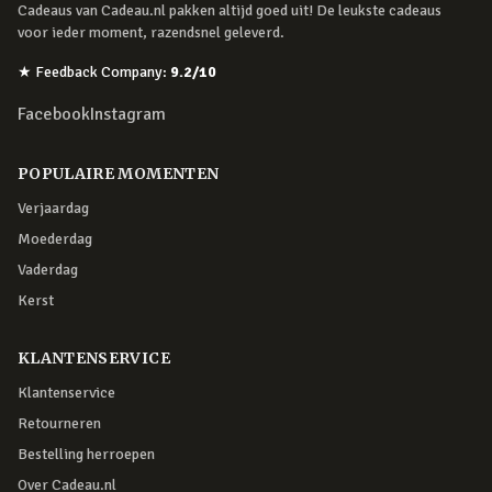
Cadeaus van Cadeau.nl pakken altijd goed uit! De leukste cadeaus
voor ieder moment, razendsnel geleverd.
★
Feedback Company
:
9.2
/10
Facebook
Instagram
POPULAIRE MOMENTEN
Verjaardag
Moederdag
Vaderdag
Kerst
KLANTENSERVICE
Klantenservice
Retourneren
Bestelling herroepen
Over Cadeau.nl