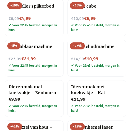
-
29
%
-
36
%
Controller spijkerbed
Finger cube
Nu voor
Nu voor
€4,99
€6,99
€6,99
€10,99
✔
Voor 22:45 besteld, morgen in
✔
Voor 22:45 besteld, morgen in
huis!
huis!
-
8
%
-
27
%
Bellenblaasmachine
Kaartschudmachine
Nu voor
Nu voor
€21,99
€10,99
€23,99
€14,99
✔
Voor 22:45 besteld, morgen in
✔
Voor 22:45 besteld, morgen in
huis!
huis!
Dierenmok met
Dierenmok met
koekvakje – Eenhoorn
koekvakje – Kat
€9,99
€11,99
✔
Voor 22:45 besteld, morgen in
✔
Voor 22:45 besteld, morgen in
huis!
huis!
-
42
%
-
18
%
3D puzzel van hout –
Sterrenhemel laser