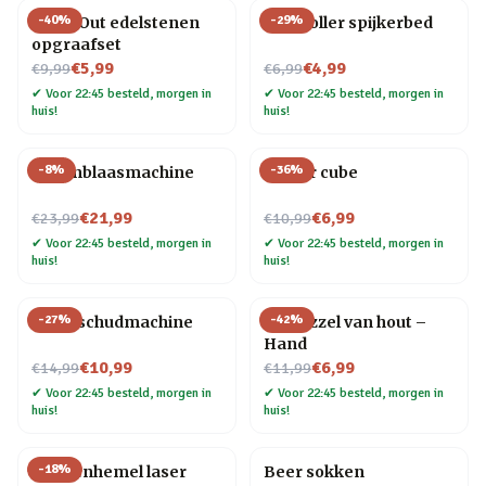
-
40
%
-
29
%
Dig It Out edelstenen
Controller spijkerbed
opgraafset
Nu voor
Nu voor
€5,99
€4,99
€9,99
€6,99
✔
Voor 22:45 besteld, morgen in
✔
Voor 22:45 besteld, morgen in
huis!
huis!
-
8
%
-
36
%
Bellenblaasmachine
Finger cube
Nu voor
Nu voor
€21,99
€6,99
€23,99
€10,99
✔
Voor 22:45 besteld, morgen in
✔
Voor 22:45 besteld, morgen in
huis!
huis!
-
27
%
-
42
%
Kaartschudmachine
3D puzzel van hout –
Hand
Nu voor
Nu voor
€10,99
€6,99
€14,99
€11,99
✔
Voor 22:45 besteld, morgen in
✔
Voor 22:45 besteld, morgen in
huis!
huis!
-
18
%
Sterrenhemel laser
Beer sokken