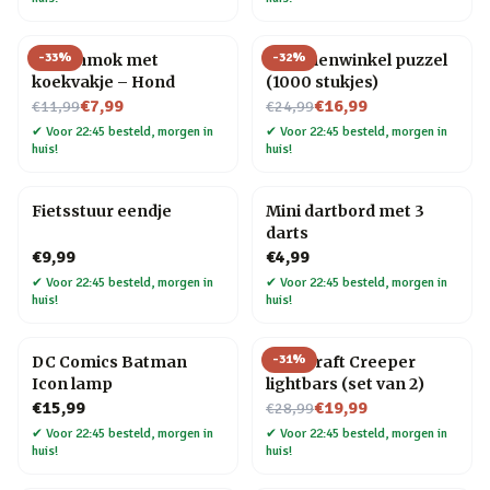
-
33
%
-
32
%
Dierenmok met
Bloemenwinkel puzzel
koekvakje – Hond
(1000 stukjes)
Nu voor
Nu voor
€7,99
€16,99
€11,99
€24,99
✔
Voor 22:45 besteld, morgen in
✔
Voor 22:45 besteld, morgen in
huis!
huis!
Fietsstuur eendje
Mini dartbord met 3
darts
€9,99
€4,99
✔
Voor 22:45 besteld, morgen in
✔
Voor 22:45 besteld, morgen in
huis!
huis!
-
31
%
DC Comics Batman
Minecraft Creeper
Icon lamp
lightbars (set van 2)
Nu voor
€15,99
€19,99
€28,99
✔
Voor 22:45 besteld, morgen in
✔
Voor 22:45 besteld, morgen in
huis!
huis!