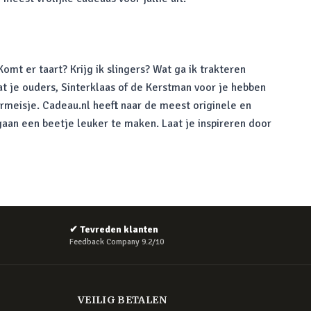
omt er taart? Krijg ik slingers? Wat ga ik trakteren
wat je ouders, Sinterklaas of de Kerstman voor je hebben
uurmeisje. Cadeau.nl heeft naar de meest originele en
aan een beetje leuker te maken. Laat je inspireren door
✔
Tevreden klanten
Feedback Company 9.2/10
VEILIG BETALEN