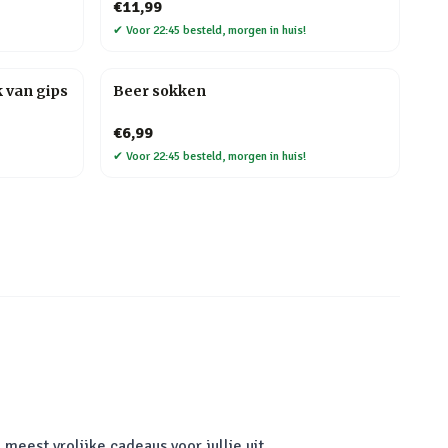
€11,99
✔
Voor 22:45 besteld, morgen in huis!
 van gips
Beer sokken
€6,99
✔
Voor 22:45 besteld, morgen in huis!
meest vrolijke cadeaus voor jullie uit.