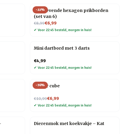
-
22
%
Zelfklevende hexagon prikborden
(set van 6)
Nu voor
€6,99
€8,99
✔
Voor 22:45 besteld, morgen in huis!
Mini dartbord met 3 darts
€4,99
✔
Voor 22:45 besteld, morgen in huis!
-
36
%
Finger cube
Nu voor
€6,99
€10,99
✔
Voor 22:45 besteld, morgen in huis!
–
Dierenmok met koekvakje – Kat