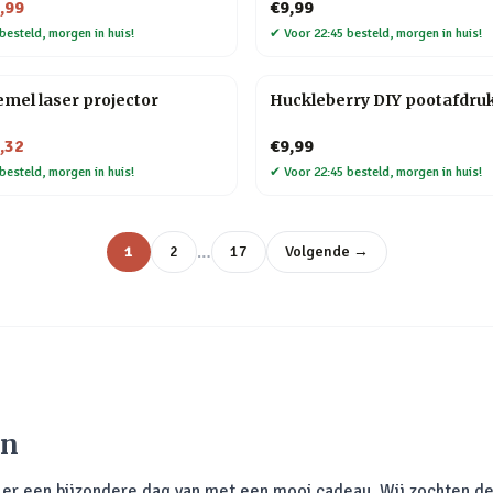
,99
€9,99
besteld, morgen in huis!
✔
Voor 22:45 besteld, morgen in huis!
mel laser projector
Huckleberry DIY pootafdruk
,32
€9,99
besteld, morgen in huis!
✔
Voor 22:45 besteld, morgen in huis!
…
1
2
17
Volgende →
en
ak er een bijzondere dag van met een mooi cadeau. Wij zochten de 