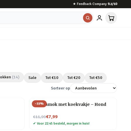
★
Feedback Company
9.2
/10
sokken
(
14
)
Sale
Tot €
10
Tot €
20
Tot €
50
Sorteer op
-
33
%
Dierenmok met koekvakje – Hond
Nu voor
€7,99
€11,99
✔
Voor 22:45 besteld, morgen in huis!