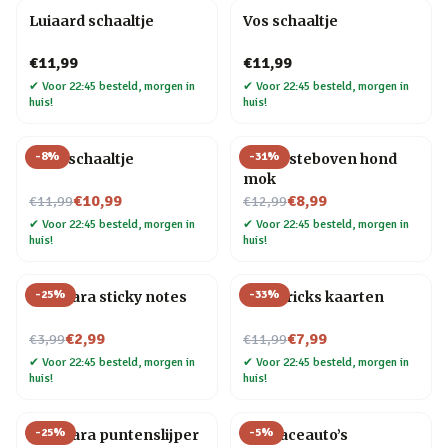
Luiaard schaaltje
Vos schaaltje
€11,99
€11,99
✔
Voor 22:45 besteld, morgen in
✔
Voor 22:45 besteld, morgen in
huis!
huis!
-
8
%
-
31
%
Beer schaaltje
Ondersteboven hond
mok
Nu voor
Nu voor
€10,99
€8,99
€11,99
€12,99
✔
Voor 22:45 besteld, morgen in
✔
Voor 22:45 besteld, morgen in
huis!
huis!
-
25
%
-
33
%
Capibara sticky notes
Dog Tricks kaarten
Nu voor
Nu voor
€2,99
€7,99
€3,99
€11,99
✔
Voor 22:45 besteld, morgen in
✔
Voor 22:45 besteld, morgen in
huis!
huis!
-
25
%
-
5
%
Capibara puntenslijper
DIY raceauto’s