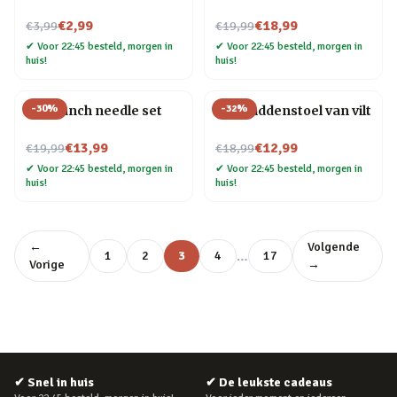
Nu voor
Nu voor
€2,99
€18,99
€3,99
€19,99
✔
Voor 22:45 besteld, morgen in
✔
Voor 22:45 besteld, morgen in
huis!
huis!
-
30
%
-
32
%
Kat punch needle set
DIY paddenstoel van vilt
Nu voor
Nu voor
€13,99
€12,99
€19,99
€18,99
✔
Voor 22:45 besteld, morgen in
✔
Voor 22:45 besteld, morgen in
huis!
huis!
←
Volgende
…
1
2
3
4
17
Vorige
→
✔
Snel in huis
✔
De leukste cadeaus