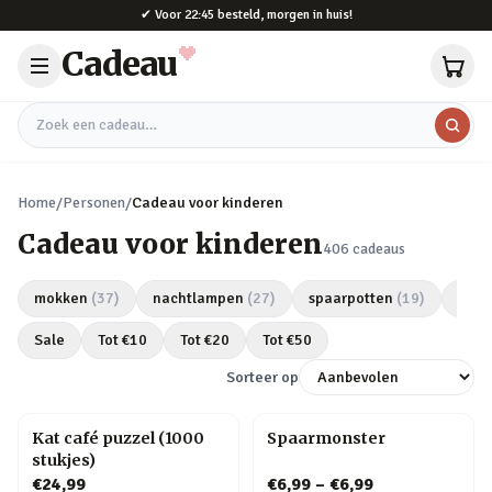
Naar hoofdinhoud
✔
Voor 22:45 besteld, morgen in huis!
Cadeau
Zoek een cadeau
Home
/
Personen
/
Cadeau voor kinderen
Cadeau voor kinderen
406
cadeaus
mokken
(
37
)
nachtlampen
(
27
)
spaarpotten
(
19
)
lam
Sale
Tot €
10
Tot €
20
Tot €
50
Sorteer op
Kat café puzzel (1000
Spaarmonster
stukjes)
€24,99
€6,99
–
€6,99