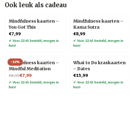
Ook leuk als cadeau
Mindfulness kaarten –
Mindfulness kaarten –
You Got This
Kama Sutra
€7,99
€8,99
✔
Voor 22:45 besteld, morgen in
✔
Voor 22:45 besteld, morgen in
huis!
huis!
-
11
%
Mindfulness kaarten –
What to Do kraskaarten
Mindful Meditation
– Dates
Nu voor
€7,99
€15,99
€8,99
✔
Voor 22:45 besteld, morgen in
✔
Voor 22:45 besteld, morgen in
huis!
huis!