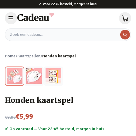
Naar hoofdinhoud
✔
Voor 22:45 besteld, morgen in huis!
Cadeau
Zoek een cadeau
Home
/
Kaartspellen
/
Honden kaartspel
Honden kaartspel
Nu voor
€5,99
€8,99
✔ Op voorraad —
Voor 22:45 besteld, morgen in huis!