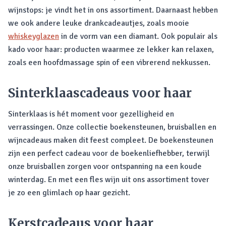
wijnstops: je vindt het in ons assortiment. Daarnaast hebben
we ook andere leuke drankcadeautjes, zoals mooie
whiskeyglazen
in de vorm van een diamant. Ook populair als
kado voor haar: producten waarmee ze lekker kan relaxen,
zoals een hoofdmassage spin of een vibrerend nekkussen.
Sinterklaascadeaus voor haar
Sinterklaas is hét moment voor gezelligheid en
verrassingen. Onze collectie boekensteunen, bruisballen en
wijncadeaus maken dit feest compleet. De boekensteunen
zijn een perfect cadeau voor de boekenliefhebber, terwijl
onze bruisballen zorgen voor ontspanning na een koude
winterdag. En met een fles wijn uit ons assortiment tover
je zo een glimlach op haar gezicht.
Kerstcadeaus voor haar