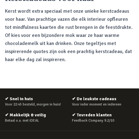
Kerst wordt extra speciaal met onze unieke kerstcadeaus
voor haar. Van prachtige vazen die elk interieur opfleuren
tot mindfulness kaarten die rust brengen in de feestdrukte.
Of kies voor een bijzondere mok waar ze haar warme
chocolademelk uit kan drinken. Onze tegeltjes met
inspirerende quotes zijn ook een prachtig kerstcadeau, dat
haar elke dag zal inspireren.
✔
Snel in huis
✔
De leukste cadeaus
Voor 22:45 besteld, morgen in huis!
Voor ieder moment en iedereen
✔
Makkelijk & veilig
✔
Tevreden klanten
Betaal o.a. met iDEAL
Feedback Company 9.2/10