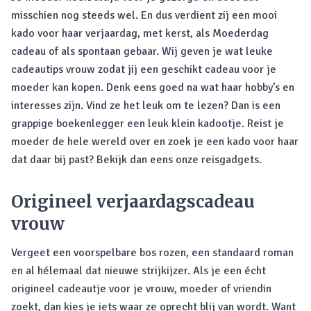
misschien nog steeds wel. En dus verdient zij een mooi
kado voor haar verjaardag, met kerst, als Moederdag
cadeau of als spontaan gebaar. Wij geven je wat leuke
cadeautips vrouw zodat jij een geschikt cadeau voor je
moeder kan kopen. Denk eens goed na wat haar hobby’s en
interesses zijn. Vind ze het leuk om te lezen? Dan is een
grappige boekenlegger een leuk klein kadootje. Reist je
moeder de hele wereld over en zoek je een kado voor haar
dat daar bij past? Bekijk dan eens onze reisgadgets.
Origineel verjaardagscadeau
vrouw
Vergeet een voorspelbare bos rozen, een standaard roman
en al hélemaal dat nieuwe strijkijzer. Als je een écht
origineel cadeautje voor je vrouw, moeder of vriendin
zoekt, dan kies je iets waar ze oprecht blij van wordt. Want