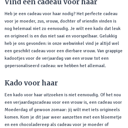
Vind een cadeau voor haar
Heb je een cadeau voor haar nodig? Het perfecte cadeau
voor je moeder, zus, vrouw, dochter of vriendin vinden is
nog helemaal niet zo eenvoudig. Je wilt een kado dat leuk
en origineel is en dus niet saai en voorspelbaar. Gelukkig
heb je ons gevonden: in onze webwinkel vind je altijd wel
een geschikt cadeau voor een dierbare vrouw. Van grappige
kadootjes voor de verjaardag van een vrouw tot een
gepersonaliseerd cadeau: we hebben het allemaal.
Kado voor haar
Een kado voor haar uitzoeken is niet eenvoudig. Of het nou
een verjaardagscadeau voor een vrouw is, een cadeau voor
Moederdag of gewoon zomaar: jij wilt met iets origineels
komen. Kom je dit jaar weer aanzetten met een bloemetje
en een chocoladereep als cadeau voor je moeder of