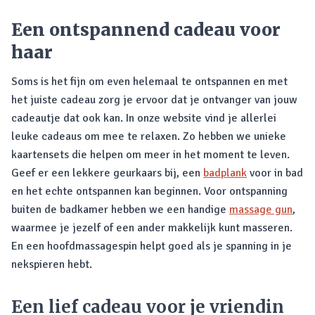
Een ontspannend cadeau voor
haar
Soms is het fijn om even helemaal te ontspannen en met
het juiste cadeau zorg je ervoor dat je ontvanger van jouw
cadeautje dat ook kan. In onze website vind je allerlei
leuke cadeaus om mee te relaxen. Zo hebben we unieke
kaartensets die helpen om meer in het moment te leven.
Geef er een lekkere geurkaars bij, een
badplank
voor in bad
en het echte ontspannen kan beginnen. Voor ontspanning
buiten de badkamer hebben we een handige
massage gun
,
waarmee je jezelf of een ander makkelijk kunt masseren.
En een hoofdmassagespin helpt goed als je spanning in je
nekspieren hebt.
Een lief cadeau voor je vriendin