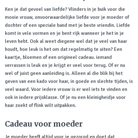
Ken je dat gevoel van liefde? Vlinders in je buik voor die
mooie vrouw, onvoorwaardelijke liefde voor je moeder of
dochter of een speciale band met je beste vriendin. Liefde
komt in vele vormen en je bent rijk wanneer je het in je
leven hebt. Ook al weet diegene wel dat je veel van haar
houdt, hoe leuk is het om dat regelmatig te uiten? Een
kaartje, bloemen of een origineel cadeau. iemand
verrassen is leuk en je krijgt er veel voor terug. Of er nu
wel of juist geen aanleiding is. Alleen al die blik bij het
geven van een kado voor haar, in goede en slechte tijden, is
veel waard. Voor iedere vrouw is er wel iets te vinden en
ook in iedere prijsklasse. Of je nu een kleinigheidje voor
haar zoekt of flink wilt uitpakken.
Cadeau voor moeder
Je moeder heeft altijd voor je gezorgd en doet dat