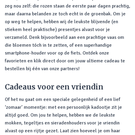
zeg nou zelf: die rozen staan de eerste paar dagen prachtig,
maar daarna belanden ze toch echt in de groenbak. Om je
op weg te helpen, hebben wij de leukste blijvende (en
stiekem heel praktische) presentjes alvast voor je
verzameld. Denk bijvoorbeeld aan een prachtige vaas om
die bloemen tóch in te zetten, of een superhandige
smartphone-houder voor op de fiets. Ontdek onze
favorieten en klik direct door om jouw ultieme cadeau te
bestellen bij één van onze partners!
Cadeaus voor een vriendin
Of het nu gaat om een speciale gelegenheid of een lief
‘zomaar’ momentje: met een persoonlijk kadootje zit je
altijd goed. Om jou te helpen, hebben we de leukste
mokken, tegeltjes en sieradenhouders voor je vriendin
alvast op een rijtje gezet. Laat zien hoeveel je om haar