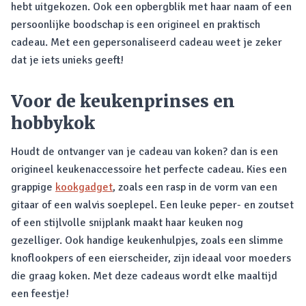
hebt uitgekozen. Ook een opbergblik met haar naam of een
persoonlijke boodschap is een origineel en praktisch
cadeau. Met een gepersonaliseerd cadeau weet je zeker
dat je iets unieks geeft!
Voor de keukenprinses en
hobbykok
Houdt de ontvanger van je cadeau van koken? dan is een
origineel keukenaccessoire het perfecte cadeau. Kies een
grappige
kookgadget
, zoals een rasp in de vorm van een
gitaar of een walvis soeplepel. Een leuke peper- en zoutset
of een stijlvolle snijplank maakt haar keuken nog
gezelliger. Ook handige keukenhulpjes, zoals een slimme
knoflookpers of een eierscheider, zijn ideaal voor moeders
die graag koken. Met deze cadeaus wordt elke maaltijd
een feestje!