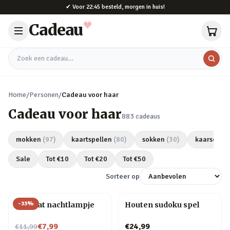
Naar hoofdinhoud
✔
Voor 22:45 besteld, morgen in huis!
Cadeau
Zoek een cadeau
Home
/
Personen
/
Cadeau voor haar
Cadeau voor haar
883
cadeaus
mokken
(
97
)
kaartspellen
(
80
)
sokken
(
30
)
kaarsen
(
2
Sale
Tot €
10
Tot €
20
Tot €
50
Sorteer op
-
33
%
Mini kat nachtlampje
Houten sudoku spel
Nu voor
€7,99
€24,99
€11,99