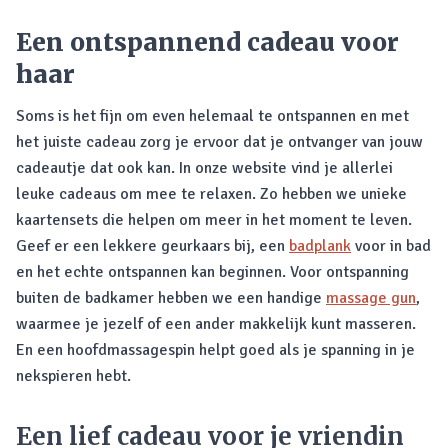
Een ontspannend cadeau voor
haar
Soms is het fijn om even helemaal te ontspannen en met
het juiste cadeau zorg je ervoor dat je ontvanger van jouw
cadeautje dat ook kan. In onze website vind je allerlei
leuke cadeaus om mee te relaxen. Zo hebben we unieke
kaartensets die helpen om meer in het moment te leven.
Geef er een lekkere geurkaars bij, een
badplank
voor in bad
en het echte ontspannen kan beginnen. Voor ontspanning
buiten de badkamer hebben we een handige
massage gun
,
waarmee je jezelf of een ander makkelijk kunt masseren.
En een hoofdmassagespin helpt goed als je spanning in je
nekspieren hebt.
Een lief cadeau voor je vriendin