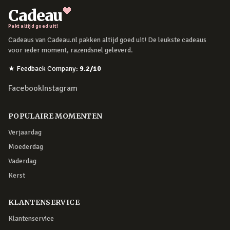
Cadeau
Pakt altijd goed uit!
Cadeaus van Cadeau.nl pakken altijd goed uit! De leukste cadeaus
voor ieder moment, razendsnel geleverd.
★
Feedback Company
:
9.2
/10
Facebook
Instagram
POPULAIRE MOMENTEN
Verjaardag
Moederdag
Vaderdag
Kerst
KLANTENSERVICE
Klantenservice