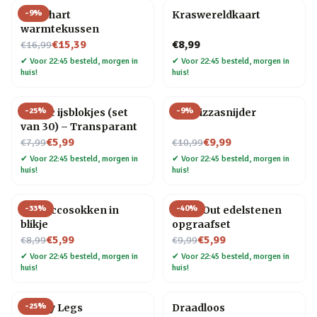
-
9
%
Rood hart
Kraswereldkaart
warmtekussen
Nu voor
€15,39
€8,99
€16,99
✔
Voor 22:45 besteld, morgen in
✔
Voor 22:45 besteld, morgen in
huis!
huis!
-
25
%
-
9
%
Plastic ijsblokjes (set
Kat Pizzasnijder
van 30) – Transparant
Nu voor
Nu voor
€5,99
€9,99
€7,99
€10,99
✔
Voor 22:45 besteld, morgen in
✔
Voor 22:45 besteld, morgen in
huis!
huis!
-
33
%
-
40
%
Proseccosokken in
Dig It Out edelstenen
blikje
opgraafset
Nu voor
Nu voor
€5,99
€5,99
€8,99
€9,99
✔
Voor 22:45 besteld, morgen in
✔
Voor 22:45 besteld, morgen in
huis!
huis!
-
25
%
Happy Legs
Draadloos