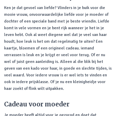
Ken je dat gevoel van liefde? Vlinders in je buik voor die
mooie vrouw, onvoorwaardelijke liefde voor je moeder of
dochter of een speciale band met je beste vriendin. Liefde
komt in vele vormen en je bent rijk wanneer je het in je
leven hebt. Ook al weet diegene wel dat je veel van haar
houdt, hoe leuk is het om dat regelmatig te uiten? Een
kaartje, bloemen of een origineel cadeau. iemand
verrassen is leuk en je krijgt er veel voor terug. Of er nu
wel of juist geen aanleiding is. Alleen al die blik bij het
geven van een kado voor haar, in goede en slechte tijden, is
veel waard. Voor iedere vrouw is er wel iets te vinden en
ook in iedere prijsklasse. Of je nu een kleinigheidje voor
haar zoekt of flink wilt uitpakken.
Cadeau voor moeder
Je moeder heeft altijd voor je gezorgd en doet dat