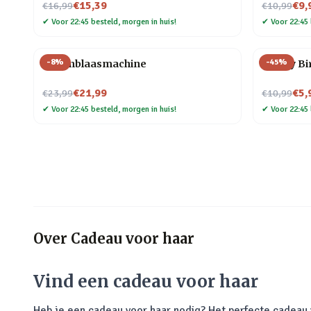
Nu voor
Nu voor
€15,39
€9,
€16,99
€10,99
✔
Voor 22:45 besteld, morgen in huis!
✔
Voor 22:45 
-
8
%
-
45
%
Bellenblaasmachine
Happy Bir
Nu voor
Nu voor
€21,99
€5,
€23,99
€10,99
✔
Voor 22:45 besteld, morgen in huis!
✔
Voor 22:45 
Over
Cadeau voor haar
Vind een cadeau voor haar
Heb je een cadeau voor haar nodig? Het perfecte cadeau v