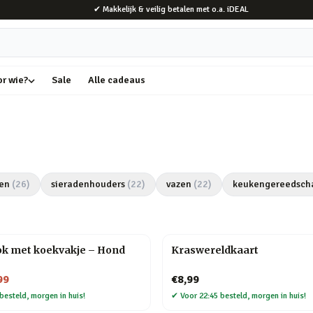
✔ Makkelijk & veilig betalen met o.a. iDEAL
or wie?
Sale
Alle cadeaus
en
(
26
)
sieradenhouders
(
22
)
vazen
(
22
)
keukengereedsch
k met koekvakje – Hond
Kraswereldkaart
99
€8,99
besteld, morgen in huis!
✔
Voor 22:45 besteld, morgen in huis!