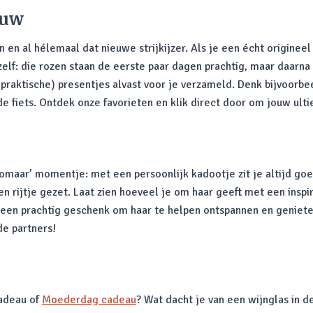
ouw
en al hélemaal dat nieuwe strijkijzer. Als je een écht origineel
 zelf: die rozen staan de eerste paar dagen prachtig, maar daarn
 praktische) presentjes alvast voor je verzameld. Denk bijvoorb
 fiets. Ontdek onze favorieten en klik direct door om jouw ulti
‘zomaar’ momentje: met een persoonlijk kadootje zit je altijd g
een rijtje gezet. Laat zien hoeveel je om haar geeft met een ins
 een prachtig geschenk om haar te helpen ontspannen en geniet
de partners!
cadeau of
Moederdag cadeau
? Wat dacht je van een wijnglas in d