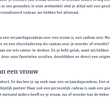
eb je ons gevonden: in onze webwinkel vind je altijd wel een ges
ersonaliseerd cadeau: we hebben het allemaal.
nou een verjaardagscadeau voor een vrouw is, een cadeau voor Mo
en een chocoladereep als cadeau voor je moeder of vriendin? Nee
 aan om iets ruimer te denken. En je hebt geluk, want wij hebben
is door onze favorieten scrollen, doorklikken en direct een origi
van een vrouw
enkort. En dus ben je op zoek naar een verjaardagscadeau. Een v
hijnlijk punten! Maar ook een persoonlijk cadeau is vaak een g
dat niemand anders heeft en je vrouw, zus of moeder kan de beke