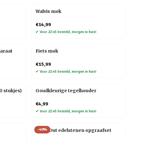
Walvis mok
€14,99
✔
Voor 22:45 besteld, morgen in huis!
araat
Fiets mok
€15,99
✔
Voor 22:45 besteld, morgen in huis!
 stukjes)
Goudkleurige tegelhouder
€4,99
✔
Voor 22:45 besteld, morgen in huis!
-
40
%
Dig It Out edelstenen opgraafset