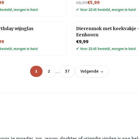
Nu voor
99
€5,99
€8,99
besteld, morgen in huis!
✔
Voor 22:45 besteld, morgen in huis!
thday wijnglas
Dierenmok met koekvakje 
Eenhoorn
99
€9,99
besteld, morgen in huis!
✔
Voor 22:45 besteld, morgen in huis!
…
1
2
37
Volgende →
oor je moeder, zus, vrouw, dochter of vriendin vinden is nog hel