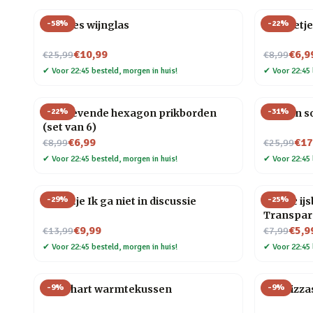
-
58
%
-
22
%
Wijnfles wijnglas
Mannetje
Nu voor
Nu voor
€10,99
€6,9
€25,99
€8,99
✔
Voor 22:45 besteld, morgen in huis!
✔
Voor 22:45 
-
22
%
-
31
%
Zelfklevende hexagon prikborden
Houten so
(set van 6)
Nu voor
Nu voor
€6,99
€17
€8,99
€25,99
✔
Voor 22:45 besteld, morgen in huis!
✔
Voor 22:45 
-
29
%
-
25
%
Tegeltje Ik ga niet in discussie
Plastic ij
Transpar
Nu voor
Nu voor
€9,99
€5,9
€13,99
€7,99
✔
Voor 22:45 besteld, morgen in huis!
✔
Voor 22:45 
-
9
%
-
9
%
Rood hart warmtekussen
Kat Pizza