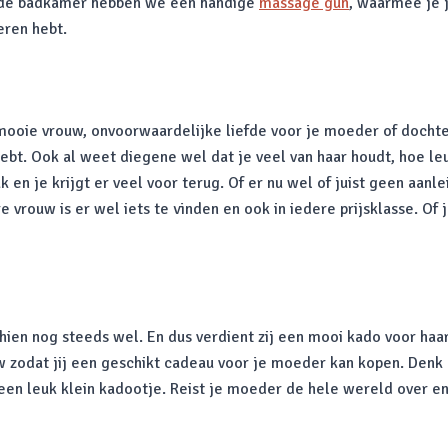
n de badkamer hebben we een handige
massage gun
, waarmee je 
eren hebt.
e mooie vrouw, onvoorwaardelijke liefde voor je moeder of dochte
 hebt. Ook al weet diegene wel dat je veel van haar houdt, hoe le
en je krijgt er veel voor terug. Of er nu wel of juist geen aanlei
e vrouw is er wel iets te vinden en ook in iedere prijsklasse. Of j
hien nog steeds wel. En dus verdient zij een mooi kado voor haa
 zodat jij een geschikt cadeau voor je moeder kan kopen. Denk e
en leuk klein kadootje. Reist je moeder de hele wereld over en 