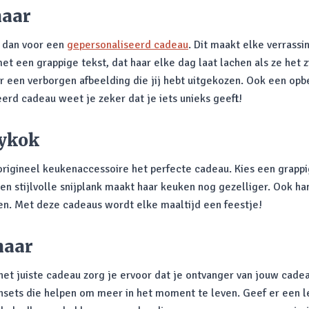
haar
s dan voor een
gepersonaliseerd cadeau
. Dit maakt elke verrassi
et een grappige tekst, dat haar elke dag laat lachen als ze het
t er een verborgen afbeelding die jij hebt uitgekozen. Ook een o
erd cadeau weet je zeker dat je iets unieks geeft!
bykok
origineel keukenaccessoire het perfecte cadeau. Kies een grapp
een stijlvolle snijplank maakt haar keuken nog gezelliger. Ook h
ken. Met deze cadeaus wordt elke maaltijd een feestje!
haar
t juiste cadeau zorg je ervoor dat je ontvanger van jouw cadeau
sets die helpen om meer in het moment te leven. Geef er een l