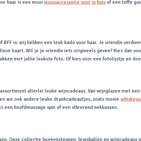
oor haar is een mooi
woonaccessoire voor in huis
of een toffe ga
 BFF is: wij hebben een leuk kado voor haar. Je vriendin verdient 
ieve kaart. Wil je je vriendin iets origineels geven? Kies dan 
ken met jullie leukste foto. Of kies voor een fotolijstje en doe 
ns assortiment allerlei leuke wijncadeaus. Van wijnglazen met ee
ebben we ook andere leuke drankcadeautjes, zoals mooie
whiskeyg
ls een hoofdmassage spin of een vibrerend nekkussen.
ngen. Onze collectie boekensteunen, bruisballen en wijncadeaus