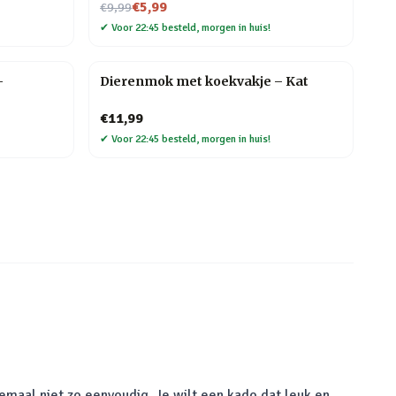
Nu voor
€5,99
€9,99
✔
Voor 22:45 besteld, morgen in huis!
–
Dierenmok met koekvakje – Kat
€11,99
✔
Voor 22:45 besteld, morgen in huis!
emaal niet zo eenvoudig. Je wilt een kado dat leuk en