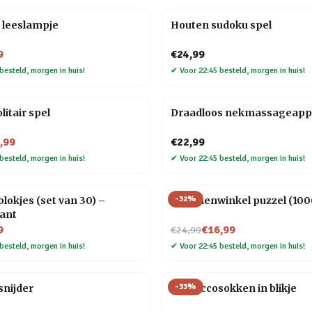
 leeslampje
Houten sudoku spel
9
€24,99
besteld, morgen in huis!
✔
Voor 22:45 besteld, morgen in huis!
litair spel
Draadloos nekmassageapp
,99
€22,99
besteld, morgen in huis!
✔
Voor 22:45 besteld, morgen in huis!
-
32
%
sblokjes (set van 30) –
Bloemenwinkel puzzel (1000
ant
Nu voor
9
€16,99
€24,99
besteld, morgen in huis!
✔
Voor 22:45 besteld, morgen in huis!
-
33
%
snijder
Proseccosokken in blikje