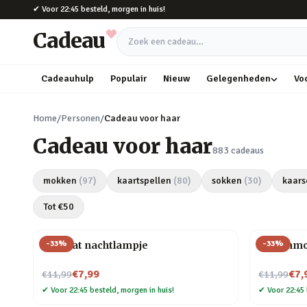
Naar hoofdinhoud
✔
Voor 22:45 besteld, morgen in huis!
Cadeau
Zoek een cadeau
Cadeauhulp
Populair
Nieuw
Gelegenheden
Vo
Home
/
Personen
/
Cadeau voor haar
Cadeau voor haar
883
cadeaus
mokken
(
97
)
kaartspellen
(
80
)
sokken
(
30
)
kaars
Tot €
50
-
33
%
-
33
%
Mini kat nachtlampje
Dierenmo
Nu voor
Nu voor
€7,99
€7,
€11,99
€11,99
✔
Voor 22:45 besteld, morgen in huis!
✔
Voor 22:45 