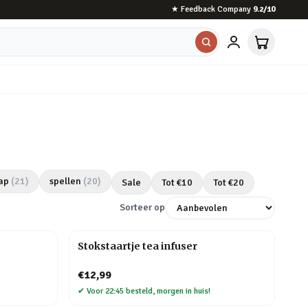
★
Feedback Company
9.2
/10
ap
(
21
)
spellen
(
20
)
Sale
Tot €
10
Tot €
20
Sorteer op
Stokstaartje tea infuser
€12,99
✔
Voor 22:45 besteld, morgen in huis!