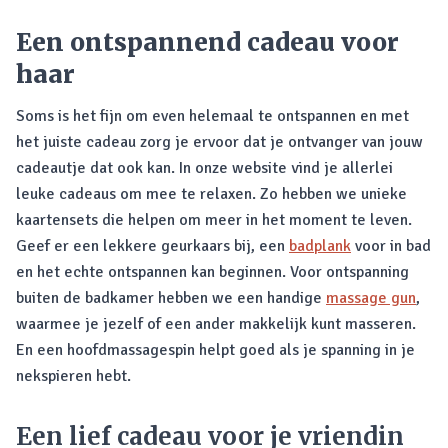
Een ontspannend cadeau voor
haar
Soms is het fijn om even helemaal te ontspannen en met
het juiste cadeau zorg je ervoor dat je ontvanger van jouw
cadeautje dat ook kan. In onze website vind je allerlei
leuke cadeaus om mee te relaxen. Zo hebben we unieke
kaartensets die helpen om meer in het moment te leven.
Geef er een lekkere geurkaars bij, een
badplank
voor in bad
en het echte ontspannen kan beginnen. Voor ontspanning
buiten de badkamer hebben we een handige
massage gun
,
waarmee je jezelf of een ander makkelijk kunt masseren.
En een hoofdmassagespin helpt goed als je spanning in je
nekspieren hebt.
Een lief cadeau voor je vriendin