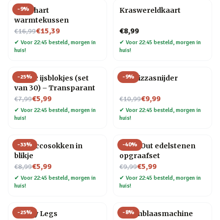
-
9
%
Rood hart
Kraswereldkaart
warmtekussen
Nu voor
€15,39
€8,99
€16,99
✔
Voor 22:45 besteld, morgen in
✔
Voor 22:45 besteld, morgen in
huis!
huis!
-
25
%
-
9
%
Plastic ijsblokjes (set
Kat Pizzasnijder
van 30) – Transparant
Nu voor
Nu voor
€5,99
€9,99
€7,99
€10,99
✔
Voor 22:45 besteld, morgen in
✔
Voor 22:45 besteld, morgen in
huis!
huis!
-
33
%
-
40
%
Proseccosokken in
Dig It Out edelstenen
blikje
opgraafset
Nu voor
Nu voor
€5,99
€5,99
€8,99
€9,99
✔
Voor 22:45 besteld, morgen in
✔
Voor 22:45 besteld, morgen in
huis!
huis!
-
25
%
-
8
%
Happy Legs
Bellenblaasmachine