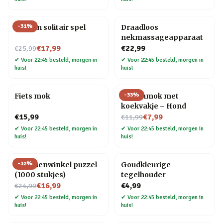
-
31
%
Houten solitair spel
Draadloos
nekmassageapparaat
Nu voor
€17,99
€22,99
€25,99
✔
Voor 22:45 besteld, morgen in
✔
Voor 22:45 besteld, morgen in
huis!
huis!
-
33
%
Fiets mok
Dierenmok met
koekvakje – Hond
Nu voor
€15,99
€7,99
€11,99
✔
Voor 22:45 besteld, morgen in
✔
Voor 22:45 besteld, morgen in
huis!
huis!
-
32
%
Bloemenwinkel puzzel
Goudkleurige
(1000 stukjes)
tegelhouder
Nu voor
€16,99
€4,99
€24,99
✔
Voor 22:45 besteld, morgen in
✔
Voor 22:45 besteld, morgen in
huis!
huis!