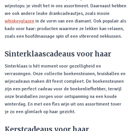
wijnstops: je vindt het in ons assortiment. Daarnaast hebben
we ook andere leuke drankcadeautjes, zoals mooie
whiskeyglazen
in de vorm van een diamant. Ook populair als
kado voor haar: producten waarmee ze lekker kan relaxen,
zoals een hoofdmassage spin of een vibrerend nekkussen.
Sinterklaascadeaus voor haar
Sinterklaas is hét moment voor gezelligheid en
verrassingen. Onze collectie boekensteunen, bruisballen en
wijncadeaus maken dit feest compleet. De boekensteunen
zijn een perfect cadeau voor de boekenliefhebber, terwijl
onze bruisballen zorgen voor ontspanning na een koude
winterdag. En met een fles wijn uit ons assortiment tover
je zo een glimlach op haar gezicht.
Kerstcadeaus voor haar