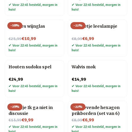
✔
Voor 22:45 besteld, morgen in
✔
Voor 22:45 besteld, morgen in
huis!
huis!
-
58
%
-
22
%
Wijnfles wijnglas
Mannetje leeslampje
Nu voor
Nu voor
€10,99
€6,99
€25,99
€8,99
✔
Voor 22:45 besteld, morgen in
✔
Voor 22:45 besteld, morgen in
huis!
huis!
Houten sudoku spel
Walvis mok
€24,99
€14,99
✔
Voor 22:45 besteld, morgen in
✔
Voor 22:45 besteld, morgen in
huis!
huis!
-
29
%
-
22
%
Tegeltje Ik ga niet in
Zelfklevende hexagon
discussie
prikborden (set van 6)
Nu voor
Nu voor
€9,99
€6,99
€13,99
€8,99
✔
Voor 22:45 besteld, morgen in
✔
Voor 22:45 besteld, morgen in
huis!
huis!