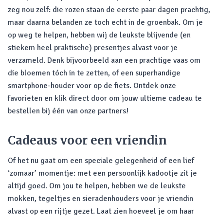
zeg nou zelf: die rozen staan de eerste paar dagen prachtig,
maar daarna belanden ze toch echt in de groenbak. Om je
op weg te helpen, hebben wij de leukste blijvende (en
stiekem heel praktische) presentjes alvast voor je
verzameld. Denk bijvoorbeeld aan een prachtige vaas om
die bloemen tóch in te zetten, of een superhandige
smartphone-houder voor op de fiets. Ontdek onze
favorieten en klik direct door om jouw ultieme cadeau te
bestellen bij één van onze partners!
Cadeaus voor een vriendin
Of het nu gaat om een speciale gelegenheid of een lief
‘zomaar’ momentje: met een persoonlijk kadootje zit je
altijd goed. Om jou te helpen, hebben we de leukste
mokken, tegeltjes en sieradenhouders voor je vriendin
alvast op een rijtje gezet. Laat zien hoeveel je om haar