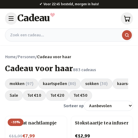
Naar hoofdinhoud
✔
Voor 22:45 besteld, morgen in huis!
Cadeau
Zoek een cadeau
Home
/
Personen
/
Cadeau voor haar
Cadeau voor haar
883
cadeaus
mokken
(
97
)
kaartspellen
(
80
)
sokken
(
30
)
kaarsen
(
2
Sale
Tot €
10
Tot €
20
Tot €
50
Sorteer op
-
33
%
Mini kat nachtlampje
Stokstaartje tea infuser
Nu voor
€7,99
€12,99
€11,99