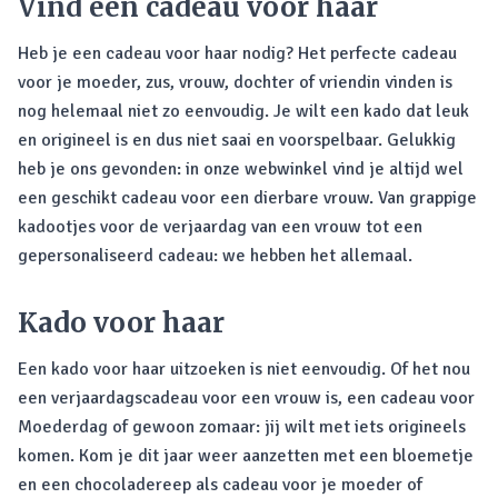
Vind een cadeau voor haar
Heb je een cadeau voor haar nodig? Het perfecte cadeau
voor je moeder, zus, vrouw, dochter of vriendin vinden is
nog helemaal niet zo eenvoudig. Je wilt een kado dat leuk
en origineel is en dus niet saai en voorspelbaar. Gelukkig
heb je ons gevonden: in onze webwinkel vind je altijd wel
een geschikt cadeau voor een dierbare vrouw. Van grappige
kadootjes voor de verjaardag van een vrouw tot een
gepersonaliseerd cadeau: we hebben het allemaal.
Kado voor haar
Een kado voor haar uitzoeken is niet eenvoudig. Of het nou
een verjaardagscadeau voor een vrouw is, een cadeau voor
Moederdag of gewoon zomaar: jij wilt met iets origineels
komen. Kom je dit jaar weer aanzetten met een bloemetje
en een chocoladereep als cadeau voor je moeder of