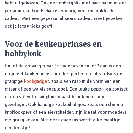
hebt uitgekozen. Ook een opbergblik met haar naam of een
persoonlijke boodschap is een origineel en praktisch
cadeau. Met een gepersonaliseerd cadeau weet je zeker
dat je iets unieks geeft!
Voor de keukenprinses en
hobbykok
Houdt de ontvanger van je cadeau van koken? dan is een
origineel keukenaccessoire het perfecte cadeau. Kies een
grappige
kookgadget
, zoals een rasp in de vorm van een
gitaar of een walvis soeplepel. Een leuke peper- en zoutset
of een stijlvolle snijplank maakt haar keuken nog
gezelliger. Ook handige keukenhulpjes, zoals een slimme
knoflookpers of een eierscheider, zijn ideaal voor moeders
die graag koken. Met deze cadeaus wordt elke maaltijd
een feestje!