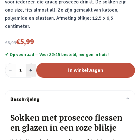
voor iedereen die graag prosecco drinkt. De sokken zijn
one size, fits almost all. Ze zijn gemaakt van katoen,
polyamide en elastaan. Afmeting blikje: 12,5 x 6,5
centimeter.
Nu voor
€5,99
€8,99
✔ Op voorraad —
Voor 22:45 besteld, morgen in huis!
−
Aantal
+
:
In winkelwagen
1
Beschrijving
⌄
Sokken met prosecco flessen
en glazen in een roze blikje