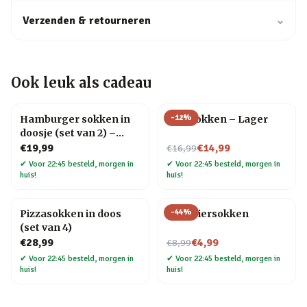
Verzenden & retourneren
⌄
Ook leuk als cadeau
-
12
%
Hamburger sokken in
Bier sokken – Lager
doosje (set van 2) –
Maat 41 t/m 45
Nu voor
€19,99
€14,99
€16,99
✔
Voor 22:45 besteld, morgen in
✔
Voor 22:45 besteld, morgen in
huis!
huis!
-
44
%
Pizzasokken in doos
Gele biersokken
(set van 4)
Nu voor
€28,99
€4,99
€8,99
✔
Voor 22:45 besteld, morgen in
✔
Voor 22:45 besteld, morgen in
huis!
huis!