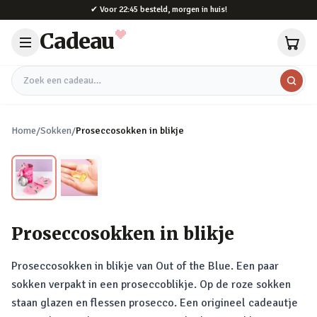
Naar hoofdinhoud
✔
Voor 22:45 besteld, morgen in huis!
Cadeau
Zoek een cadeau
Home
/
Sokken
/
Proseccosokken in blikje
Proseccosokken in blikje
Proseccosokken in blikje van Out of the Blue. Een paar
sokken verpakt in een proseccoblikje. Op de roze sokken
staan glazen en flessen prosecco. Een origineel cadeautje