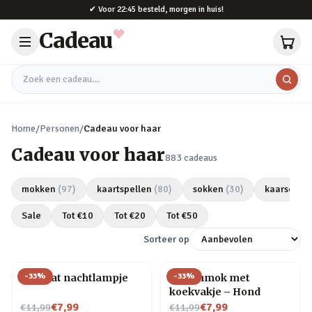
Naar hoofdinhoud
✔
Voor 22:45 besteld, morgen in huis!
Cadeau
Zoek een cadeau
Home
/
Personen
/
Cadeau voor haar
Cadeau voor haar
883
cadeaus
mokken
(
97
)
kaartspellen
(
80
)
sokken
(
30
)
kaarsen
(
2
Sale
Tot €
10
Tot €
20
Tot €
50
Sorteer op
-
33
%
-
33
%
Mini kat nachtlampje
Dierenmok met
koekvakje – Hond
Nu voor
Nu voor
€7,99
€7,99
€11,99
€11,99