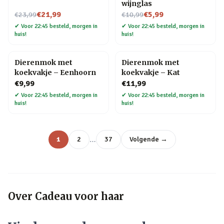
wijnglas
Nu voor
Nu voor
€21,99
€5,99
€23,99
€10,99
✔
Voor 22:45 besteld, morgen in
✔
Voor 22:45 besteld, morgen in
huis!
huis!
Dierenmok met
Dierenmok met
koekvakje – Eenhoorn
koekvakje – Kat
€9,99
€11,99
✔
Voor 22:45 besteld, morgen in
✔
Voor 22:45 besteld, morgen in
huis!
huis!
…
1
2
37
Volgende →
Over
Cadeau voor haar