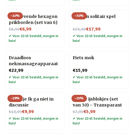
-
22
%
-
31
%
Zelfklevende hexagon
Houten solitair spel
prikborden (set van 6)
Nu voor
Nu voor
€6,99
€17,99
€8,99
€25,99
✔
Voor 22:45 besteld, morgen in
✔
Voor 22:45 besteld, morgen in
huis!
huis!
Draadloos
Fiets mok
nekmassageapparaat
€22,99
€15,99
✔
Voor 22:45 besteld, morgen in
✔
Voor 22:45 besteld, morgen in
huis!
huis!
-
29
%
-
25
%
Tegeltje Ik ga niet in
Plastic ijsblokjes (set
discussie
van 30) – Transparant
Nu voor
Nu voor
€9,99
€5,99
€13,99
€7,99
✔
Voor 22:45 besteld, morgen in
✔
Voor 22:45 besteld, morgen in
huis!
huis!