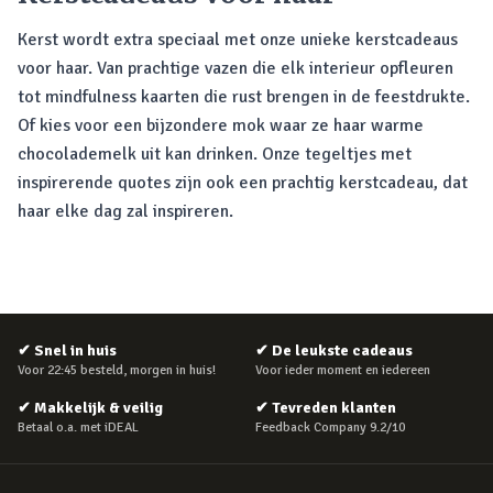
Kerst wordt extra speciaal met onze unieke kerstcadeaus
voor haar. Van prachtige vazen die elk interieur opfleuren
tot mindfulness kaarten die rust brengen in de feestdrukte.
Of kies voor een bijzondere mok waar ze haar warme
chocolademelk uit kan drinken. Onze tegeltjes met
inspirerende quotes zijn ook een prachtig kerstcadeau, dat
haar elke dag zal inspireren.
✔
Snel in huis
✔
De leukste cadeaus
Voor 22:45 besteld, morgen in huis!
Voor ieder moment en iedereen
✔
Makkelijk & veilig
✔
Tevreden klanten
Betaal o.a. met iDEAL
Feedback Company 9.2/10