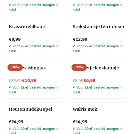
✔
Voor 22:45 besteld, morgen in
✔
Voor 22:45 besteld, morgen in
huis!
huis!
Kraswereldkaart
Stokstaartje tea infuser
€8,99
€12,99
✔
Voor 22:45 besteld, morgen in
✔
Voor 22:45 besteld, morgen in
huis!
huis!
-
58
%
-
22
%
Wijnfles wijnglas
Mannetje leeslampje
Nu voor
Nu voor
€10,99
€6,99
€25,99
€8,99
✔
Voor 22:45 besteld, morgen in
✔
Voor 22:45 besteld, morgen in
huis!
huis!
Houten sudoku spel
Walvis mok
€24,99
€14,99
✔
Voor 22:45 besteld, morgen in
✔
Voor 22:45 besteld, morgen in
huis!
huis!