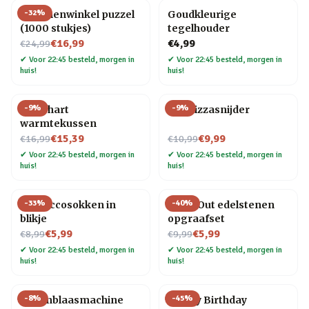
-
32
%
Bloemenwinkel puzzel
Goudkleurige
(1000 stukjes)
tegelhouder
Nu voor
€16,99
€4,99
€24,99
✔
Voor 22:45 besteld, morgen in
✔
Voor 22:45 besteld, morgen in
huis!
huis!
-
9
%
-
9
%
Rood hart
Kat Pizzasnijder
warmtekussen
Nu voor
Nu voor
€15,39
€9,99
€16,99
€10,99
✔
Voor 22:45 besteld, morgen in
✔
Voor 22:45 besteld, morgen in
huis!
huis!
-
33
%
-
40
%
Proseccosokken in
Dig It Out edelstenen
blikje
opgraafset
Nu voor
Nu voor
€5,99
€5,99
€8,99
€9,99
✔
Voor 22:45 besteld, morgen in
✔
Voor 22:45 besteld, morgen in
huis!
huis!
-
8
%
-
45
%
Bellenblaasmachine
Happy Birthday