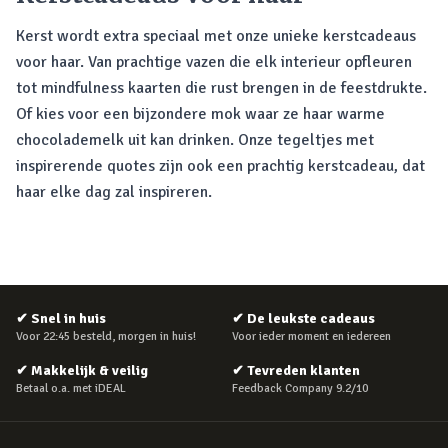
Kerst wordt extra speciaal met onze unieke kerstcadeaus
voor haar. Van prachtige vazen die elk interieur opfleuren
tot mindfulness kaarten die rust brengen in de feestdrukte.
Of kies voor een bijzondere mok waar ze haar warme
chocolademelk uit kan drinken. Onze tegeltjes met
inspirerende quotes zijn ook een prachtig kerstcadeau, dat
haar elke dag zal inspireren.
✔
Snel in huis
✔
De leukste cadeaus
Voor 22:45 besteld, morgen in huis!
Voor ieder moment en iedereen
✔
Makkelijk & veilig
✔
Tevreden klanten
Betaal o.a. met iDEAL
Feedback Company 9.2/10