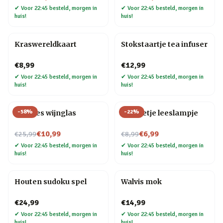
✔
Voor 22:45 besteld, morgen in
✔
Voor 22:45 besteld, morgen in
huis!
huis!
Kraswereldkaart
Stokstaartje tea infuser
€8,99
€12,99
✔
Voor 22:45 besteld, morgen in
✔
Voor 22:45 besteld, morgen in
huis!
huis!
-
58
%
-
22
%
Wijnfles wijnglas
Mannetje leeslampje
Nu voor
Nu voor
€10,99
€6,99
€25,99
€8,99
✔
Voor 22:45 besteld, morgen in
✔
Voor 22:45 besteld, morgen in
huis!
huis!
Houten sudoku spel
Walvis mok
€24,99
€14,99
✔
Voor 22:45 besteld, morgen in
✔
Voor 22:45 besteld, morgen in
huis!
huis!