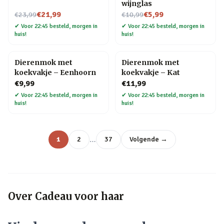
wijnglas
Nu voor
Nu voor
€21,99
€5,99
€23,99
€10,99
✔
Voor 22:45 besteld, morgen in
✔
Voor 22:45 besteld, morgen in
huis!
huis!
Dierenmok met
Dierenmok met
koekvakje – Eenhoorn
koekvakje – Kat
€9,99
€11,99
✔
Voor 22:45 besteld, morgen in
✔
Voor 22:45 besteld, morgen in
huis!
huis!
…
1
2
37
Volgende →
Over
Cadeau voor haar