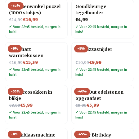
-
32
%
Bloemenwinkel puzzel
Goudkleurige
(1000 stukjes)
tegelhouder
Nu voor
€16,99
€4,99
€24,99
✔
Voor 22:45 besteld, morgen in
✔
Voor 22:45 besteld, morgen in
huis!
huis!
-
9
%
-
9
%
Rood hart
Kat Pizzasnijder
warmtekussen
Nu voor
Nu voor
€15,39
€9,99
€16,99
€10,99
✔
Voor 22:45 besteld, morgen in
✔
Voor 22:45 besteld, morgen in
huis!
huis!
-
33
%
-
40
%
Proseccosokken in
Dig It Out edelstenen
blikje
opgraafset
Nu voor
Nu voor
€5,99
€5,99
€8,99
€9,99
✔
Voor 22:45 besteld, morgen in
✔
Voor 22:45 besteld, morgen in
huis!
huis!
-
8
%
-
45
%
Bellenblaasmachine
Happy Birthday