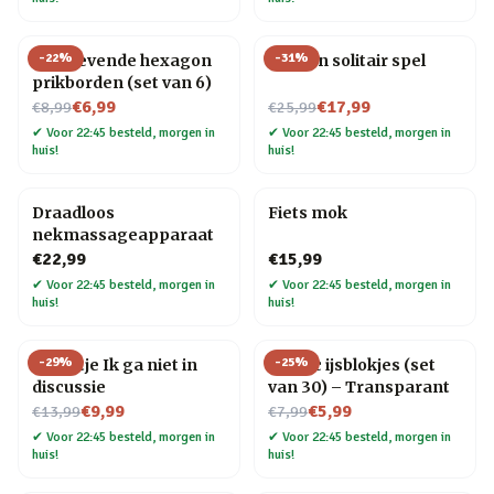
-
22
%
-
31
%
Zelfklevende hexagon
Houten solitair spel
prikborden (set van 6)
Nu voor
Nu voor
€6,99
€17,99
€8,99
€25,99
✔
Voor 22:45 besteld, morgen in
✔
Voor 22:45 besteld, morgen in
huis!
huis!
Draadloos
Fiets mok
nekmassageapparaat
€22,99
€15,99
✔
Voor 22:45 besteld, morgen in
✔
Voor 22:45 besteld, morgen in
huis!
huis!
-
29
%
-
25
%
Tegeltje Ik ga niet in
Plastic ijsblokjes (set
discussie
van 30) – Transparant
Nu voor
Nu voor
€9,99
€5,99
€13,99
€7,99
✔
Voor 22:45 besteld, morgen in
✔
Voor 22:45 besteld, morgen in
huis!
huis!