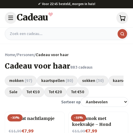
Naar hoofdinhoud
✔
Voor 22:45 besteld, morgen in huis!
Cadeau
Zoek een cadeau
Home
/
Personen
/
Cadeau voor haar
Cadeau voor haar
883
cadeaus
mokken
(
97
)
kaartspellen
(
80
)
sokken
(
30
)
kaarsen
(
2
Sale
Tot €
10
Tot €
20
Tot €
50
Sorteer op
-
33
%
-
33
%
Mini kat nachtlampje
Dierenmok met
koekvakje – Hond
Nu voor
Nu voor
€7,99
€7,99
€11,99
€11,99