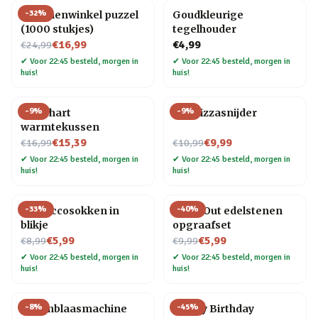
-
32
%
Bloemenwinkel puzzel
Goudkleurige
(1000 stukjes)
tegelhouder
Nu voor
€16,99
€4,99
€24,99
✔
Voor 22:45 besteld, morgen in
✔
Voor 22:45 besteld, morgen in
huis!
huis!
-
9
%
-
9
%
Rood hart
Kat Pizzasnijder
warmtekussen
Nu voor
Nu voor
€15,39
€9,99
€16,99
€10,99
✔
Voor 22:45 besteld, morgen in
✔
Voor 22:45 besteld, morgen in
huis!
huis!
-
33
%
-
40
%
Proseccosokken in
Dig It Out edelstenen
blikje
opgraafset
Nu voor
Nu voor
€5,99
€5,99
€8,99
€9,99
✔
Voor 22:45 besteld, morgen in
✔
Voor 22:45 besteld, morgen in
huis!
huis!
-
8
%
-
45
%
Bellenblaasmachine
Happy Birthday