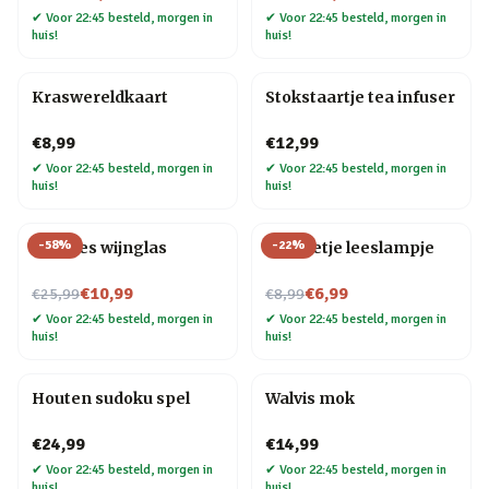
✔
Voor 22:45 besteld, morgen in
✔
Voor 22:45 besteld, morgen in
huis!
huis!
Kraswereldkaart
Stokstaartje tea infuser
€8,99
€12,99
✔
Voor 22:45 besteld, morgen in
✔
Voor 22:45 besteld, morgen in
huis!
huis!
-
58
%
-
22
%
Wijnfles wijnglas
Mannetje leeslampje
Nu voor
Nu voor
€10,99
€6,99
€25,99
€8,99
✔
Voor 22:45 besteld, morgen in
✔
Voor 22:45 besteld, morgen in
huis!
huis!
Houten sudoku spel
Walvis mok
€24,99
€14,99
✔
Voor 22:45 besteld, morgen in
✔
Voor 22:45 besteld, morgen in
huis!
huis!