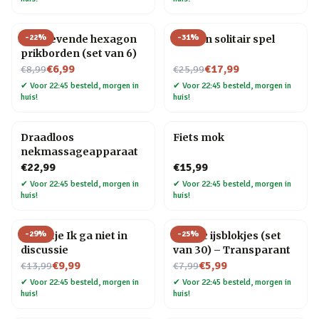
-
22
%
-
31
%
Zelfklevende hexagon
Houten solitair spel
prikborden (set van 6)
Nu voor
Nu voor
€6,99
€17,99
€8,99
€25,99
✔
Voor 22:45 besteld, morgen in
✔
Voor 22:45 besteld, morgen in
huis!
huis!
Draadloos
Fiets mok
nekmassageapparaat
€22,99
€15,99
✔
Voor 22:45 besteld, morgen in
✔
Voor 22:45 besteld, morgen in
huis!
huis!
-
29
%
-
25
%
Tegeltje Ik ga niet in
Plastic ijsblokjes (set
discussie
van 30) – Transparant
Nu voor
Nu voor
€9,99
€5,99
€13,99
€7,99
✔
Voor 22:45 besteld, morgen in
✔
Voor 22:45 besteld, morgen in
huis!
huis!