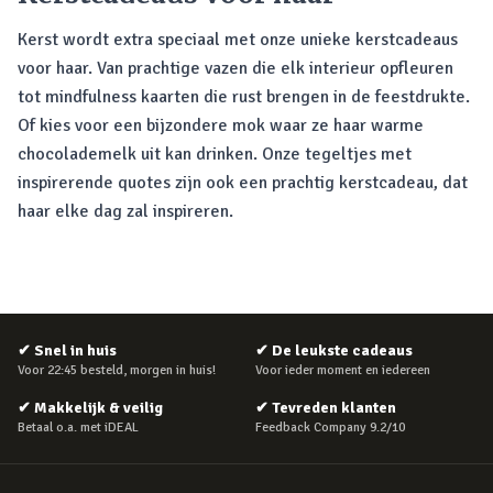
Kerst wordt extra speciaal met onze unieke kerstcadeaus
voor haar. Van prachtige vazen die elk interieur opfleuren
tot mindfulness kaarten die rust brengen in de feestdrukte.
Of kies voor een bijzondere mok waar ze haar warme
chocolademelk uit kan drinken. Onze tegeltjes met
inspirerende quotes zijn ook een prachtig kerstcadeau, dat
haar elke dag zal inspireren.
✔
Snel in huis
✔
De leukste cadeaus
Voor 22:45 besteld, morgen in huis!
Voor ieder moment en iedereen
✔
Makkelijk & veilig
✔
Tevreden klanten
Betaal o.a. met iDEAL
Feedback Company 9.2/10