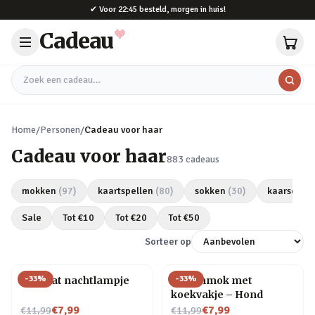
Naar hoofdinhoud
✔
Voor 22:45 besteld, morgen in huis!
Cadeau
Zoek een cadeau
Home
/
Personen
/
Cadeau voor haar
Cadeau voor haar
883
cadeaus
mokken
(
97
)
kaartspellen
(
80
)
sokken
(
30
)
kaarsen
(
2
Sale
Tot €
10
Tot €
20
Tot €
50
Sorteer op
-
33
%
-
33
%
Mini kat nachtlampje
Dierenmok met
koekvakje – Hond
Nu voor
Nu voor
€7,99
€7,99
€11,99
€11,99