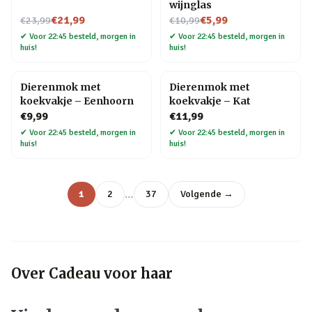
wijnglas
Nu voor
Nu voor
€21,99
€5,99
€23,99
€10,99
✔
Voor 22:45 besteld, morgen in
✔
Voor 22:45 besteld, morgen in
huis!
huis!
Dierenmok met
Dierenmok met
koekvakje – Eenhoorn
koekvakje – Kat
€9,99
€11,99
✔
Voor 22:45 besteld, morgen in
✔
Voor 22:45 besteld, morgen in
huis!
huis!
…
1
2
37
Volgende →
Over
Cadeau voor haar