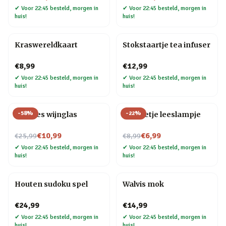
✔
Voor 22:45 besteld, morgen in
✔
Voor 22:45 besteld, morgen in
huis!
huis!
Kraswereldkaart
Stokstaartje tea infuser
€8,99
€12,99
✔
Voor 22:45 besteld, morgen in
✔
Voor 22:45 besteld, morgen in
huis!
huis!
-
58
%
-
22
%
Wijnfles wijnglas
Mannetje leeslampje
Nu voor
Nu voor
€10,99
€6,99
€25,99
€8,99
✔
Voor 22:45 besteld, morgen in
✔
Voor 22:45 besteld, morgen in
huis!
huis!
Houten sudoku spel
Walvis mok
€24,99
€14,99
✔
Voor 22:45 besteld, morgen in
✔
Voor 22:45 besteld, morgen in
huis!
huis!