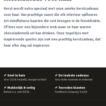
Kerst wordt extra speciaal met onze unieke kerstcadeaus
voor haar. Van prachtige vazen die elk interieur opfleuren
tot mindfulness kaarten die rust brengen in de feestdrukte.
Of kies voor een bijzondere mok waar ze haar warme
chocolademelk uit kan drinken. Onze tegeltjes met
inspirerende quotes zijn ook een prachtig kerstcadeau, dat
haar elke dag zal inspireren.
✔
Snel in huis
✔
De leukste cadeaus
Voor 22:45 besteld, morgen in huis!
Voor ieder moment en iedereen
✔
Makkelijk & veilig
✔
Tevreden klanten
Betaal o.a. met iDEAL
Feedback Company 9.2/10