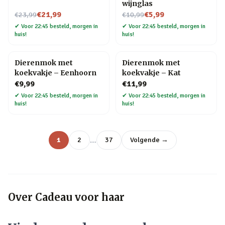
wijnglas
Nu voor
Nu voor
€21,99
€5,99
€23,99
€10,99
✔
Voor 22:45 besteld, morgen in
✔
Voor 22:45 besteld, morgen in
huis!
huis!
Dierenmok met
Dierenmok met
koekvakje – Eenhoorn
koekvakje – Kat
€9,99
€11,99
✔
Voor 22:45 besteld, morgen in
✔
Voor 22:45 besteld, morgen in
huis!
huis!
…
1
2
37
Volgende →
Over
Cadeau voor haar