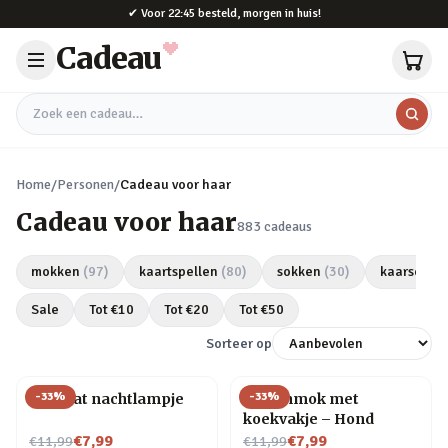
Naar hoofdinhoud
✔
Voor 22:45 besteld, morgen in huis!
Cadeau
Zoek een cadeau
Home
/
Personen
/
Cadeau voor haar
Cadeau voor haar
883
cadeaus
mokken
(
97
)
kaartspellen
(
80
)
sokken
(
30
)
kaarsen
(
2
Sale
Tot €
10
Tot €
20
Tot €
50
Sorteer op
-
33
%
-
33
%
Mini kat nachtlampje
Dierenmok met
koekvakje – Hond
Nu voor
Nu voor
€7,99
€7,99
€11,99
€11,99