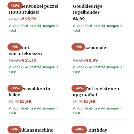
-
32
%
Bloemenwinkel puzzel
Goudkleurige
(1000 stukjes)
tegelhouder
Nu voor
€16,99
€4,99
€24,99
✔
Voor 22:45 besteld, morgen in
✔
Voor 22:45 besteld, morgen in
huis!
huis!
-
9
%
-
9
%
Rood hart
Kat Pizzasnijder
warmtekussen
Nu voor
Nu voor
€15,39
€9,99
€16,99
€10,99
✔
Voor 22:45 besteld, morgen in
✔
Voor 22:45 besteld, morgen in
huis!
huis!
-
33
%
-
40
%
Proseccosokken in
Dig It Out edelstenen
blikje
opgraafset
Nu voor
Nu voor
€5,99
€5,99
€8,99
€9,99
✔
Voor 22:45 besteld, morgen in
✔
Voor 22:45 besteld, morgen in
huis!
huis!
-
8
%
-
45
%
Bellenblaasmachine
Happy Birthday