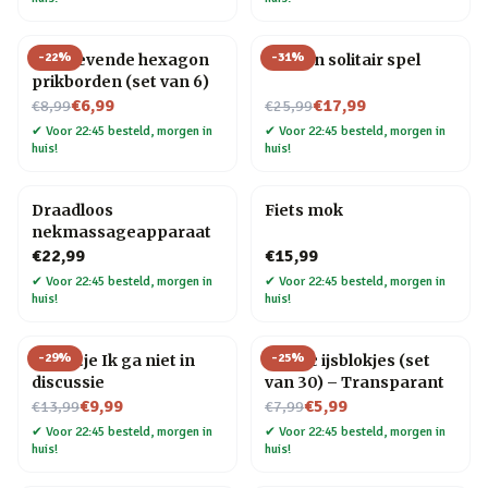
-
22
%
-
31
%
Zelfklevende hexagon
Houten solitair spel
prikborden (set van 6)
Nu voor
Nu voor
€6,99
€17,99
€8,99
€25,99
✔
Voor 22:45 besteld, morgen in
✔
Voor 22:45 besteld, morgen in
huis!
huis!
Draadloos
Fiets mok
nekmassageapparaat
€22,99
€15,99
✔
Voor 22:45 besteld, morgen in
✔
Voor 22:45 besteld, morgen in
huis!
huis!
-
29
%
-
25
%
Tegeltje Ik ga niet in
Plastic ijsblokjes (set
discussie
van 30) – Transparant
Nu voor
Nu voor
€9,99
€5,99
€13,99
€7,99
✔
Voor 22:45 besteld, morgen in
✔
Voor 22:45 besteld, morgen in
huis!
huis!