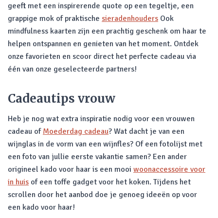
geeft met een inspirerende quote op een tegeltje, een
grappige mok of praktische
sieradenhouders
Ook
mindfulness kaarten zijn een prachtig geschenk om haar te
helpen ontspannen en genieten van het moment. Ontdek
onze favorieten en scoor direct het perfecte cadeau via
één van onze geselecteerde partners!
Cadeautips vrouw
Heb je nog wat extra inspiratie nodig voor een vrouwen
cadeau of
Moederdag cadeau
? Wat dacht je van een
wijnglas in de vorm van een wijnfles? Of een fotolijst met
een foto van jullie eerste vakantie samen? Een ander
origineel kado voor haar is een mooi
woonaccessoire voor
in huis
of een toffe gadget voor het koken. Tijdens het
scrollen door het aanbod doe je genoeg ideeën op voor
een kado voor haar!