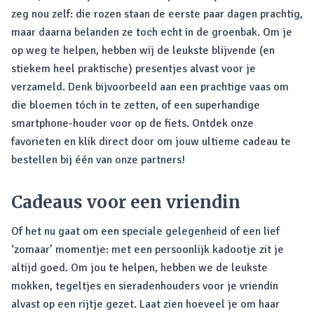
zeg nou zelf: die rozen staan de eerste paar dagen prachtig,
maar daarna belanden ze toch echt in de groenbak. Om je
op weg te helpen, hebben wij de leukste blijvende (en
stiekem heel praktische) presentjes alvast voor je
verzameld. Denk bijvoorbeeld aan een prachtige vaas om
die bloemen tóch in te zetten, of een superhandige
smartphone-houder voor op de fiets. Ontdek onze
favorieten en klik direct door om jouw ultieme cadeau te
bestellen bij één van onze partners!
Cadeaus voor een vriendin
Of het nu gaat om een speciale gelegenheid of een lief
‘zomaar’ momentje: met een persoonlijk kadootje zit je
altijd goed. Om jou te helpen, hebben we de leukste
mokken, tegeltjes en sieradenhouders voor je vriendin
alvast op een rijtje gezet. Laat zien hoeveel je om haar