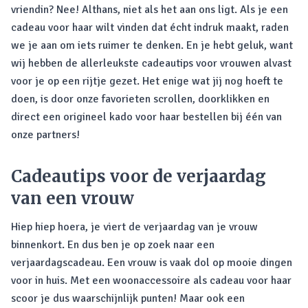
vriendin? Nee! Althans, niet als het aan ons ligt. Als je een
cadeau voor haar wilt vinden dat écht indruk maakt, raden
we je aan om iets ruimer te denken. En je hebt geluk, want
wij hebben de allerleukste cadeautips voor vrouwen alvast
voor je op een rijtje gezet. Het enige wat jij nog hoeft te
doen, is door onze favorieten scrollen, doorklikken en
direct een origineel kado voor haar bestellen bij één van
onze partners!
Cadeautips voor de verjaardag
van een vrouw
Hiep hiep hoera, je viert de verjaardag van je vrouw
binnenkort. En dus ben je op zoek naar een
verjaardagscadeau. Een vrouw is vaak dol op mooie dingen
voor in huis. Met een woonaccessoire als cadeau voor haar
scoor je dus waarschijnlijk punten! Maar ook een