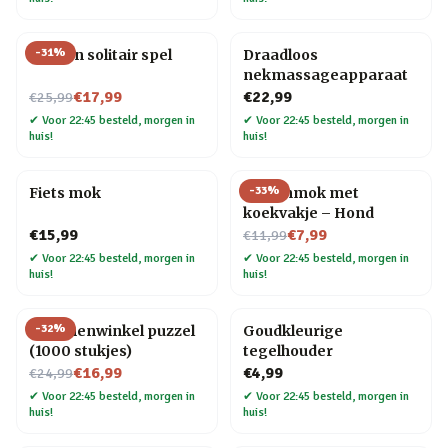
-
31
%
Houten solitair spel
Draadloos
nekmassageapparaat
Nu voor
€17,99
€22,99
€25,99
✔
Voor 22:45 besteld, morgen in
✔
Voor 22:45 besteld, morgen in
huis!
huis!
-
33
%
Fiets mok
Dierenmok met
koekvakje – Hond
Nu voor
€15,99
€7,99
€11,99
✔
Voor 22:45 besteld, morgen in
✔
Voor 22:45 besteld, morgen in
huis!
huis!
-
32
%
Bloemenwinkel puzzel
Goudkleurige
(1000 stukjes)
tegelhouder
Nu voor
€16,99
€4,99
€24,99
✔
Voor 22:45 besteld, morgen in
✔
Voor 22:45 besteld, morgen in
huis!
huis!