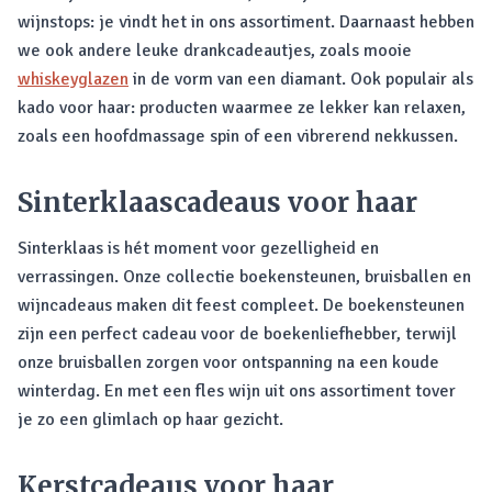
wijnstops: je vindt het in ons assortiment. Daarnaast hebben
we ook andere leuke drankcadeautjes, zoals mooie
whiskeyglazen
in de vorm van een diamant. Ook populair als
kado voor haar: producten waarmee ze lekker kan relaxen,
zoals een hoofdmassage spin of een vibrerend nekkussen.
Sinterklaascadeaus voor haar
Sinterklaas is hét moment voor gezelligheid en
verrassingen. Onze collectie boekensteunen, bruisballen en
wijncadeaus maken dit feest compleet. De boekensteunen
zijn een perfect cadeau voor de boekenliefhebber, terwijl
onze bruisballen zorgen voor ontspanning na een koude
winterdag. En met een fles wijn uit ons assortiment tover
je zo een glimlach op haar gezicht.
Kerstcadeaus voor haar