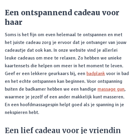
Een ontspannend cadeau voor
haar
Soms is het fijn om even helemaal te ontspannen en met
het juiste cadeau zorg je ervoor dat je ontvanger van jouw
cadeautje dat ook kan. In onze website vind je allerlei
leuke cadeaus om mee te relaxen. Zo hebben we unieke
kaartensets die helpen om meer in het moment te leven.
Geef er een lekkere geurkaars bij, een
badplank
voor in bad
en het echte ontspannen kan beginnen. Voor ontspanning
buiten de badkamer hebben we een handige
massage gun
,
waarmee je jezelf of een ander makkelijk kunt masseren.
En een hoofdmassagespin helpt goed als je spanning in je
nekspieren hebt.
Een lief cadeau voor je vriendin