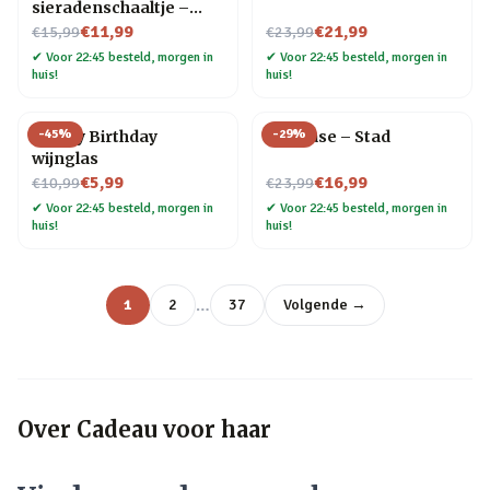
sieradenschaaltje –
Nu voor
Rood/pumps
Nu voor
€11,99
€21,99
€15,99
€23,99
✔
Voor 22:45 besteld, morgen in
✔
Voor 22:45 besteld, morgen in
huis!
huis!
-
45
%
-
29
%
Happy Birthday
Flip Vase – Stad
wijnglas
Nu voor
Nu voor
€5,99
€16,99
€10,99
€23,99
✔
Voor 22:45 besteld, morgen in
✔
Voor 22:45 besteld, morgen in
huis!
huis!
…
1
2
37
Volgende →
Over
Cadeau voor haar